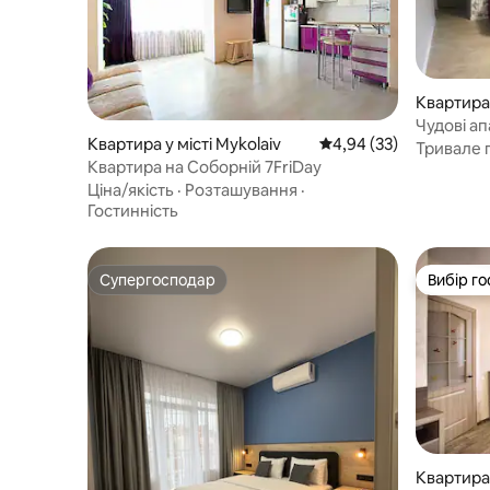
Квартира 
Чудові а
Квартира у місті Mykolaiv
Середня оцінка: 4,94 з
4,94 (33)
Миколає
Тривале 
Квартира на Соборній 7FriDay
Ціна/якість
·
Розташування
·
Гостинність
Супергосподар
Вибір го
Супергосподар
Вибір го
Квартира 