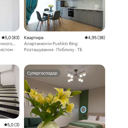
Середня оцінка: 5,0 з 5, відгуки: 83
5,0 (83)
Квартира
Середня оцінка: 4,95 з
4,95 (38)
ичного
Апартаменти Pushkin Ring
містом
·
Розташування
·
Поблизу
·
ТБ
Супергосподар
Супергосподар
Середня оцінка: 5,0 з 5, відгуки: 3
5,0 (3)