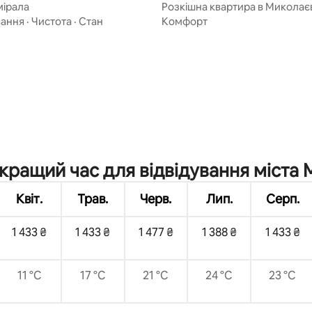
ірала
Розкішна квартира в Миколає
вання
·
Чистота
·
Стан
Комфорт
з 5, відгуки: 3
кращий час для відвідування міста 
Квіт.
Трав.
Черв.
Лип.
Серп.
1 433 ₴
1 433 ₴
1 477 ₴
1 388 ₴
1 433 ₴
11 °C
17 °C
21 °C
24 °C
23 °C