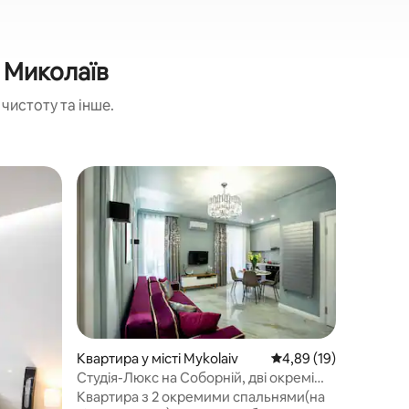
 Миколаїв
чистоту та інше.
Квартира 
Вибір
Топ виб
Студія Н
Квартира
міста, в 
на пішохідній в
магазини
парки, н
Розташу
5 хвилин
"Mcdonal
розважал
Квартира у місті Mykolaiv
Середня оцінка: 4,89 з
4,89 (19)
набереж
Студія-Люкс на Соборній, дві окремі
прогулят
спальні
Квартира з 2 окремими спальнями(на
по річці