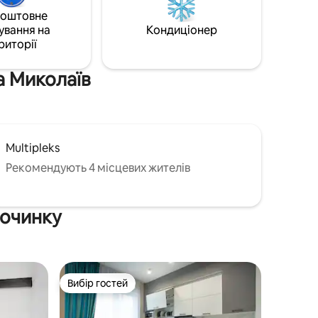
коштовне
ування на
Кондиціонер
риторії
а Миколаїв
Multipleks
Рекомендують 4 місцевих жителів
починку
Вибір гостей
Вибір гостей