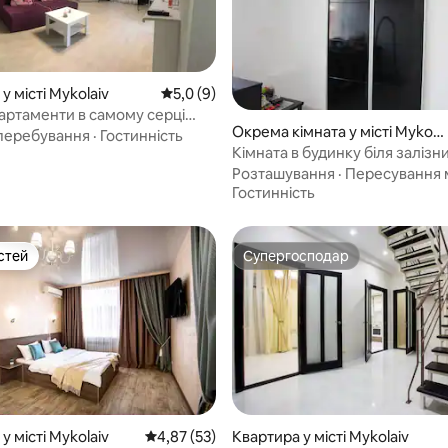
у місті Mykolaiv
Середня оцінка: 5,0 з 5, відгуки: 9
5,0 (9)
партаменти в самому серці
 5, відгуки: 33
Окрема кімната у місті Mykola
ва
перебування
·
Гостинність
iv
Кімната в будинку біля залізн
вокзалу
Розташування
·
Пересування 
Гостинність
стей
Супергосподар
стей
Супергосподар
у місті Mykolaiv
Середня оцінка: 4,87 з 5, відгуки: 53
4,87 (53)
Квартира у місті Mykolaiv