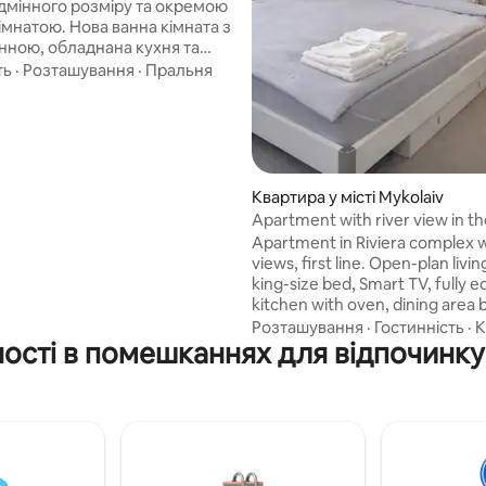
ідмінного розміру та окремою
ва ванна кімната з
нною, обладнана кухня та
дальня. Якщо вам подобається
ть
·
Розташування
·
Пральня
ття, центральне
ання, дивовижна їжа, затишне
е місце для відпочинку, це
ня для вас. Моє помешкання
 від модних магазинів,
в та красивих місць міста. Ви
Квартира у місті Mykolaiv
 моє помешкання завдяки
Apartment with river view in th
, людям та світлу. Це
Apartment in Riviera complex w
 квартира для пар,
views, first line. Open-plan livin
льних пригод та ділових
king-size bed, Smart TV, fully 
ків.
kitchen with oven, dining area 
panoramic windows. Quiet, saf
Розташування
·
Гостинність
·
К
ості в помешканнях для відпочинку 
with fresh air. Elevator access.
sandy beach, Tavria supermarke
bars and restaurants — all with
minutes' walk. 7 minutes to the
taxi, 15 minutes by public trans
Washer, hairdryer, toiletries, b
slippers, fresh linens. Professio