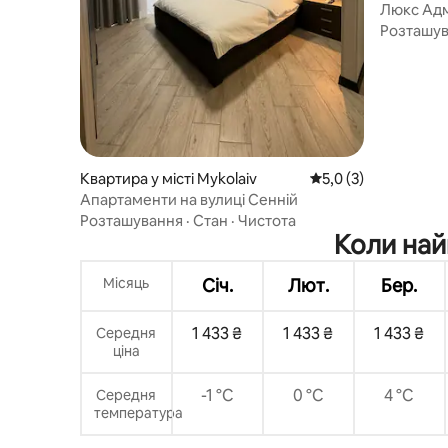
Люкс Адм
Розташу
Квартира у місті Mykolaiv
Середня оцінка: 5,0 
5,0 (3)
Апартаменти на вулиці Сенній
Розташування
·
Стан
·
Чистота
Коли най
Місяць
Січ.
Лют.
Бер.
1 433 ₴
1 433 ₴
1 433 ₴
Середня
ціна
-1 °C
0 °C
4 °C
Середня
температура