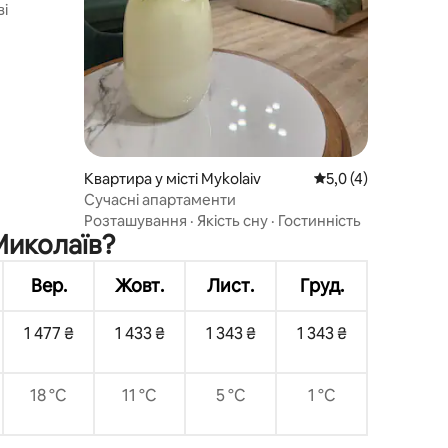
ві
Квартира у місті Mykolaiv
Середня оцінка: 5,0
5,0 (4)
Сучасні апартаменти
Розташування
·
Якість сну
·
Гостинність
Миколаїв?
Вер.
Жовт.
Лист.
Груд.
1 477 ₴
1 433 ₴
1 343 ₴
1 343 ₴
18 °C
11 °C
5 °C
1 °C