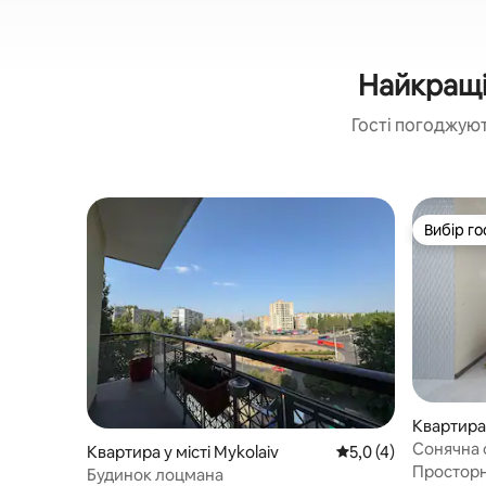
Найкращі
Гості погоджуют
Вибір го
Вибір го
Квартира 
Сонячна 
Квартира у місті Mykolaiv
Середня оцінка: 5,0 
5,0 (4)
Просторна
Будинок лоцмана