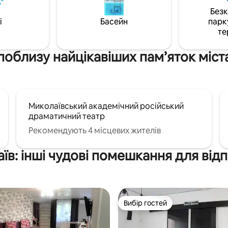
cleaned after every guest.
Без
i
Басейн
парк
те
поблизу найцікавіших пам’яток міст
Миколаївський академічний російський
драматичний театр
Рекомендують 4 місцевих жителів
їв: інші чудові помешкання для від
Вибір гостей
Вибір гостей