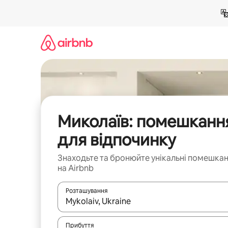
Перейти
до
вмісту
Миколаїв: помешканн
для відпочинку
Знаходьте та бронюйте унікальні помешка
на Airbnb
Розташування
Отримавши результати пошуку, використовуйте дл
Прибуття