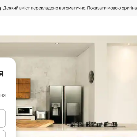
Деякий вміст перекладено автоматично. 
Показати мовою оригіна
я
ння
я навігації сторінкою клавіші зі стрілками вгору та вниз або жест