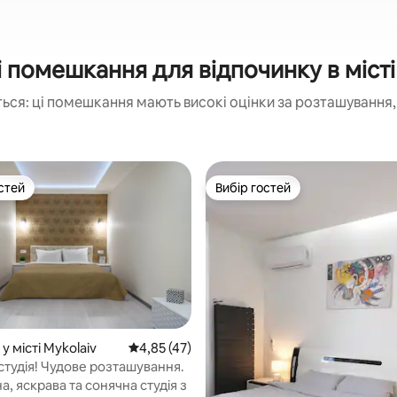
 помешкання для відпочинку в місті
ься: ці помешкання мають високі оцінки за розташування, 
стей
Вибір гостей
стей
Вибір гостей
у місті Mykolaiv
Середня оцінка: 4,85 з 5, відгуки: 47
4,85 (47)
студія! Чудове розташування.
з 5, відгуки: 4
, яскрава та сонячна студія з