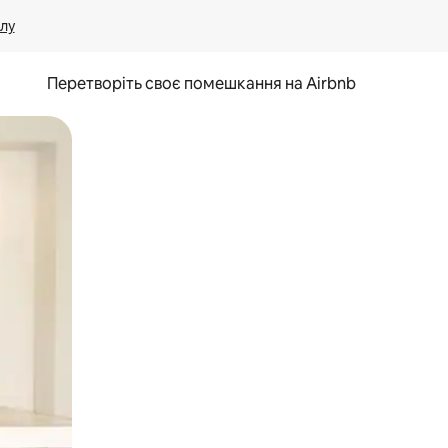
лу
Перетворіть своє помешкання на Airbnb
и дотику та гортання.