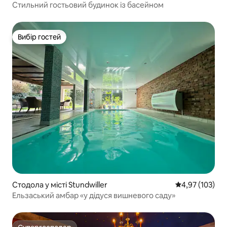
Стильний гостьовий будинок із басейном
Вибір гостей
Вибір гостей
Стодола у місті Stundwiller
Середня оцінка
4,97 (103)
Ельзаський амбар «у дідуся вишневого саду»