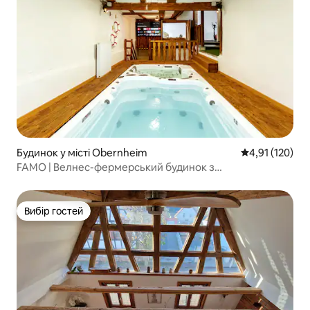
Будинок у місті Obernheim
Середня оцінка
4,91 (120)
FAMO | Велнес-фермерський будинок з
басейном+сауна
Вибір гостей
Вибір гостей