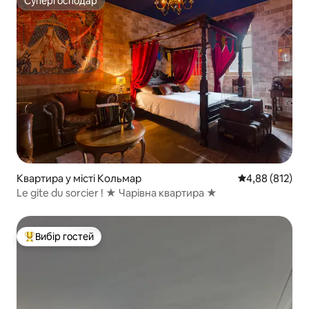
Супергосподар
Супергосподар
Квартира у місті Кольмар
Середня оцінка
4,88 (812)
Le gite du sorcier ! ★ Чарівна квартира ★
Вибір гостей
Топ вибір гостей