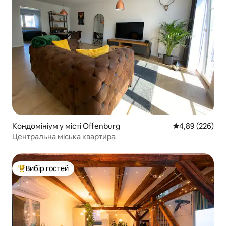
Кондомініум у місті Offenburg
Середня оцінка:
4,89 (226)
Центральна міська квартира
Вибір гостей
Топ вибір гостей