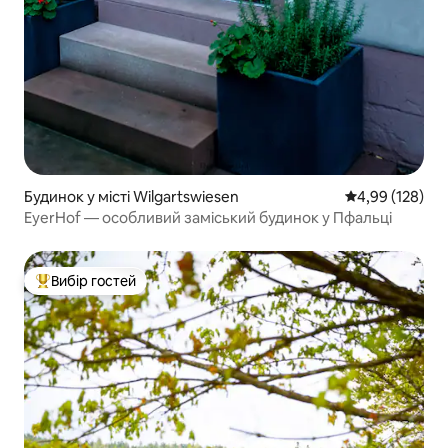
Будинок у місті Wilgartswiesen
Середня оцінка
4,99 (128)
EyerHof — особливий заміський будинок у Пфальці
Вибір гостей
Топ вибір гостей