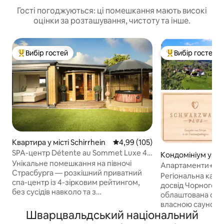
Гості погоджуються: ці помешкання мають високі
оцінки за розташування, чистоту та інше.
Вибір гостей
Вибір гостей
Топ вибір гостей
Топ вибір гостей
Квартира у місті Schirrhein
Середня оцінка: 4,99 з 5, відгук
4,99 (105)
SPA-центр Détente au Sommet Luxe 4*
Кондомініум у міст
З краєвидом і приватним спа-центром
Унікальне помешкання на півночі
onn
Апартаменти+сау
Страсбурга — розкішний приватний
картка гостя вкл
Регіональна карт
спа-центр із 4-зірковим рейтингом,
досвід Чорного лісу!!! З л
без сусідів навколо та з
облаштована студі
приголомшливим краєвидом на
власною сауною,
Чорний ліс, за 25 хвилин від
Шварцвальдський національний
центрі Чорного лі
Страсбурга та Баден-Бадена, за
послуга: регіонал