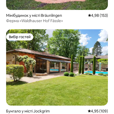
Мінібудинок у місті Bräunlingen
Середня оцінка
4,98 (153)
Ферма «Waldhauser Hof Fässle»
Вибір гостей
Вибір гостей
Бунгало у місті Jockgrim
Середня оцінка
4,95 (109)