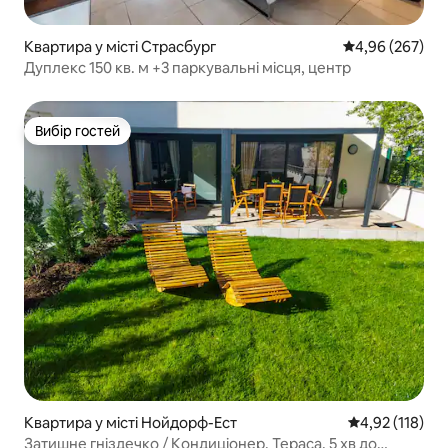
Квартира у місті Страсбург
Середня оцінка:
4,96 (267)
Дуплекс 150 кв. м +3 паркувальні місця, центр
Вибір гостей
Вибір гостей
Квартира у місті Нойдорф-Ест
Середня оцінка
4,92 (118)
Затишне гніздечко / Кондиціонер. Тераса, 5 хв до