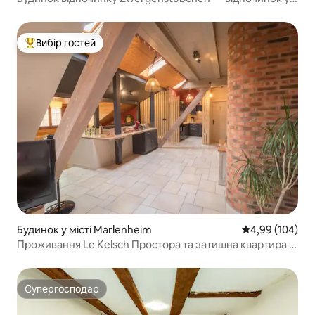
Шварцвальді
Вибір гостей
Топ вибір гостей
Будинок у місті Marlenheim
Середня оцінка:
4,99 (104)
Проживання Le Kelsch Простора та затишна квартира із
сауною
Супергосподар
Супергосподар