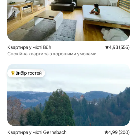
Квартира у місті Bühl
Середня оцінка:
4,93 (556)
Спокійна квартира з хорошими умовами.
Вибір гостей
Топ вибір гостей
Квартира у місті Gernsbach
Середня оцінка:
4,99 (200)