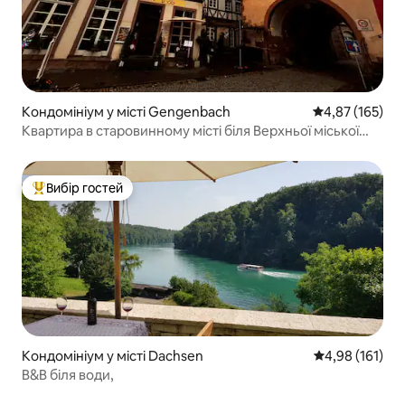
Кондомініум у місті Gengenbach
Середня оцінка
4,87 (165)
Квартира в старовинному місті біля Верхньої міської
брами
Вибір гостей
Топ вибір гостей
Кондомініум у місті Dachsen
Середня оцінка
4,98 (161)
B&B біля води,