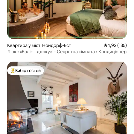
Квартира у місті Нойдорф-Ест
Середня оцінка
4,92 (135)
Люкс «Балі» – джакузі • Секретна кімната • Кондиціонер
Вибір гостей
Топ вибір гостей