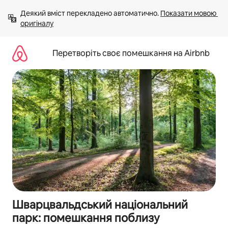
Перейти
Деякий вміст перекладено автоматично. 
Показати мовою 
до
оригіналу
вмісту
Перетворіть своє помешкання на Airbnb
Шварцвальдський національний
парк: помешкання поблизу