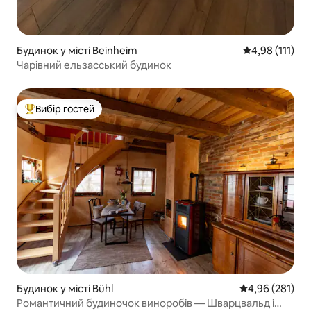
Будинок у місті Beinheim
Середня оцінка
4,98 (111)
Чарівний ельзасський будинок
Вибір гостей
Топ вибір гостей
Будинок у місті Bühl
Середня оцінка
4,96 (281)
Романтичний будиночок виноробів — Шварцвальд і