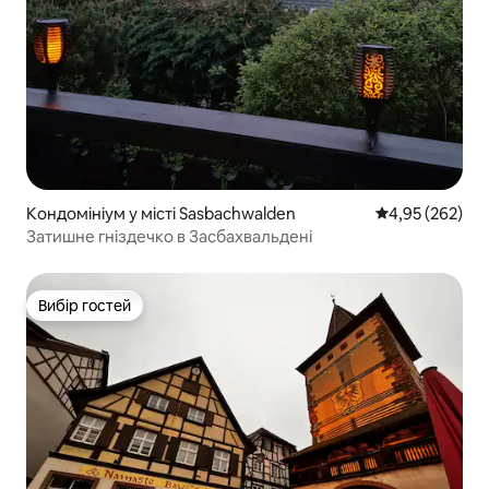
Кондомініум у місті Sasbachwalden
Середня оцінка:
4,95 (262)
Затишне гніздечко в Засбахвальдені
Вибір гостей
Вибір гостей