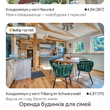
Кондомініум у місті Neuried
Середня оцінка:
4,94 (367)
Мрія в Шварцвальді — новобудова з терасою!
Вибір гостей
Топ вибір гостей
Кондомініум у місті Triberg im Schwarzwald
Середня оцінка
4,97 (111)
Вид на ліс і сад, багаття, камін
Оренда будинків для сімей