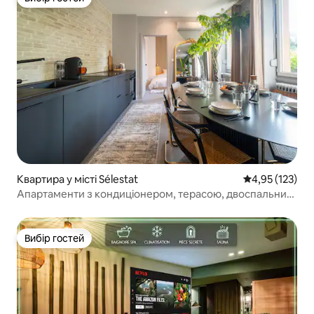
Вибір гостей
Квартира у місті Sélestat
Середня оцінка
4,95 (123)
Апартаменти з кондиціонером, терасою, двоспальним
ліжком
Вибір гостей
Вибір гостей