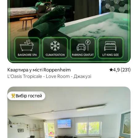
Квартира у місті Roppenheim
Середня оцінк
4,9 (231)
L'Oasis Tropicale - Love Room - Джакузі
Вибір гостей
Топ вибір гостей