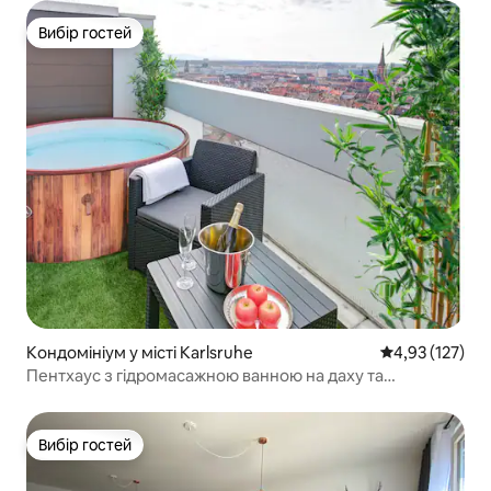
Вибір гостей
Вибір гостей
Кондомініум у місті Karlsruhe
Середня оцінка
4,93 (127)
Пентхаус з гідромасажною ванною на даху та
краєвидами
Вибір гостей
Вибір гостей