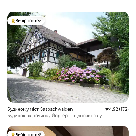
Вибір гостей
Топ вибір гостей
Будинок у місті Sasbachwalden
Середня оцінка
4,92 (172)
Будинок відпочинку Йоргер — відпочинок у
Шварцвальді
Вибір гостей