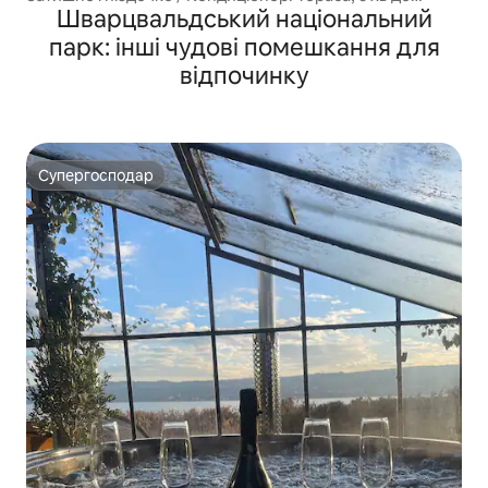
Шварцвальдський національний
центру. Паркінг.
парк: інші чудові помешкання для
відпочинку
Супергосподар
Супергосподар