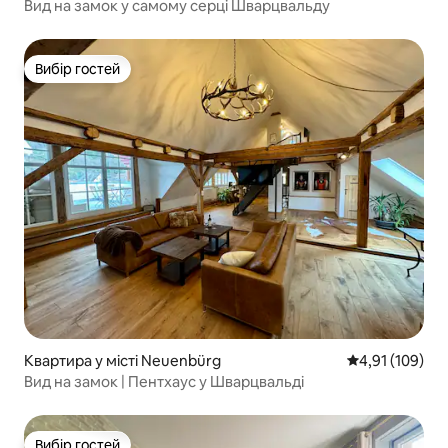
Вид на замок у самому серці Шварцвальду
Вибір гостей
Вибір гостей
Квартира у місті Neuenbürg
Середня оцінка
4,91 (109)
Вид на замок | Пентхаус у Шварцвальді
Вибір гостей