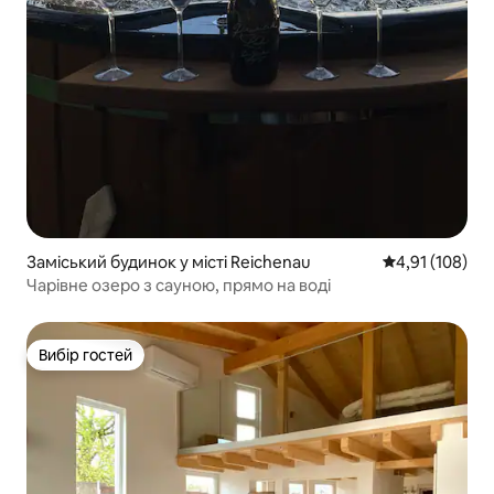
Заміський будинок у місті Reichenau
Середня оцінка
4,91 (108)
Чарівне озеро з сауною, прямо на воді
Вибір гостей
Вибір гостей