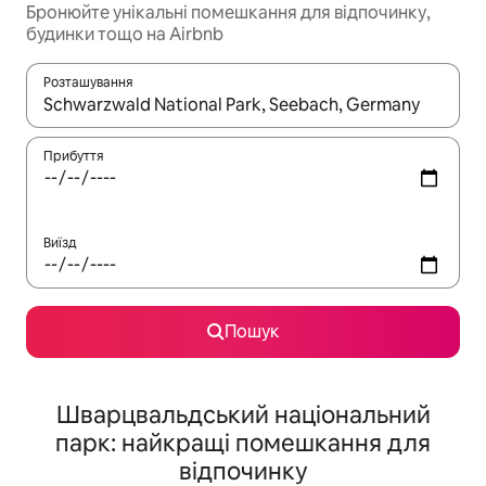
Бронюйте унікальні помешкання для відпочинку,
будинки тощо на Airbnb
Розташування
Отримавши результати пошуку, використовуйте для навігації с
Прибуття
Виїзд
Пошук
Шварцвальдський національний
парк: найкращі помешкання для
відпочинку