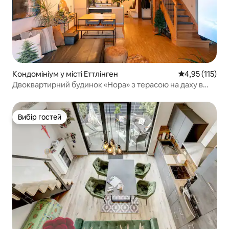
Кондомініум у місті Еттлінген
Середня оцінка
4,95 (115)
Двоквартирний будинок «Нора» з терасою на даху в
Старому місті
Вибір гостей
Вибір гостей