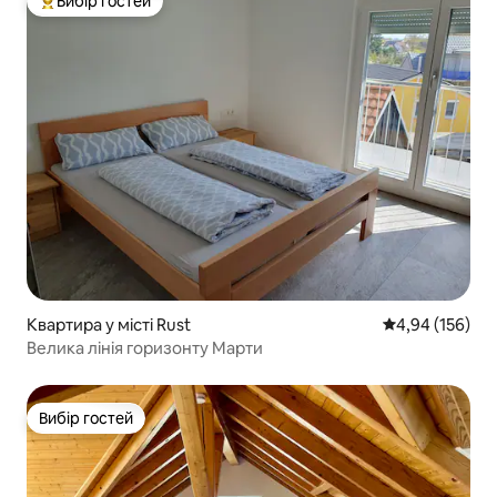
Вибір гостей
Топ вибір гостей
Квартира у місті Rust
Середня оцінка
4,94 (156)
Велика лінія горизонту Марти
Вибір гостей
Вибір гостей