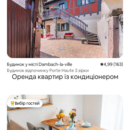
Будинок у місті Dambach-la-ville
Середня оцінка
4,99 (163)
Будинок відпочинку Porte Haute 3 зірки
Оренда квартир із кондиціонером
Вибір гостей
Топ вибір гостей