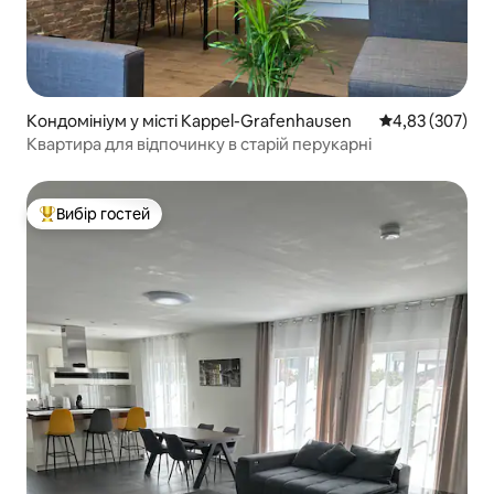
Кондомініум у місті Kappel-Grafenhausen
Середня оцінка:
4,83 (307)
Квартира для відпочинку в старій перукарні
Вибір гостей
Топ вибір гостей