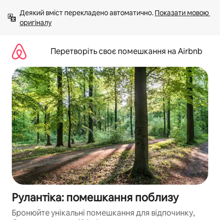
Перейти
Деякий вміст перекладено автоматично. 
Показати мовою 
до
оригіналу
вмісту
Перетворіть своє помешкання на Airbnb
Рулантіка: помешкання поблизу
Бронюйте унікальні помешкання для відпочинку,