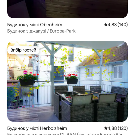
Будинок у місті Obenheim
Середня оцінка
4,83 (140)
Будинок з джакузі / Europa-Park
Вибір гостей
Вибір гостей
Будинок у місті Herbolzheim
Середня оцінка
4,88 (120)
Будинок для відпочинку DURAN біля парку Europa Park /