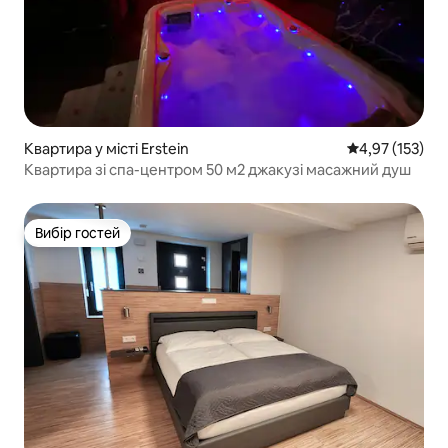
Квартира у місті Erstein
Середня оцінка
4,97 (153)
Квартира зі спа-центром 50 м2 джакузі масажний душ
Вибір гостей
Вибір гостей