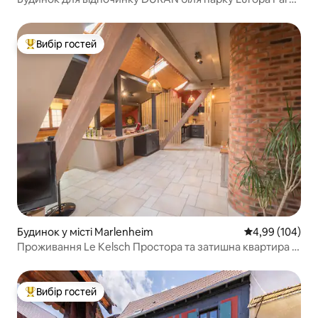
Rulantica
Вибір гостей
Топ вибір гостей
Будинок у місті Marlenheim
Середня оцінка:
4,99 (104)
Проживання Le Kelsch Простора та затишна квартира із
сауною
Вибір гостей
Топ вибір гостей