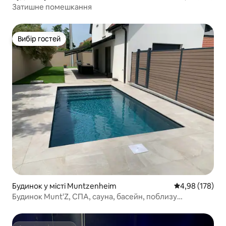
Затишне помешкання
Вибір гостей
Вибір гостей
Будинок у місті Muntzenheim
Середня оцінка
4,98 (178)
Будинок Munt'Z, СПА, сауна, басейн, поблизу
Кольмара