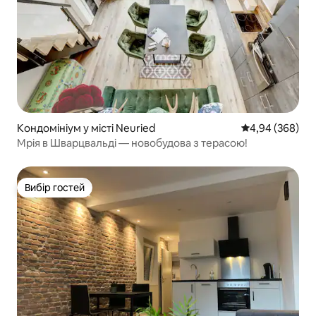
Кондомініум у місті Neuried
Середня оцінка:
4,94 (368)
Мрія в Шварцвальді — новобудова з терасою!
Вибір гостей
Вибір гостей