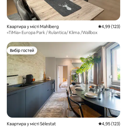
Квартира у місті Mahlberg
Середня оцінка
4,99 (123)
«TiMia» Europa Park / Rulantica/ Klima /Wallbox
Вибір гостей
Вибір гостей
Квартира у місті Sélestat
Середня оцінка
4,95 (123)