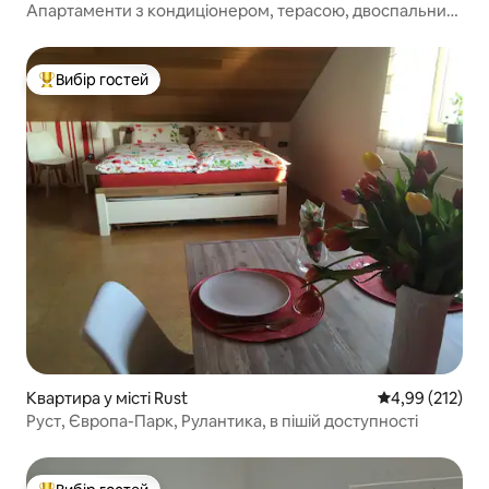
Апартаменти з кондиціонером, терасою, двоспальним
ліжком
Вибір гостей
Топ вибір гостей
Квартира у місті Rust
Середня оцінка
4,99 (212)
Руст, Європа-Парк, Рулантика, в пішій доступності