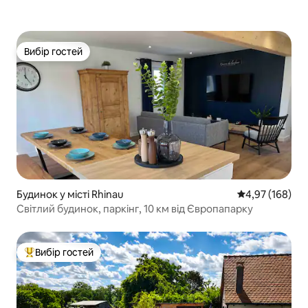
Вибір гостей
Вибір гостей
Будинок у місті Rhinau
Середня оцінка
4,97 (168)
Світлий будинок, паркінг, 10 км від Європапарку
Вибір гостей
Топ вибір гостей