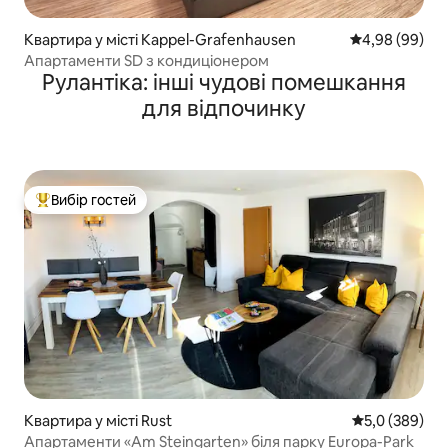
Квартира у місті Kappel-Grafenhausen
Середня оцінка
4,98 (99)
Апартаменти SD з кондиціонером
Рулантіка: інші чудові помешкання
для відпочинку
Вибір гостей
Топ вибір гостей
Квартира у місті Rust
Середня оцінк
5,0 (389)
Апартаменти «Am Steingarten» біля парку Europa-Park