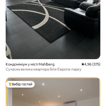
Кондомініум у місті Mahlberg
Середня оцінка:
4,96 (375)
Сучасна велика квартира біля Європа-парку
Вибір гостей
Топ вибір гостей