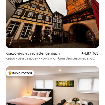
Кондомініум у місті Gengenbach
Середня оцінка
4,87 (165)
Квартира в старовинному місті біля Верхньої міської
брами
Вибір гостей
Топ вибір гостей