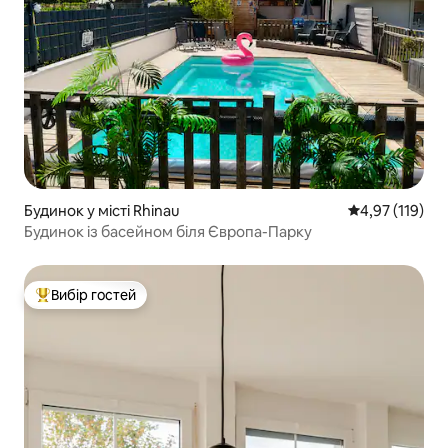
Будинок у місті Rhinau
Середня оцінка
4,97 (119)
Будинок із басейном біля Європа-Парку
Вибір гостей
Топ вибір гостей