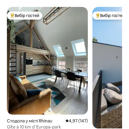
Вибір гостей
Вибір гостей
Топ вибір гостей
Топ вибір гостей
Стодола у місті Rhinau
Середня оцінка: 4,97 з 5, відгук
4,97 (147)
Gîte à 10 km d 'Europa-park