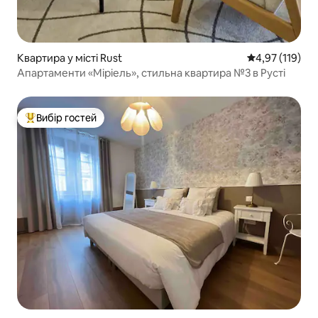
Квартира у місті Rust
Середня оцінка
4,97 (119)
Апартаменти «Міріель», стильна квартира №3 в Русті
Вибір гостей
Топ вибір гостей