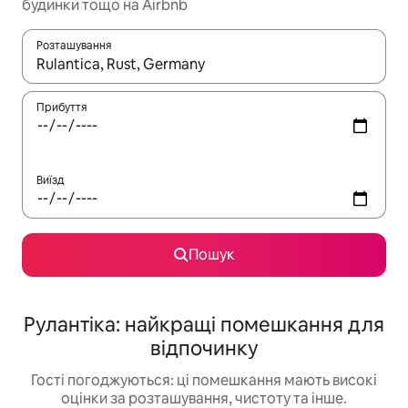
будинки тощо на Airbnb
Розташування
Отримавши результати пошуку, використовуйте для навігації с
Прибуття
Виїзд
Пошук
Рулантіка: найкращі помешкання для
відпочинку
Гості погоджуються: ці помешкання мають високі
оцінки за розташування, чистоту та інше.