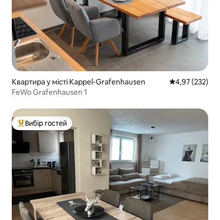
Квартира у місті Kappel-Grafenhausen
Середня оцінка
4,97 (232)
FeWo Grafenhausen 1
Вибір гостей
Топ вибір гостей