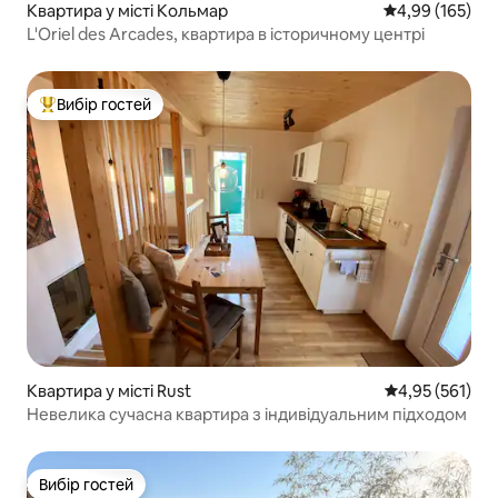
Квартира у місті Кольмар
Середня оцінка
4,99 (165)
L'Oriel des Arcades, квартира в історичному центрі
Вибір гостей
Топ вибір гостей
Квартира у місті Rust
Середня оцінка
4,95 (561)
Невелика сучасна квартира з індивідуальним підходом
Вибір гостей
Вибір гостей