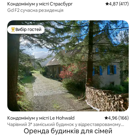
Кондомініум у місті Страсбург
Середня оцінка
4,87 (417)
Gd F2 сучасна резиденція
Вибір гостей
Топ вибір гостей
Кондомініум у місті Le Hohwald
Середня оцінка:
4,96 (166)
Чарівний 3* заміський будинок у відреставрованому
Оренда будинків для сімей
фермерському будинку XIX століття