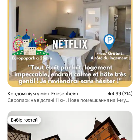
Кондомініум у місті Friesenheim
Середня оцінка
4,99 (314)
Європарк на відстані 11 км. Нове помешкання на 1-му
поверсі
Вибір гостей
Вибір гостей