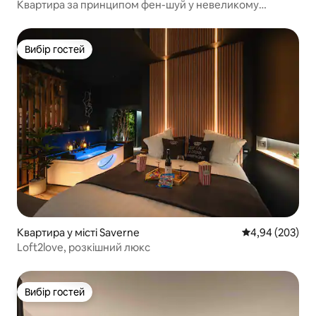
Квартира за принципом фен-шуй у невеликому
фермерському будинку
Вибір гостей
Вибір гостей
Квартира у місті Saverne
Середня оцінка:
4,94 (203)
Loft2love, розкішний люкс
Вибір гостей
Вибір гостей