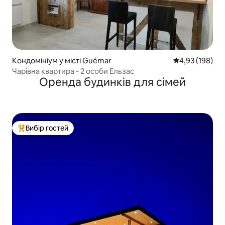
Кондомініум у місті Guémar
Середня оцінка
4,93 (198)
Чарівна квартира - 2 особи Ельзас
Оренда будинків для сімей
Вибір гостей
Топ вибір гостей