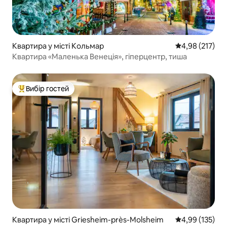
Квартира у місті Кольмар
Середня оцінка
4,98 (217)
Квартира «Маленька Венеція», гіперцентр, тиша
Вибір гостей
Топ вибір гостей
Квартира у місті Griesheim-près-Molsheim
Середня оцінка
4,99 (135)