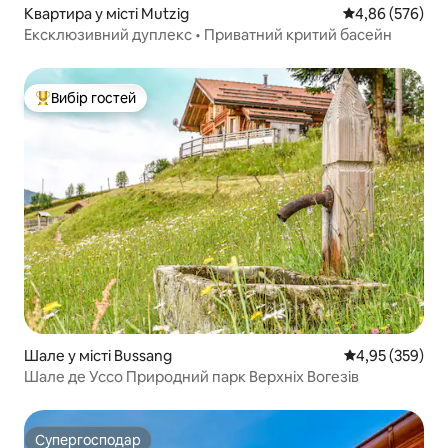
Квартира у місті Mutzig
Середня оцінка:
4,86 (576)
Ексклюзивний дуплекс • Приватний критий басейн
Вибір гостей
Топ вибір гостей
Шале у місті Bussang
Середня оцінка:
4,95 (359)
Шале де Уссо Природний парк Верхніх Вогезів
Супергосподар