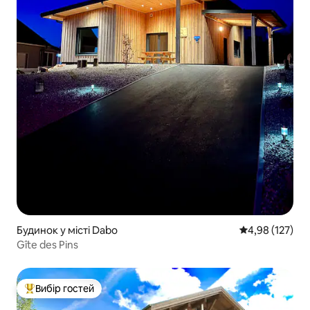
Будинок у місті Dabo
Середня оцінка
4,98 (127)
Gîte des Pins
Вибір гостей
Топ вибір гостей