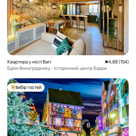
Квартира у місті Barr
Середня оцінка
4,88 (154)
Едем Винограднику - Історичний центр Барра
Вибір гостей
Топ вибір гостей