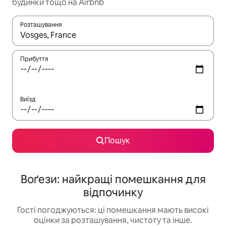
будинки тощо на Airbnb
Розташування
Отримавши результати пошуку, використовуйте для навігації с
Прибуття
Виїзд
Пошук
Воґези: найкращі помешкання для
відпочинку
Гості погоджуються: ці помешкання мають високі
оцінки за розташування, чистоту та інше.