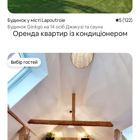
Будинок у місті Lapoutroie
Середня оці
5 (122)
Будинок Ginkgo на 14 осіб Джакузі та сауна
Оренда квартир із кондиціонером
Вибір гостей
Вибір гостей