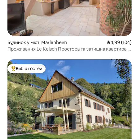
Будинок у місті Marlenheim
Середня оцінка:
4,99 (104)
Проживання Le Kelsch Простора та затишна квартира із
сауною
Вибір гостей
Топ вибір гостей