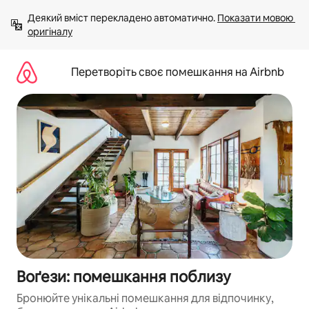
Перейти
Деякий вміст перекладено автоматично. 
Показати мовою 
до
оригіналу
вмісту
Перетворіть своє помешкання на Airbnb
Воґези: помешкання поблизу
Бронюйте унікальні помешкання для відпочинку,