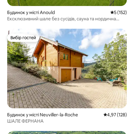
Будинок у місті Anould
Середня оці
5 (152)
Ексклюзивний шале без сусідів, сауна та нордична
лазня
Вибір гостей
Вибір гостей
Будинок у місті Neuviller-la-Roche
Середня оцінка
4,97 (128)
ШАЛЕ ФЕРНАНА