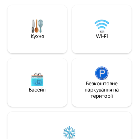
та дві спальні на першому поверсі.
вишуканий декор 
Незалежно від того, чи ви
Насолоджуйтеся 
приїжджаєте, щоб відпочити, чи на
відкритому повітр
довгі походи в навколишні гори, ми
спокійною обстан
будемо раді вітати вас. Ми можемо
перебування, пр
допомогти вам з пропозиціями вільно
оздоровленню. 📍 Гарантований
володіти англійською, французькою
спокій, приватніст
Кухня
Wi-Fi
або нідерландською мовами.
буденності.
Безкоштовне
Басейн
паркування на
території