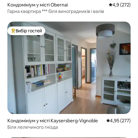
Кондомініум у місті Obernai
Середня оцінк
4,9 (272)
Гарна квартира *** біля виноградників і валів
Вибір гостей
Топ вибір гостей
Кондомініум у місті Kaysersberg-Vignoble
Середня оцінка
4,95 (277)
Біля лелечиного гнізда