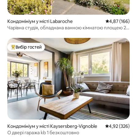
Кондомініум у місті Labaroche
Середня оцінка
4,87 (166)
Чарівна студія, обладнана ванною кімнатою площею 29
м2
Вибір гостей
Топ вибір гостей
Кондомініум у місті Kaysersberg-Vignoble
Середня оцінка:
4,92 (326)
О двері гаража kb 1 безкоштовно