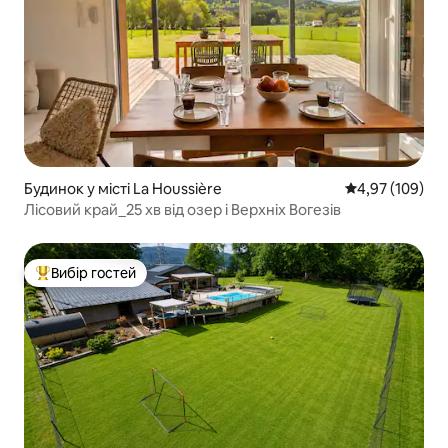
Будинок у місті La Houssière
Середня оцінка
4,97 (109)
Лісовий край_25 хв від озер і Верхніх Вогезів
Вибір гостей
Топ вибір гостей