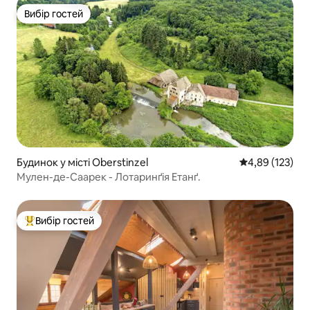
Вибір гостей
Вибір гостей
Будинок у місті Oberstinzel
Середня оцінка
4,89 (123)
Мулен-де-Саарек - Лотаринґія Етанґ.
Вибір гостей
Топ вибір гостей