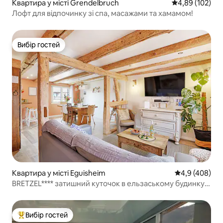
Квартира у місті Grendelbruch
Середня оцінка
4,89 (102)
Лофт для відпочинку зі спа, масажами та хамамом!
Вибір гостей
Вибір гостей
Квартира у місті Eguisheim
Середня оцінка
4,9 (408)
BRETZEL**** затишний куточок в ельзаському будинку,
Егісхайм
Вибір гостей
Топ вибір гостей