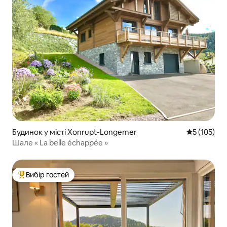
Будинок у місті Xonrupt-Longemer
Середня оці
5 (105)
Шале « La belle échappée »
Вибір гостей
Топ вибір гостей