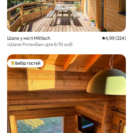
Шале у місті Mittlach
Середня оцінка:
4,99 (224)
«Шале Ротенбах» для 6/10 осіб
Вибір гостей
Топ вибір гостей