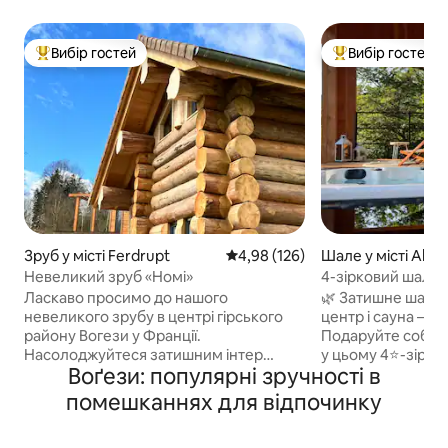
Вибір гостей
Вибір гостей
Топ вибір гостей
Топ вибір гостей
Зруб у місті Ferdrupt
Середня оцінка: 4,98 з 5, відгук
4,98 (126)
Шале у місті Alla
Невеликий зруб «Номі»
4-зірковий шале 
центром і сауною
Ласкаво просимо до нашого
🌿 Затишне шале 
невеликого зрубу в центрі гірського
центр і сауна – П
району Вогези у Франції.
Подаруйте собі с
Насолоджуйтеся затишним інтер
у цьому 4⭐-зірко
Воґези: популярні зручності в
'єром для перебування з друзями або
розташованому в 
парою. Помешкання обладнане
місцевості Вогезів. Це помешкан
помешканнях для відпочинку
кухнею(ette), яка дозволяє готувати
створене наче сп
просту тарілку, ванну кімнату, туалети
поєднує в собі ча