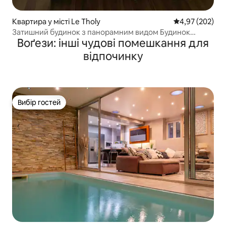
Квартира у місті Le Tholy
Середня оцінка:
4,97 (202)
Затишний будинок з панорамним видом Будинок
Воґези: інші чудові помешкання для
Бувакот
відпочинку
Вибір гостей
Вибір гостей