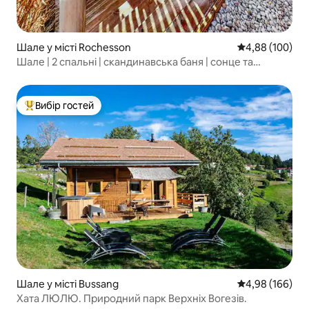
Шале у місті Rochesson
Середня оцінка:
4,88 (100)
Шале | 2 спальні | скандинавська баня | сонце та
краєвид
Вибір гостей
Топ вибір гостей
Шале у місті Bussang
Середня оцінка:
4,98 (166)
Хата ЛЮЛЮ. Природний парк Верхніх Вогезів.