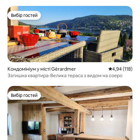
Вибір гостей
Вибір гостей
Кондомініум у місті Gérardmer
Середня оцінка
4,94 (118)
Затишна квартира-Велика тераса з видом на озеро
Вибір гостей
Вибір гостей