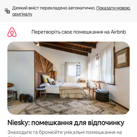
Перейти
Деякий вміст перекладено автоматично. 
Показати мовою 
до
оригіналу
вмісту
Перетворіть своє помешкання на Airbnb
Niesky: помешкання для відпочинку
Знаходьте та бронюйте унікальні помешкання на