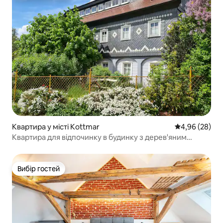
Квартира у місті Kottmar
Середня оцінка
4,96 (28)
Квартира для відпочинку в будинку з дерев'яним
каркасом, що охороняється державою
Вибір гостей
Вибір гостей