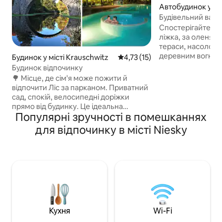
Автобудинок у міс
orf am See
Будівельний вагон
дерев
Спостерігайте за
ліжка, за оленям
тераси, насолод
деревним вогнем 
Будинок у місті Krauschwitz
Середня оцінка: 4,73 з 5, відгу
4,73 (15)
прохолодно. Зручн
Будинок відпочинку
та місце для збер
🌳 Місце, де сім'я може пожити й
водопровідний кр
відпочити Ліс за парканом. Приватний
холодильник приб
сад, спокій, велосипедні доріжки
суцільному будин
прямо від будинку. Це ідеальна
та барбекю пере
Популярні зручності в помешканнях
відправна точка, щоб дослідити
підтримувати низь
польсько-німецький прикордонний
для відпочинку в місті Niesky
надаємо нашим г
регіон. Усі пам'ятки розташовані в
привезти власну 
межах 5–30 км. · Мужаковський парк
рушники (обидва
(ЮНЕСКО) – 7 км. Можна дістатися
орендувати за пла
пішки або на велосипеді · Озера для
на особу)
купання (озерний край Лужице) – 10–
15 км. · Велосипедні доріжки – вздовж
річки Нейсе. · Парки та ліси – за
огорожею. · Безкоштовне паркування
на території · Сад із зоною для
Кухня
Wi-Fi
барбекю · Тихий район, без