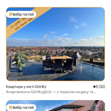
Вибір гостей
Топ вибір гостей
Квартира у місті Görlitz
Середня оц
5 (32)
Апартаменти Görlitzglück — з терасою на даху та
ліфтом
Вибір гостей
Топ вибір гостей