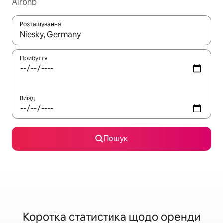
Airbnb
Розташування
Отримавши результати пошуку, використовуйте для навігації с
Прибуття
Виїзд
Пошук
Коротка статистика щодо оренди