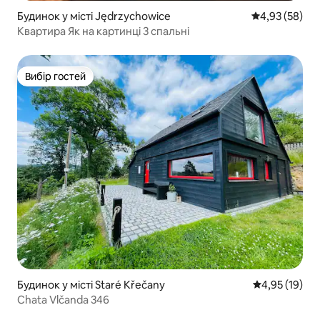
Будинок у місті Jędrzychowice
Середня оцінк
4,93 (58)
Квартира Як на картинці 3 спальні
Вибір гостей
Вибір гостей
Будинок у місті Staré Křečany
Середня оцінк
4,95 (19)
Chata Vlčanda 346