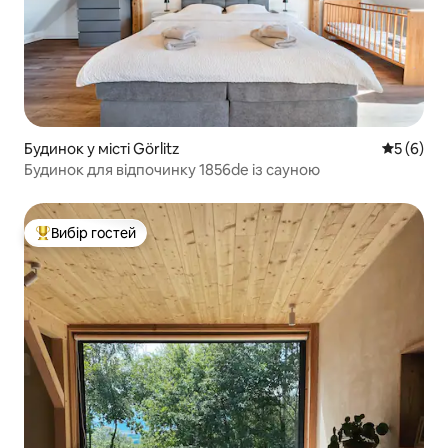
Будинок у місті Görlitz
Середня о
5 (6)
Будинок для відпочинку 1856de із сауною
Вибір гостей
Топ вибір гостей