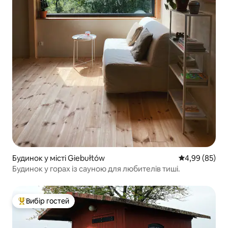
Будинок у місті Giebułtów
Середня оцінка
4,99 (85)
Будинок у горах із сауною для любителів тиші.
Вибір гостей
Топ вибір гостей