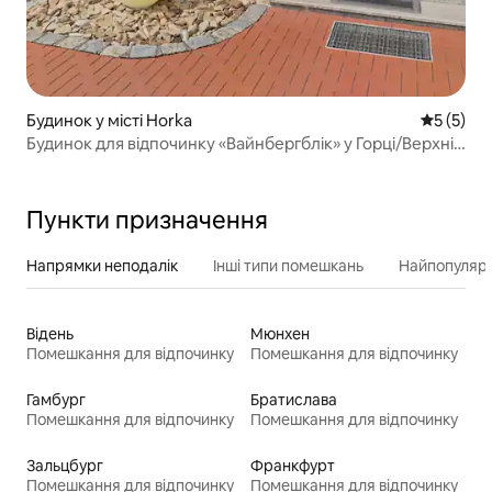
Будинок у місті Horka
Середня о
5 (5)
Будинок для відпочинку «Вайнбергблік» у Горці/Верхній
Лужиці
Пункти призначення
Напрямки неподалік
Інші типи помешкань
Найпопулярн
Відень
Мюнхен
Помешкання для відпочинку
Помешкання для відпочинку
Гамбург
Братислава
Помешкання для відпочинку
Помешкання для відпочинку
Зальцбург
Франкфурт
Помешкання для відпочинку
Помешкання для відпочинку