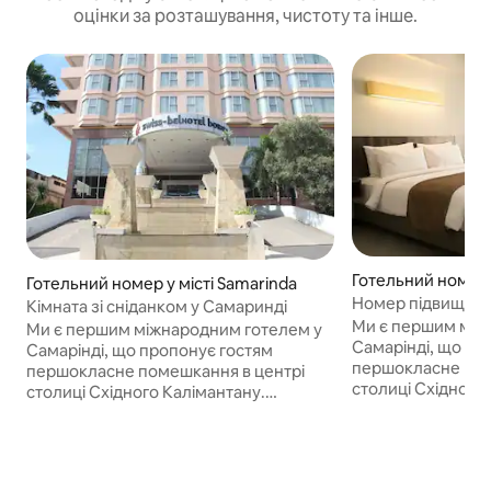
оцінки за розташування, чистоту та інше.
Готельний номер 
Готельний номер у місті Samarinda
Номер підвищено
Кімната зі сніданком у Самаринді
готелі Swiss-Belh
Ми є першим між
Ми є першим міжнародним готелем у
Самарінді, що пр
Самарінді, що пропонує гостям
першокласне пом
першокласне помешкання в центрі
столиці Східного
столиці Східного Калімантану.
Стратегічно розт
Стратегічно розташований у діловому
районі Самарінда
районі Самарінда, столиці Східного
Калімантана, ми
Калімантана, ми можемо похвалитися
прямим доступом 
прямим доступом до Central Plaza,