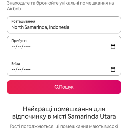
Знаходьте та бронюйте унікальні помешкання на
Airbnb
Розташування
Отримавши результати пошуку, використовуйте для навігації с
Прибуття
Виїзд
Пошук
Найкращі помешкання для
відпочинку в місті Samarinda Utara
Гості погоджуються: ці помешкання мають високі