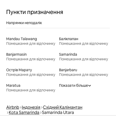
Пункти призначення
Напрямки неподалік
Mandau Talawang
Балікпапан
Помешкання для відпочинку
Помешкання для відпочинку
Banjarmasin
Samarinda
Помешкання для відпочинку
Помешкання для відпочинку
Острів Марату
Banjarbaru
Помешкання для відпочинку
Помешкання для відпочинку
Maratua
Показати більше
Помешкання для відпочинку
Airbnb
Індонезія
Східний Калімантан
Kota Samarinda
Samarinda Utara