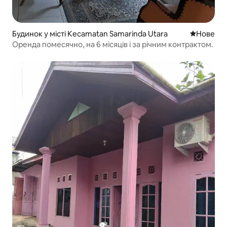
Будинок у місті Kecamatan Samarinda Utara
Нове місц
Нове
Оренда помесячно, на 6 місяців і за річним контрактом.