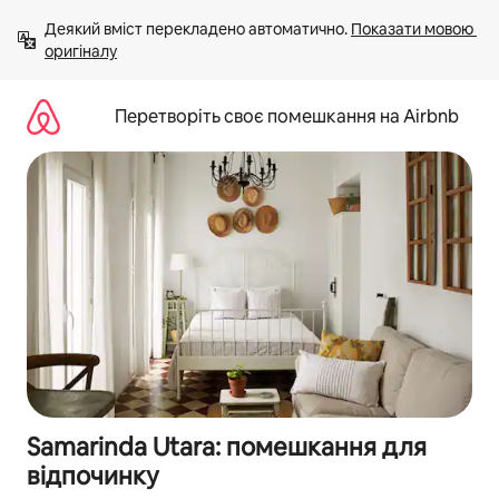
Перейти
Деякий вміст перекладено автоматично. 
Показати мовою 
до
оригіналу
вмісту
Перетворіть своє помешкання на Airbnb
Samarinda Utara: помешкання для
відпочинку