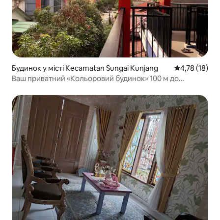
Будинок у місті Kecamatan Sungai Kunjang
Середня оцінк
4,78 (18)
Ваш приватний «Кольоровий будинок» 100 м до
великого торгового центру