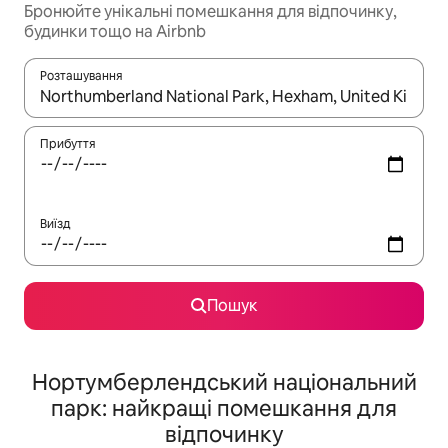
Бронюйте унікальні помешкання для відпочинку,
будинки тощо на Airbnb
Розташування
Отримавши результати пошуку, використовуйте для навігації с
Прибуття
Виїзд
Пошук
Нортумберлендський національний
парк: найкращі помешкання для
відпочинку