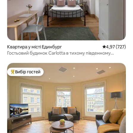
Квартира у місті Единбург
Середня оцінка
4,97 (727)
Гостьовий будинок Carlotta в тихому південному
Единбурзі
Вибір гостей
Топ вибір гостей