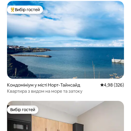
Вибір гостей
Топ вибір гостей
Кондомініум у місті Норт-Тайнсайд
Середня оцінка:
4,98 (326)
Квартира з видом на море та затоку
Вибір гостей
Вибір гостей