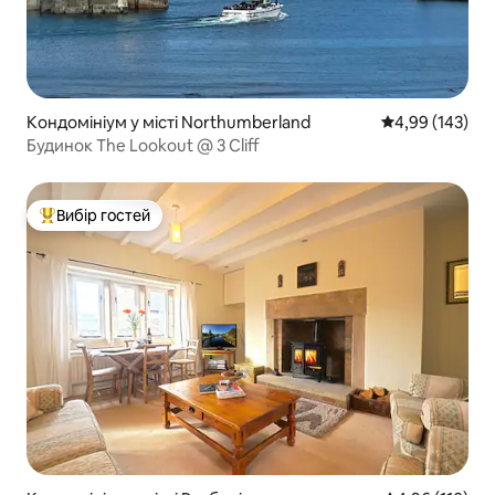
Кондомініум у місті Northumberland
Середня оцінка
4,99 (143)
Будинок The Lookout @ 3 Cliff
Вибір гостей
Топ вибір гостей