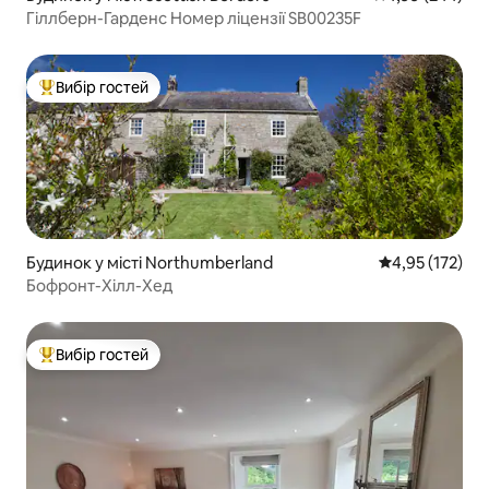
Гіллберн-Гарденс Номер ліцензії SB00235F
Вибір гостей
Топ вибір гостей
Будинок у місті Northumberland
Середня оцінка
4,95 (172)
Бофронт-Хілл-Хед
Вибір гостей
Топ вибір гостей