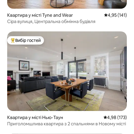
Квартира у місті Tyne and Wear
Середня оцінка
4,95 (141)
Сіра вулиця, Центральна обмінна будівля
Вибір гостей
Топ вибір гостей
Квартира у місті Нью-Таун
Середня оцінка
4,98 (173)
Приголомшлива квартира з 2 спальнями в Новому місті