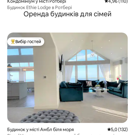
Кондомініум у місті Ротбері
Середня оцінка
4,96 (110)
Будинок Ethie Lodge в Ротбері
Оренда будинків для сімей
Вибір гостей
Топ вибір гостей
Будинок у місті Амбл біля моря
Середня оцінк
5,0 (132)