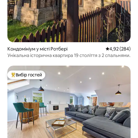
Кондомініум у місті Ротбері
Середня оцінка:
4,92 (284)
Унікальна історична квартира 19 століття з 2 спальнями.
Вибір гостей
Топ вибір гостей