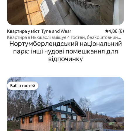
Квартира у місті Tyne and Wear
Середня оцін
4,88 (8)
Квартира в Ньюкаслі вміщує 4 гостей, безкоштовний
Нортумберлендський національний
Wi-Fi + паркінг
парк: інші чудові помешкання для
відпочинку
Вибір гостей
Вибір гостей