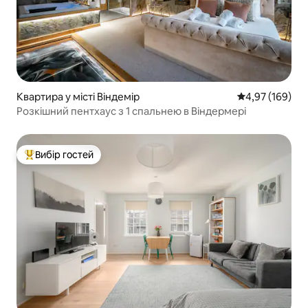
Квартира у місті Віндемір
Середня оцінка
4,97 (169)
Розкішний пентхаус з 1 спальнею в Віндермері
Вибір гостей
Топ вибір гостей