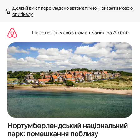
Перейти
Деякий вміст перекладено автоматично. 
Показати мовою 
до
оригіналу
вмісту
Перетворіть своє помешкання на Airbnb
Нортумберлендський національний
парк: помешкання поблизу