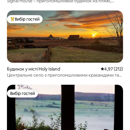
Signal House – приголомшливий будинок на пляжі,
побудований у 2020 році
Вибір гостей
Топ вибір гостей
Будинок у місті Holy Island
Середня оцінка
4,97 (212)
Центральне село з приголомшливими краєвидами та
паркуванням.
Вибір гостей
Вибір гостей