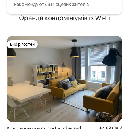
Рекомендують 3 місцевих жителів
Оренда кондомініумів із Wi-Fi
Вибір гостей
Вибір гостей
Кондомініум у місті Northumberland
Середня оцінка:
4,89 (385)