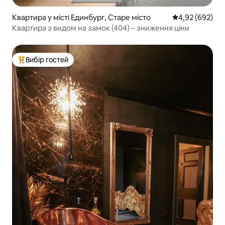
Квартира у місті Единбург, Старе місто
Середня оцінка:
4,92 (692)
Квартира з видом на замок (404) – зниження ціни
Вибір гостей
Топ вибір гостей