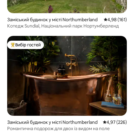
Заміський будинок у місті Northumberland
Середня оцінка
4,98 (161)
Котедж Sundial, Національний парк Нортумберленд
Вибір гостей
Топ вибір гостей
Заміський будинок у місті Northumberland
Середня оцінка:
4,97 (226)
Романтична подорож для двох із видом на поле