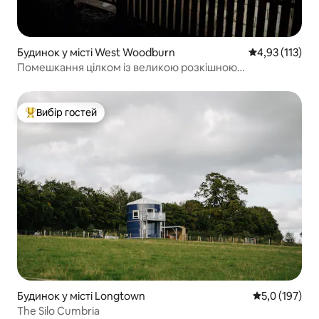
Будинок у місті West Woodburn
Середня оцінка
4,93 (113)
Помешкання цілком із великою розкішною
гідромасажною ванною
Вибір гостей
Топ вибір гостей
Будинок у місті Longtown
Середня оцінк
5,0 (197)
The Silo Cumbria