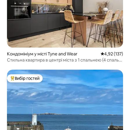
Кондомініум у місті Tyne and Wear
Середня оцінка
4,92 (137)
Стильна квартира в центрі міста з 1 спальнею (4 спальні
місця)
Вибір гостей
Топ вибір гостей