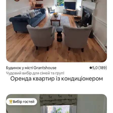
Будинок у місті Grantshouse
Середня оцінк
5,0 (189)
Чудовий вибір для сімей та груп!
Оренда квартир із кондиціонером
Вибір гостей
Топ вибір гостей