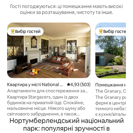
Гості погоджуються: ці помешкання мають високі
оцінки за розташування, чистоту та інше.
Вибір гостей
Вибір гостей
Топ вибір гостей
Топ вибір гостей
Квартира у місті National P
Середня оцінка: 4,93 з 5, відгук
4,93 (503)
Помешкання на фе
ark
Otterburn
Апартаменти для спостереження за
The Granary, Old 
зірками в Національному парку
Оттерберн
Квартира Stargazers, один із двох
The Granary розт
Нортумберленд
будинків на приватній їзді. Спокійне,
фермі в центрі м
мальовниче місце. Ніякого шуму або
темного неба Но
світлового забруднення, а також
є кухня/вітальня,
Нортумберлендський національний
найтемніше небо в Європі.
неймовірний вид. Цей заміськи
Насолоджуйтеся всім верхнім
будиночок має до
парк: популярні зручності в
поверхом із вітальнею/кухнею
зарядного прист