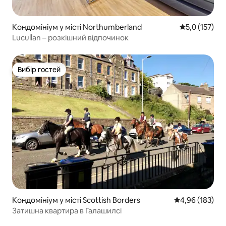
Кондомініум у місті Northumberland
Середня оцінк
5,0 (157)
Lucullan – розкішний відпочинок
Вибір гостей
Вибір гостей
Кондомініум у місті Scottish Borders
Середня оцінка
4,96 (183)
Затишна квартира в Галашилсі