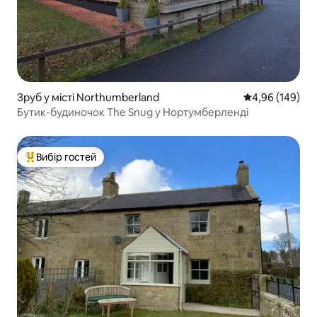
Зруб у місті Northumberland
Середня оцінка:
4,96 (149)
Бутик-будиночок The Snug у Нортумберленді
Вибір гостей
Топ вибір гостей