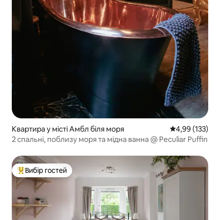
Квартира у місті Амбл біля моря
Середня оцінка
4,99 (133)
2 спальні, поблизу моря та мідна ванна @ Peculiar Puffin
Вибір гостей
Топ вибір гостей