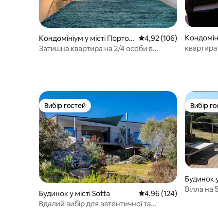
Кондоміні
Кондомініум у місті Порто-
Середня оцінка: 4,92 з 
4,92 (106)
Веккьо
Веккьо
квартира
Затишна квартира на 2/4 особи в
Порто-Веккіо
Вибір гостей
Вибір го
Вибір гостей
Вибір го
Будинок у
ьо
Вілла на 
Будинок у місті Sotta
Середня оцінка: 4,96 з 
4,96 (124)
Джулія –
Вдалий вибір для автентичної та
сучасної вілли