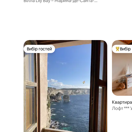
Вілла Lily Bay – Марина-де-Санта-
Джулія
Вибір гостей
Вибір
Вибір гостей
Топ вибі
Квартира 
Лофт *** У самому центрі міста, з видом
на порт.