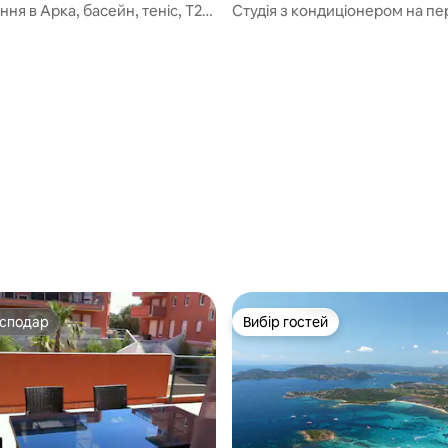
Веккьо
я в Арка, басейн, теніс, Т2
Студія з кондиціонером на п
адом
поверсі B
5, відгуки: 109
осподар
Вибір гостей
осподар
Вибір гостей