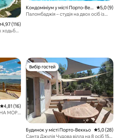
Кондомініум у місті Порто-Век
Середня оцінка: 5,0
5,0 (9)
кьо
Паломбаджія – студія на двох осіб із
джакузі та видом на море
ередня оцінка: 4,97 з 5, відгуки: 116
4,97 (116)
х ходьби
Вибір гостей
Вибір гостей
Середня оцінка: 4,81 з 5, відгуки: 16
4,81 (16)
 НА МОРЕ
Будинок у місті Порто-Веккьо
Середня оцінка: 5,0 з
5,0 (28)
Санта Джулія Чудова вілла на 8 осіб 150