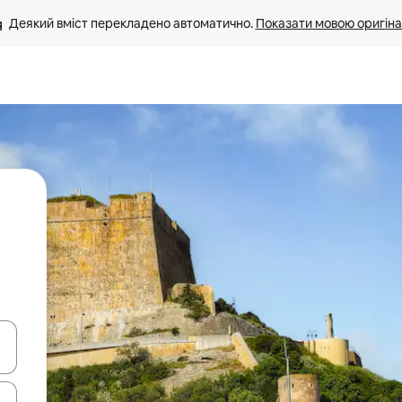
Деякий вміст перекладено автоматично. 
Показати мовою оригіна
я навігації сторінкою клавіші зі стрілками вгору та вниз або жест