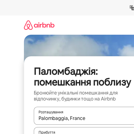
Перейти
до
вмісту
Паломбаджія:
помешкання поблизу
Бронюйте унікальні помешкання для
відпочинку, будинки тощо на Airbnb
Розташування
Отримавши результати пошуку, використовуйте дл
Прибуття