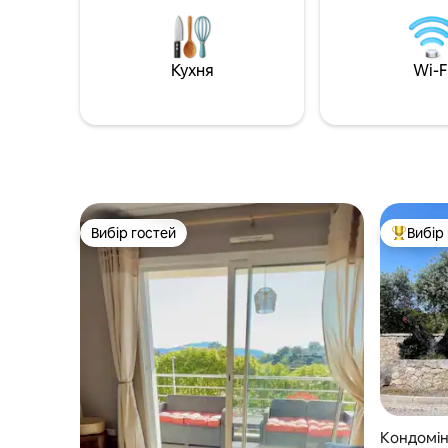
від Порто-Веккьо Ідеально підходить
пляжами 
для сімейного відпочинку,
Недалеко
перебування з друзями або Особлива
'язкових 
подія на Корсиці.
Кухня
Wi-F
Вибір гостей
Вибір
Вибір гостей
Топ вибі
Кондоміні