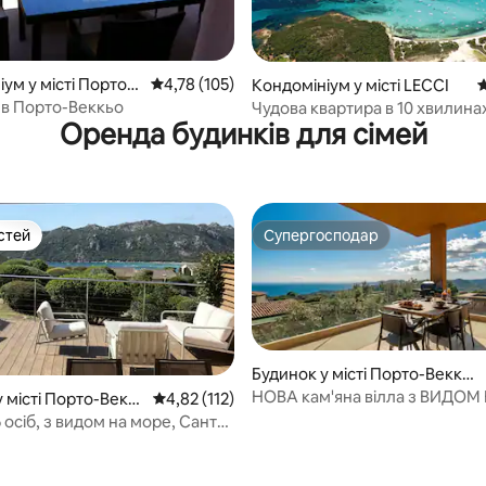
ум у місті Порто-
Середня оцінка: 4,78 з 5, відгуки: 105
4,78 (105)
5, відгуки: 106
Кондомініум у місті LECCI
С
 в Порто-Веккьо
Чудова квартира в 10 хвилина
Оренда будинків для сімей
від пляжу
стей
Супергосподар
стей
Супергосподар
Будинок у місті Порто-Веккь
о
НОВА кам'яна вілла з ВИДОМ
 місті Порто-Векк
Середня оцінка: 4,82 з 5, відгуки: 112
4,82 (112)
в Паломбаджі
5 осіб, з видом на море, Санта-
5, відгуки: 124
 Південна Корсика