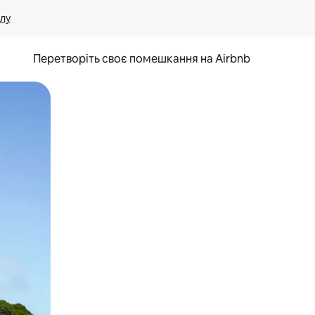
лу
Перетворіть своє помешкання на Airbnb
и дотику та гортання.