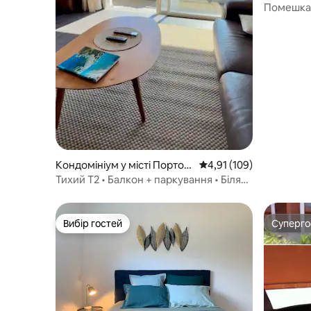
Веккьо
Помешканн
нове з с
Кондомініум у місті Порто-
Середня оцінка: 4,91 з 
4,91 (109)
Веккьо
Тихий T2 • Балкон + паркування • Біля
центру та пляжу
Вибір гостей
Суперг
Вибір гостей
Суперг