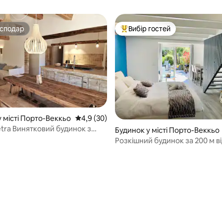
осподар
Вибір гостей
осподар
Топ вибір гостей
 місті Порто-Веккьо
Середня оцінка: 4,9 з 5, відгуки: 30
4,9 (30)
etra Винятковий будинок з
Будинок у місті Порто-Веккьо
з підігрівом
Розкішний будинок за 200 м в
 5, відгуки: 16