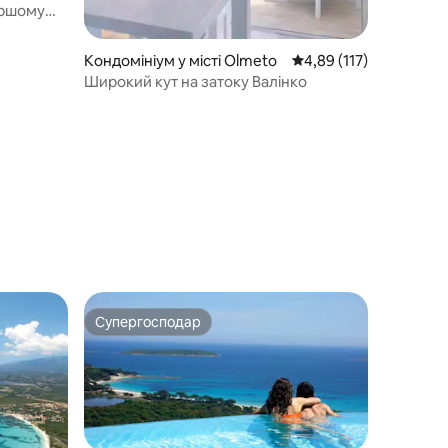
ершому
Кондомініум у місті Olmeto
Середня оцінка: 4,89 з
4,89 (117)
Широкий кут на затоку Валінко
Супергосподар
Супергосподар