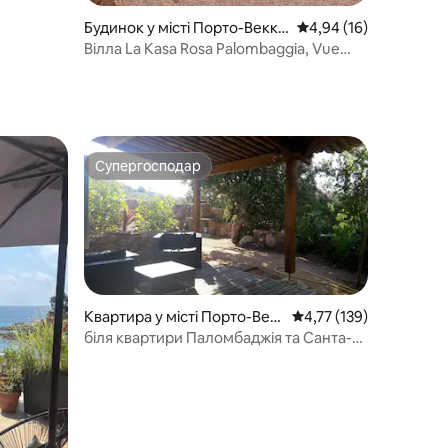
Будинок у місті Порто-Веккь
Середня оцінка: 4,94 з
4,94 (16)
о
Вілла La Kasa Rosa Palombaggia, Vue
mer&Maquis
Супергосподар
Супергосподар
Квартира у місті Порто-Век
Середня оцінка: 4,77 з
4,77 (139)
кьо
біля квартири Паломбаджія та Санта-
Джулія