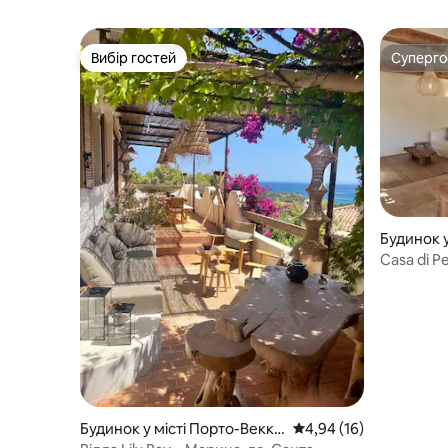
Вибір гостей
Суперг
Вибір гостей
Суперг
Будинок у
Casa di P
басейном 
Будинок у місті Порто-Веккь
Середня оцінка: 4,94 з
4,94 (16)
о