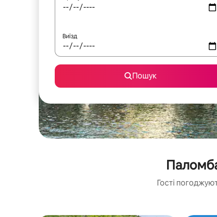
Виїзд
Пошук
Паломба
Гості погоджуют