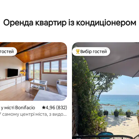
Оренда квартир із кондиціонером
 гостей
Вибір гостей
р гостей
Топ вибір гостей
у місті Bonifacio
Середня оцінка: 4,96 з 5, відгуки: 832
4,96 (832)