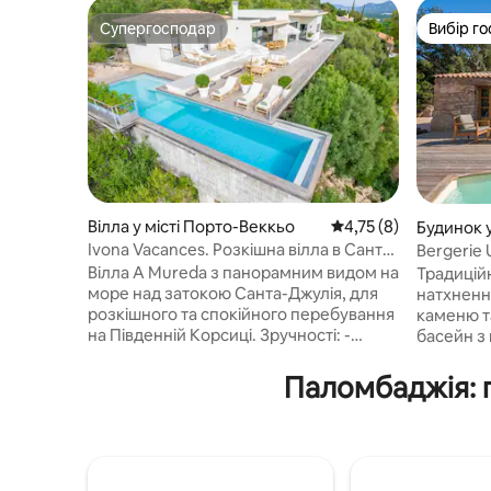
Супергосподар
Вибір го
Супергосподар
Вибір го
Вілла у місті Порто-Веккьо
Середня оцінка: 4,75 
4,75 (8)
Будинок у
Ivona Vacances. Розкішна вілла в Санта-
Bergerie 
Джулія
Вілла A Mureda з панорамним видом на
Традицій
море над затокою Санта-Джулія, для
натхненн
розкішного та спокійного перебування
каменю т
на Південній Корсиці. Зручності: -
басейн з 
Панорамний басейн з підігрівом. -
вид на го
5 спальнь з окремими ванними
з міні-кухн
Паломбаджія: 
кімнатами та терасою - Велика
спалень 
обладнана кухня. - Затишна вітальня з
забезпечу
каміном. - Джакузі. - Корт для петанк -
зручност
Патіо XXL з видом на затоку Чудове
півдорозі
розташування: - 10 хв. від пляжів - 10 хв.
Боніфаці