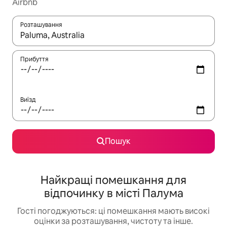
Airbnb
Розташування
Отримавши результати пошуку, використовуйте для навігації с
Прибуття
Виїзд
Пошук
Найкращі помешкання для
відпочинку в місті Палума
Гості погоджуються: ці помешкання мають високі
оцінки за розташування, чистоту та інше.