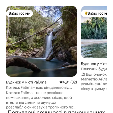
Вибір гостей
Вибір гостей
Вибір гостей
Топ вибір гостей
Будинок у місті C
Пляжний будинок
🏖️ Відпочинок на
Магнетік-Айленд 
Будинок у місті Paluma
Середня оцінка: 4,91 з 5, відгу
4,91 (32)
усамітненні всього
Котедж Fatima – ваш дім далеко від
піску в цьому пр
дому
Котедж Fatima – це не розкішне
на березі моря. 
помешкання, а особливе місце, щоб
видом на океан, 
втекти від спеки та шуму до
приватністю – ід
розслаблюючих звуків тропічного лісу
пар, сімей або ін
Популярні зручності в помешканнях
та прохолодного туманного повітря.
мандрівників, що