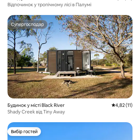
Відпочинок у тропічному лісі в Палумі
Супергосподар
Супергосподар
Будинок у місті Black River
Середня оцінк
4,82 (11)
Shady Creek від Tiny Away
Вибір гостей
Вибір гостей