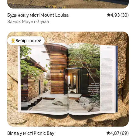
Будинок у місті Mount Louisa
Середня оцінк
4,93 (30)
Замок Маунт-Луїза
Вибір гостей
Топ вибір гостей
Вілла у місті Picnic Bay
Середня оцінка
4,87 (69)