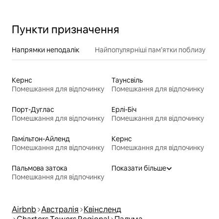
Пункти призначення
Напрямки неподалік
Найпопулярніші пам’ятки поблизу
Кернс
Таунсвіль
Помешкання для відпочинку
Помешкання для відпочинку
Порт-Дуглас
Ерлі-Біч
Помешкання для відпочинку
Помешкання для відпочинку
Гамільтон-Айленд
Кернс
Помешкання для відпочинку
Помешкання для відпочинку
Пальмова затока
Показати більше
Помешкання для відпочинку
Airbnb
Австралія
Квінсленд