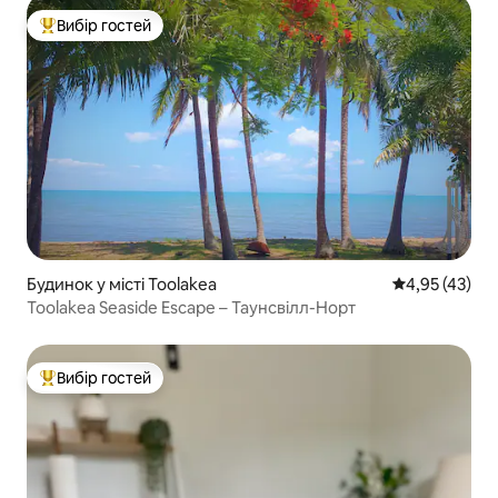
Вибір гостей
Топ вибір гостей
Будинок у місті Toolakea
Середня оцінк
4,95 (43)
Toolakea Seaside Escape – Таунсвілл-Норт
Вибір гостей
Топ вибір гостей