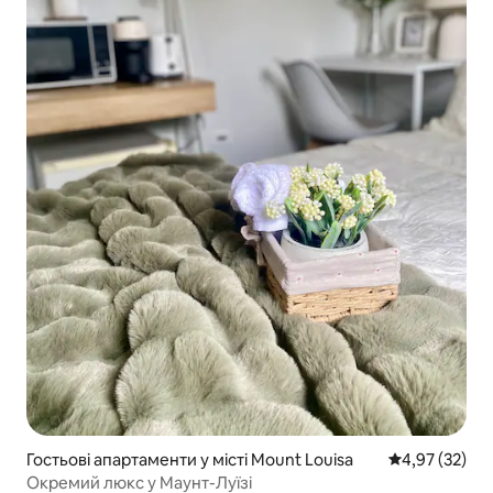
Гостьові апартаменти у місті Mount Louisa
Середня оцінк
4,97 (32)
Окремий люкс у Маунт-Луїзі