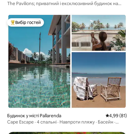
The Pavilions; приватний і ексклюзивний будинок на
острові
Вибір гостей
Топ вибір гостей
Будинок у місті Pallarenda
Середня оцінк
4,99 (81)
Cape Escape · 4 спальні · Навпроти пляжу · Басейн ·
Пакет