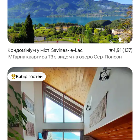
Кондомініум у місті Savines-le-Lac
Середня оцінка
4,91 (137)
IV Гарна квартира T3 з видом на озеро Сер-Понсон
Вибір гостей
Топ вибір гостей