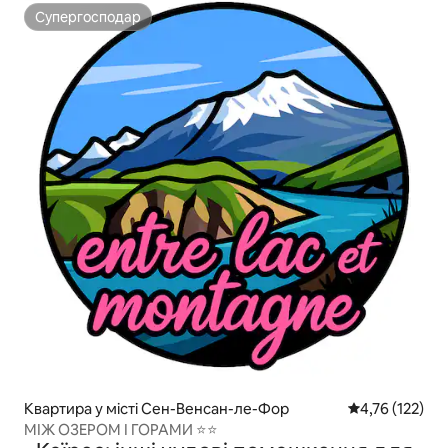
Супергосподар
Супергосподар
Квартира у місті Сен-Венсан-ле-Фор
Середня оцінка
4,76 (122)
МІЖ ОЗЕРОМ І ГОРАМИ ⭐⭐