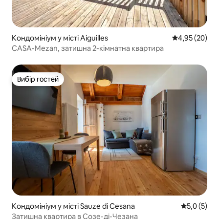
Кондомініум у місті Aiguilles
Середня оцінк
4,95 (20)
CASA-Mezan, затишна 2-кімнатна квартира
Вибір гостей
Вибір гостей
Кондомініум у місті Sauze di Cesana
Середня оці
5,0 (5)
Затишна квартира в Созе-ді-Чезана