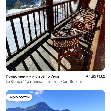
Кондомініум у місті Saint-Véran
Середня оцінка
4,89 (132)
La Bianca * * затишна та тепла в Сен-Верані
Вибір гостей
Вибір гостей