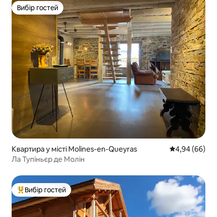
Вибір гостей
Вибір гостей
Квартира у місті Molines-en-Queyras
Середня оцінка
4,94 (66)
Ла Тупіньєр де Молін
Вибір гостей
Топ вибір гостей