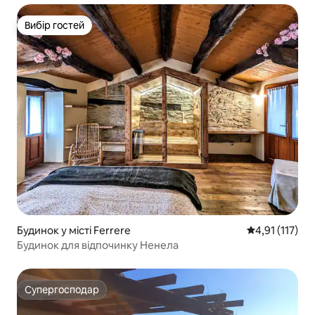
Вибір гостей
Вибір гостей
Будинок у місті Ferrere
Середня оцінка
4,91 (117)
Будинок для відпочинку Ненела
Супергосподар
Супергосподар