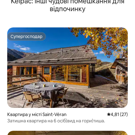
Кеїрас: інші чудові помешкання для
відпочинку
Супергосподар
Супергосподар
Квартира у місті Saint-Véran
Середня оцінк
4,81 (27)
Затишна квартира на 6 осіб|вид на гори|тиша.