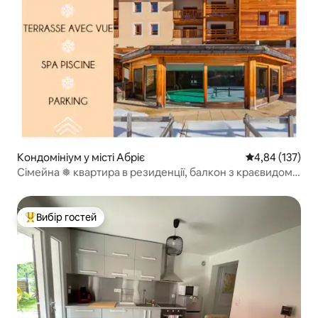
Кондомініум у місті Абріє
Середня оцінка
4,84 (137)
Сімейна ❅ квартира в резиденції, балкон з краєвидом
❅
Вибір гостей
Топ вибір гостей