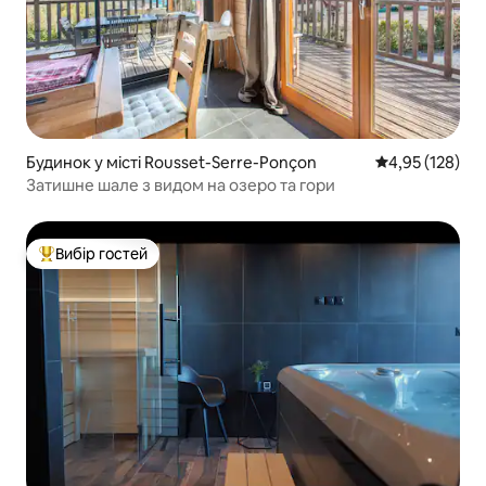
Будинок у місті Rousset-Serre-Ponçon
Середня оцінка
4,95 (128)
Затишне шале з видом на озеро та гори
Вибір гостей
Топ вибір гостей