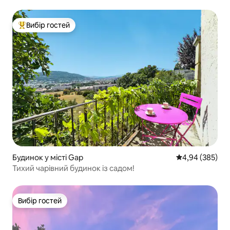
Вибір гостей
Топ вибір гостей
Будинок у місті Gap
Середня оцінка:
4,94 (385)
Тихий чарівний будинок із садом!
Вибір гостей
Вибір гостей