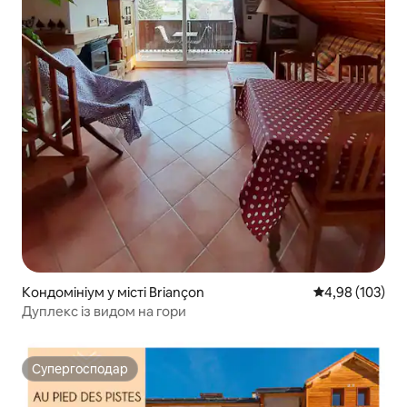
Кондомініум у місті Briançon
Середня оцінка
4,98 (103)
Дуплекс із видом на гори
Супергосподар
Супергосподар