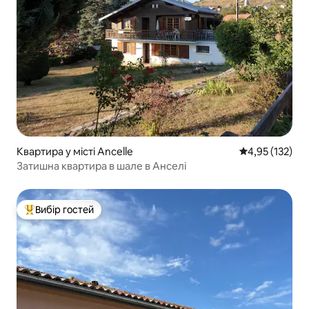
Квартира у місті Ancelle
Середня оцінка
4,95 (132)
Затишна квартира в шале в Анселі
Вибір гостей
Топ вибір гостей