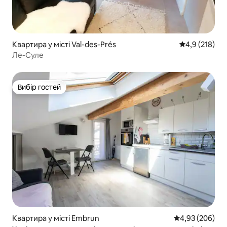
Квартира у місті Val-des-Prés
Середня оцінк
4,9 (218)
Ле-Суле
Вибір гостей
Вибір гостей
Квартира у місті Embrun
Середня оцінка:
4,93 (206)