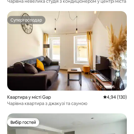
Чарівна невелика студія з кондиціонером у центрі міста
Супергосподар
Супергосподар
Квартира у місті Gap
Середня оцінка
4,94 (130)
Чарівна квартира з джакузі та сауною
Вибір гостей
Вибір гостей