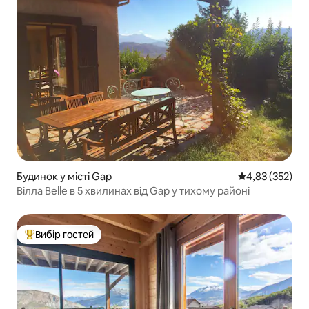
Будинок у місті Gap
Середня оцінка
4,83 (352)
Вілла Belle в 5 хвилинах від Gap у тихому районі
Вибір гостей
Топ вибір гостей