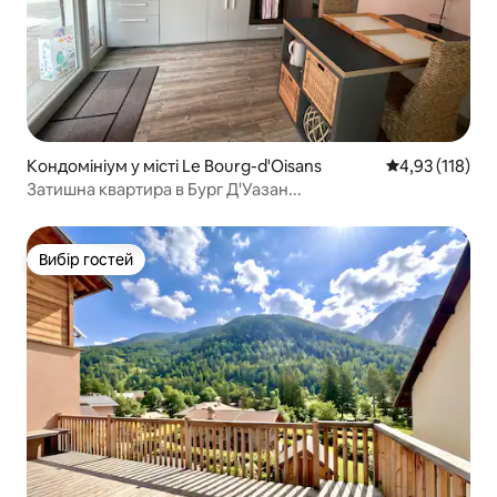
Кондомініум у місті Le Bourg-d'Oisans
Середня оцінка
4,93 (118)
Затишна квартира в Бург Д'Уазан...
Вибір гостей
Вибір гостей