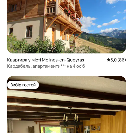
Квартира у місті Molines-en-Queyras
Середня оцін
5,0 (86)
Кардабель, апартаменти*** на 4 осіб
Вибір гостей
Вибір гостей