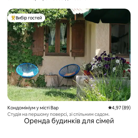
Вибір гостей
Топ вибір гостей
Кондомініум у місті Вар
Середня оцінка
4,97 (89)
Студія на першому поверсі, зі спільним садом.
Оренда будинків для сімей