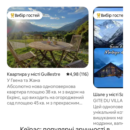
Вибір гостей
Вибір гостей
Топ вибір гостей
Топ вибір гостей
Квартира у місті Guillestre
Середня оцінка: 4,98 з 5, відгук
4,98 (116)
У Гвена та Жана
Абсолютно нова одноповерхова
квартира площею 38 кв. м з видом на
Шале у місті Saint
Екрінс, що виходить на огороджений
GITE DU VILLARD,
сад площею 45 кв. м з прекрасним
старій коморі
Цей одноповерхов
краєвидом. Приватне паркувальне
унікальний котед
місце прямо перед квартирою
вишуканих матері
Кількість спальних місць: від 2 до 4.
модрини, вапна, з
Вітальня з повністю обладнаною
Кеїрас: популярні зручності в
цьому ТИХОМУ т