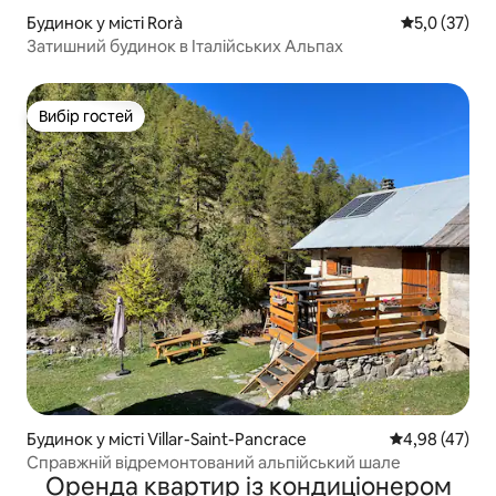
Будинок у місті Rorà
Середня оцін
5,0 (37)
Затишний будинок в Італійських Альпах
Вибір гостей
Вибір гостей
Будинок у місті Villar-Saint-Pancrace
Середня оцінк
4,98 (47)
Справжній відремонтований альпійський шале
Оренда квартир із кондиціонером