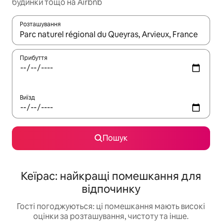
будинки тощо на Airbnb
Розташування
Отримавши результати пошуку, використовуйте для навігації с
Прибуття
Виїзд
Пошук
Кеїрас: найкращі помешкання для
відпочинку
Гості погоджуються: ці помешкання мають високі
оцінки за розташування, чистоту та інше.