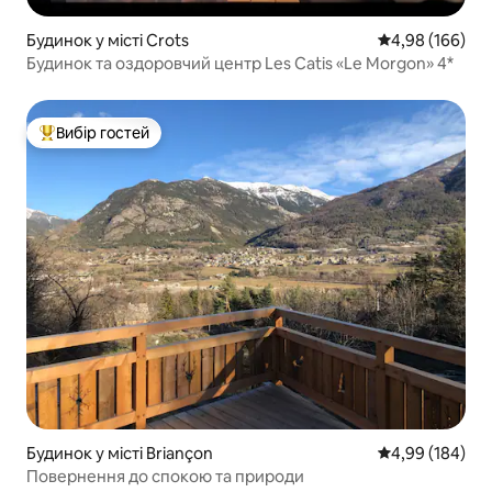
Будинок у місті Crots
Середня оцінка:
4,98 (166)
Будинок та оздоровчий центр Les Catis «Le Morgon» 4*
Вибір гостей
Топ вибір гостей
Будинок у місті Briançon
Середня оцінка:
4,99 (184)
Повернення до спокою та природи