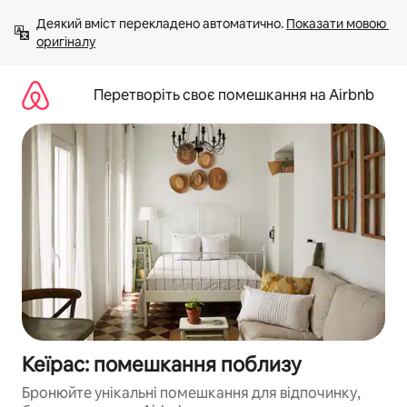
Перейти
Деякий вміст перекладено автоматично. 
Показати мовою 
до
оригіналу
вмісту
Перетворіть своє помешкання на Airbnb
Кеїрас: помешкання поблизу
Бронюйте унікальні помешкання для відпочинку,