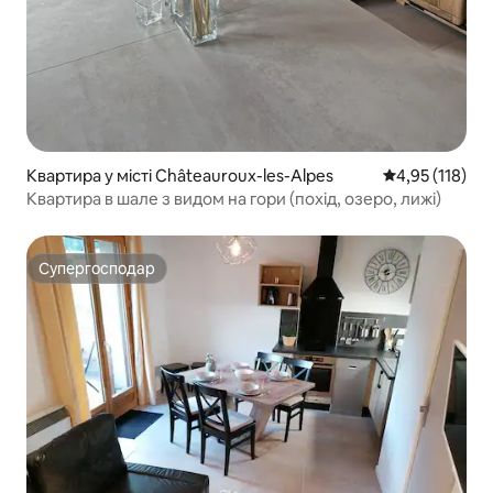
Квартира у місті Châteauroux-les-Alpes
Середня оцінка
4,95 (118)
Квартира в шале з видом на гори (похід, озеро, лижі)
Супергосподар
Супергосподар