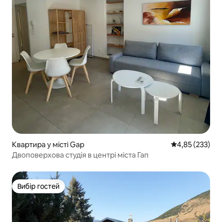
Квартира у місті Gap
Середня оцінка
4,85 (233)
Двоповерхова студія в центрі міста Гап
Вибір гостей
Вибір гостей