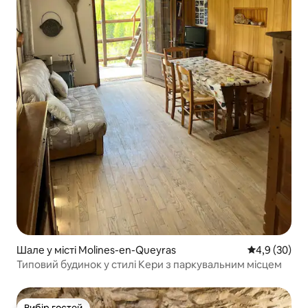
Шале у місті Molines-en-Queyras
Середня оцін
4,9 (30)
Типовий будинок у стилі Кери з паркувальним місцем
Вибір гостей