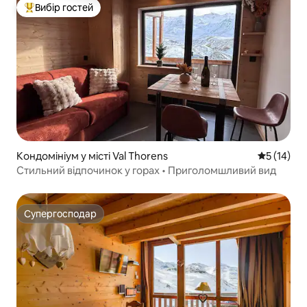
Вибір гостей
Топ вибір гостей
Кондомініум у місті Val Thorens
Середня оц
5 (14)
Стильний відпочинок у горах • Приголомшливий вид
Супергосподар
Супергосподар