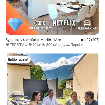
Будинок у місті Saint-Martin-d'Arc
Середня оцінка:
4,97 (207)
❤ ТЕЛЕГРАФ ❤ 70 м² ☀ 800 м² саду ⛰ Паркінг
Вибір гостей
Вибір гостей