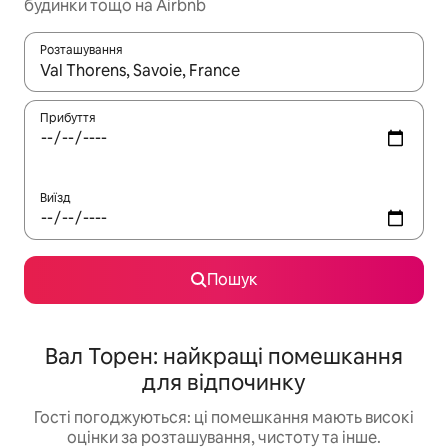
будинки тощо на Airbnb
Розташування
Отримавши результати пошуку, використовуйте для навігації с
Прибуття
Виїзд
Пошук
Вал Торен: найкращі помешкання
для відпочинку
Гості погоджуються: ці помешкання мають високі
оцінки за розташування, чистоту та інше.