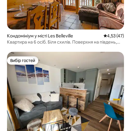
Кондомініум у місті Les Belleville
Середня оцінк
4,53 (47)
Квартира на 6 осіб. Біля схилів. Поверхня на південь,
Валь Торанс
Вибір гостей
Вибір гостей