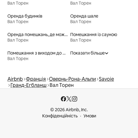
Вал Торен
Вал Торен
Оренда будинків
Оренда шале
Вал Торен
Вал Торен
Оренда помешкань, де можна перебувати з домашніми тваринами
Помешкання із сауною
Вал Торен
Вал Торен
Помешкання з виходом до озера
Показати більше
Вал Торен
Airbnb
Франція
Овернь-Рона-Альпи
Savoie
Гранд-Егбланш
Вал Торен
© 2026 Airbnb, Inc.
Конфіденційність
Умови