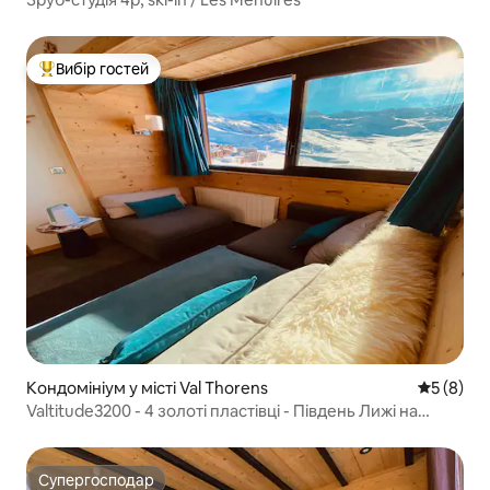
Вибір гостей
Топ вибір гостей
Кондомініум у місті Val Thorens
Середня о
5 (8)
Valtitude3200 - 4 золоті пластівці - Південь Лижі на
ногах
Супергосподар
Супергосподар