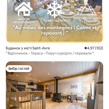
Будинок у місті Saint-Avre
Середня оцінка
4,97 (102)
° Відпочинок • Тераса • Поруч курорти / перевали °
Вибір гостей
Вибір гостей