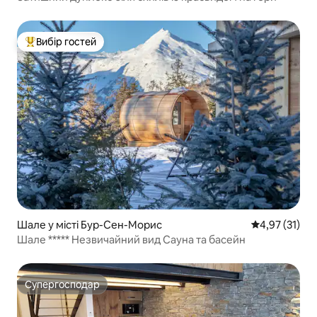
Вибір гостей
Топ вибір гостей
Шале у місті Бур-Сен-Морис
Середня оцінк
4,97 (31)
Шале ***** Незвичайний вид Сауна та басейн
Супергосподар
Супергосподар