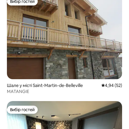
Вибір гостей
Вибір гостей
Шале у місті Saint-Martin-de-Belleville
Середня оцінк
4,94 (52)
MATANGIE
Вибір гостей
Вибір гостей