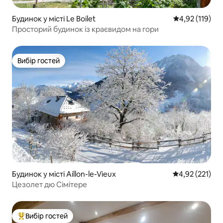
Будинок у місті Le Boilet
Середня оцінка
4,92 (119)
Просторий будинок із краєвидом на гори
Вибір гостей
Вибір гостей
Будинок у місті Aillon-le-Vieux
Середня оцінка
4,92 (221)
Цезолет дю Сімітере
Вибір гостей
Топ вибір гостей