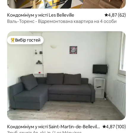
Кондомініум у місті Les Belleville
Середня оцінк
4,87 (62)
Валь-Торенс - Відремонтована квартира на 4 особи
Вибір гостей
Топ вибір гостей
Кондомініум у місті Saint-Martin-de-Bellevill
Середня оцінка
4,87 (100)
e
Зруб-студія 4p, ski-in / Les Ménuires