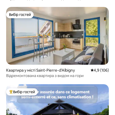
Вибір гостей
Вибір гостей
Квартира у місті Saint-Pierre-d'Albigny
Середня оцінк
4,9 (106)
Відремонтована квартира з видом на гори
Вибір гостей
Топ вибір гостей