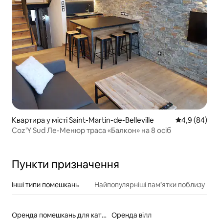
Квартира у місті Saint-Martin-de-Belleville
Середня оцін
4,9 (84)
Coz'Y Sud Ле-Менюр траса «Балкон» на 8 осіб
Пункти призначення
Інші типи помешкань
Найпопулярніші пам’ятки поблизу
Оренда помешкань для катання на лижах «від порога»
Оренда вілл