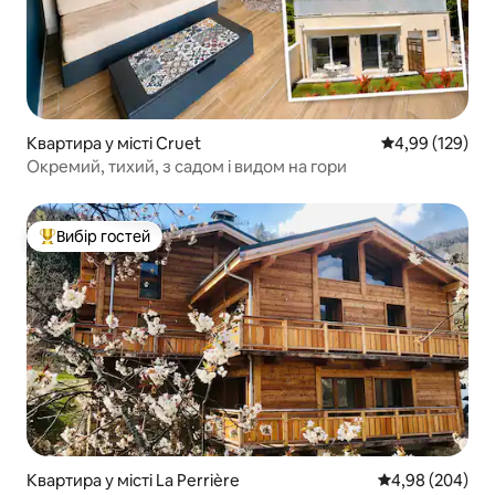
Квартира у місті Cruet
Середня оцінка
4,99 (129)
Окремий, тихий, з садом і видом на гори
Вибір гостей
Топ вибір гостей
Квартира у місті La Perrière
Середня оцінка:
4,98 (204)