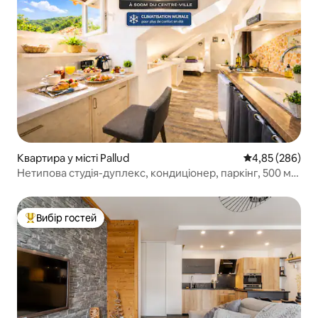
Квартира у місті Pallud
Середня оцінка:
4,85 (286)
Нетипова студія-дуплекс, кондиціонер, паркінг, 500 м
до центру
Вибір гостей
Топ вибір гостей