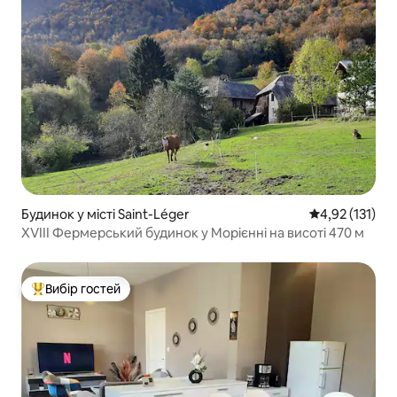
Будинок у місті Saint-Léger
Середня оцінка
4,92 (131)
XVIII Фермерський будинок у Морієнні на висоті 470 м
Вибір гостей
Топ вибір гостей