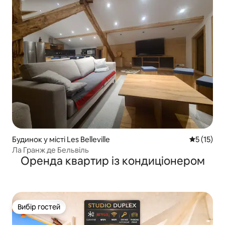
Будинок у місті Les Belleville
Середня оц
5 (15)
Ла Гранж де Бельвіль
Оренда квартир із кондиціонером
Вибір гостей
Вибір гостей