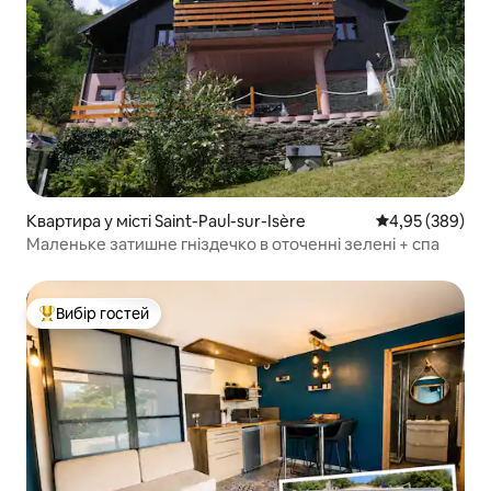
Квартира у місті Saint-Paul-sur-Isère
Середня оцінка:
4,95 (389)
Маленьке затишне гніздечко в оточенні зелені + спа
Вибір гостей
Топ вибір гостей