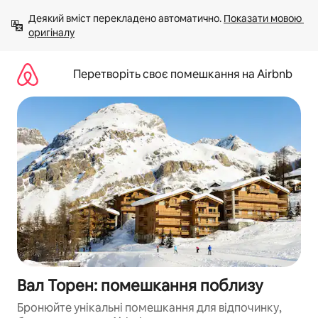
Перейти
Деякий вміст перекладено автоматично. 
Показати мовою 
до
оригіналу
вмісту
Перетворіть своє помешкання на Airbnb
Вал Торен: помешкання поблизу
Бронюйте унікальні помешкання для відпочинку,