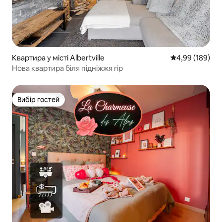
Квартира у місті Albertville
Середня оцінка:
4,99 (189)
Нова квартира біля підніжжя гір
Вибір гостей
Вибір гостей