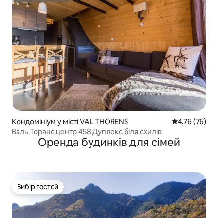
Кондомініум у місті VAL THORENS
Середня оцінк
4,76 (76)
Валь Торанс центр 458 Дуплекс біля схилів
Оренда будинків для сімей
Вибір гостей
Вибір гостей