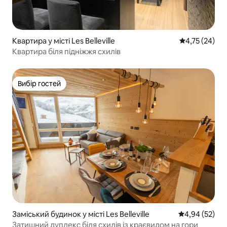
Квартира у місті Les Belleville
Середня оцінк
4,75 (24)
Квартира біля підніжжя схилів
Вибір гостей
Вибір гостей
Заміський будинок у місті Les Belleville
Середня оцінк
4,94 (52)
Затишний дуплекс біля схилів із краєвидом на гори