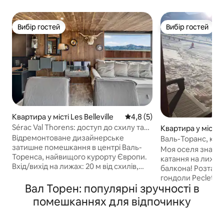
Вибір гостей
Вибір гостей
Вибір гостей
Вибір гостей
Квартира у місті Les Belleville
Середня оцінка: 4,8 з 5, відг
4,8 (5)
Sérac Val Thorens: доступ до схилу та
Квартира у місті 
краєвид
s, Saint-Martin-de-
Відремонтоване дизайнерське
Валь-Торанс, ква
затишне помешкання в центрі Валь-
та 2 ванними кімн
Моя оселя знаход
Торенса, найвищого курорту Європи.
катання на лижах
Вхід/вихід на лижах: 20 м від схилів,
балкона! Розташ
навпроти гірськолижних підйомників,
гондоли Peclet, в
ви одягаєте лижі біля підніжжя будівлі і
Вал Торен: популярні зручності в
лижах до офісу п
повертаєтеся з лижами на ногах. На
нещодавно відре
помешканнях для відпочинку
10-му поверсі, навпроти немає будівлі:
високим стандарт
панорамне еркерне вікно з видом на
ліжка, 1 двопове
вершини, приватна тераса, підлога з