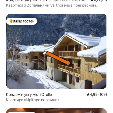
Квартира з 2 спальнями Val thorens з прекрасним
видом на південь
Вибір гостей
Топ вибір гостей
Кондомініум у місті Orelle
Середня оцінка:
4,99 (109)
Квартира «Мрії про вершини»