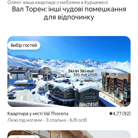
Олімп: ваша квартира з меблями в Куршевелі
Вал Торен: інші чудові помешкання
для відпочинку
Вибір гостей
Вибір гостей
Квартира у місті Val Thorens
Середня оцінк
4,77 (92)
Лижі під ногами - 3 спальні - 6/8 осіб