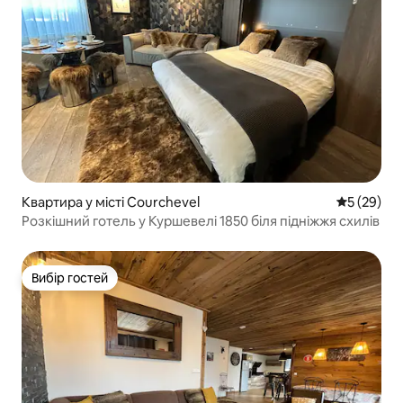
Квартира у місті Courchevel
Середня оц
5 (29)
Розкішний готель у Куршевелі 1850 біля підніжжя схилів
Вибір гостей
Вибір гостей