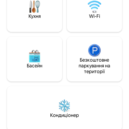
веслярських човнах, пограти на
цим дивним райо
ігрових майданчиках, пограти в гольф,
кількістю зрілих 
покататися на скейтборді, прогулятися
на веранді.
Кухня
Wi-Fi
стежками та відвідати аквапарк.
Безкоштовне
Басейн
паркування на
території
Кондиціонер