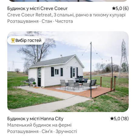
Будинок у місті Creve Coeur
Середня оці
5,0 (6)
Creve Coeur Retreat, 3 спальні, ранчо в тихому кулуарі
Розташування
·
Стан
·
Чистота
Вибір гостей
Топ вибір гостей
Будинок у місті Hanna City
Середня оцін
5,0 (18)
Маленький будинок на фермі
Розташування
·
Сім’я
·
Зручності