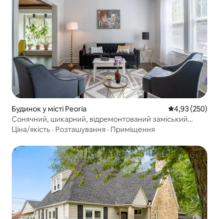
Будинок у місті Peoria
Середня оцінка:
4,93 (250)
Сонячний, шикарний, відремонтований заміський
будинок, поруч із усім
Ціна/якість
·
Розташування
·
Приміщення