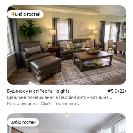
Вибір гостей
Топ вибір гостей
Будинок у місті Peoria Heights
Середня оцін
5,0 (22)
Ідеальне помешкання в Пеорія-Гайтс – затишна
квартира з 2 спальнями поблизу всього необхідного
Розташування
·
Сім’я
·
Гостинність
Вибір гостей
Вибір гостей