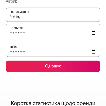
Airbnb
Розташування
Отримавши результати пошуку, використовуйте для навігації с
Прибуття
Виїзд
Пошук
Коротка статистика щодо оренди