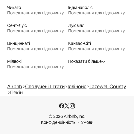
Чикаго
Індіанаполіс
Помешкання для відпочинку
Помешкання для відпочинку
Сент-Луїс
Луїсвілл
Помешкання для відпочинку
Помешкання для відпочинку
Цинциннаті
Канзас-Сіті
Помешкання для відпочинку
Помешкання для відпочинку
Мілвокі
Показати більше
Помешкання для відпочинку
Airbnb
Сполучені Штати
Іллінойс
Tazewell County
Пекін
© 2026 Airbnb, Inc.
Конфіденційність
Умови