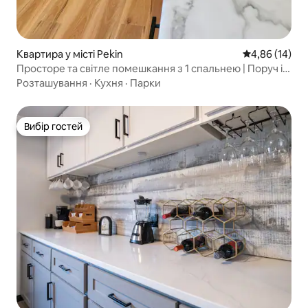
Квартира у місті Pekin
Середня оцінк
4,86 (14)
Просторе та світле помешкання з 1 спальнею | Поруч із
парком
Розташування
·
Кухня
·
Парки
Вибір гостей
Вибір гостей