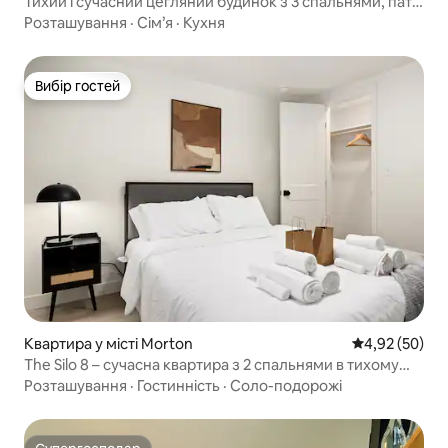
Тихий і сучасний цегляний будинок з 3 спальнями, патіо
та робочим простором!
Розташування
·
Сім’я
·
Кухня
Вибір гостей
Вибір гостей
Квартира у місті Morton
Середня оцінк
4,92 (50)
The Silo 8 – сучасна квартира з 2 спальнями в тихому
районі
Розташування
·
Гостинність
·
Соло-подорожі