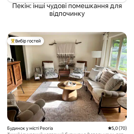
Пекін: інші чудові помешкання для
відпочинку
Вибір гостей
Топ вибір гостей
Будинок у місті Peoria
Середня оцін
5,0 (70)