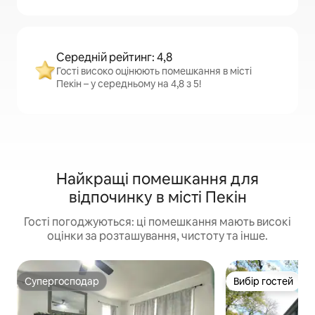
Середній рейтинг: 4,8
Гості високо оцінюють помешкання в місті
Пекін – у середньому на 4,8 з 5!
Найкращі помешкання для
відпочинку в місті Пекін
Гості погоджуються: ці помешкання мають високі
оцінки за розташування, чистоту та інше.
Супергосподар
Вибір гостей
Супергосподар
Вибір гостей