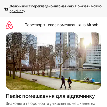
Перейти
Деякий вміст перекладено автоматично. 
Показати мовою 
до
оригіналу
вмісту
Перетворіть своє помешкання на Airbnb
Пекін: помешкання для відпочинку
Знаходьте та бронюйте унікальні помешкання на