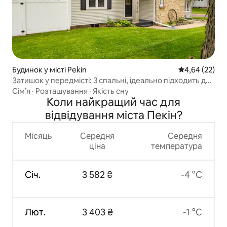
Будинок у місті Pekin
Середня оцінк
4,64 (22)
Затишок у передмісті: 3 спальні, ідеально підходить для
тривалого перебування
Сім’я
·
Розташування
·
Якість сну
Коли найкращий час для
відвідування міста Пекін?
Місяць
Середня
Середня
ціна
температура
Січ.
3 582 ₴
-4 °C
Лют.
3 403 ₴
-1 °C