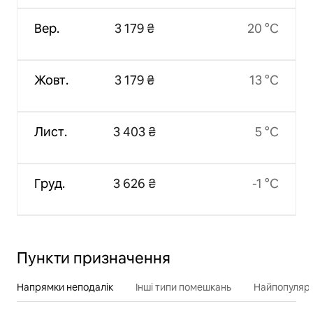
Вер.
3 179 ₴
20 °C
Жовт.
3 179 ₴
13 °C
Лист.
3 403 ₴
5 °C
Груд.
3 626 ₴
-1 °C
Пункти призначення
Напрямки неподалік
Інші типи помешкань
Найпопулярн