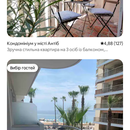
Кондомініум у місті Антіб
Середня оцінка
4,88 (127)
Зручна стильна квартира на 3 осіб із балконом,
кондиціонер.
Вибір гостей
Вибір гостей