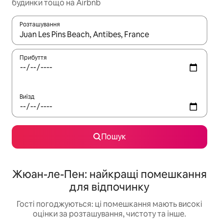
будинки тощо на Airbnb
Розташування
Отримавши результати пошуку, використовуйте для навігації с
Прибуття
Виїзд
Пошук
Жюан-ле-Пен: найкращі помешкання
для відпочинку
Гості погоджуються: ці помешкання мають високі
оцінки за розташування, чистоту та інше.