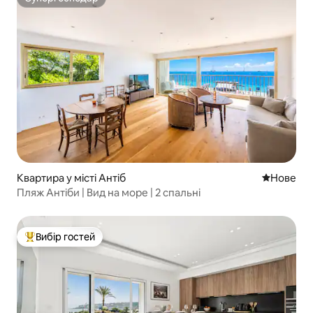
Супергосподар
Квартира у місті Антіб
Нове місц
Нове
Пляж Антіби | Вид на море | 2 спальні
Вибір гостей
Топ вибір гостей