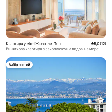
Квартира у місті Жюан-ле-Пен
Середня оцін
5,0 (12)
Виняткова квартира з захоплюючим видом на море
Вибір гостей
Вибір гостей