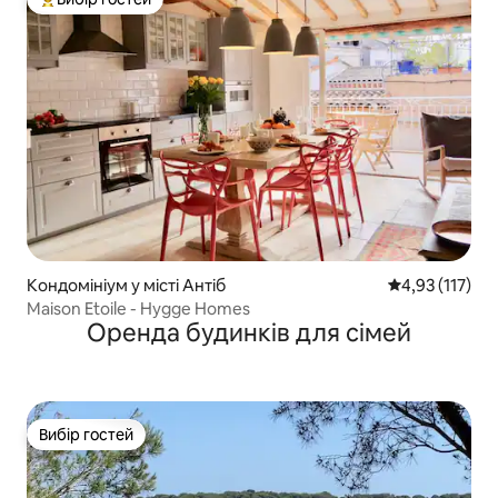
Топ вибір гостей
Кондомініум у місті Антіб
Середня оцінка
4,93 (117)
Maison Etoile - Hygge Homes
Оренда будинків для сімей
Вибір гостей
Вибір гостей