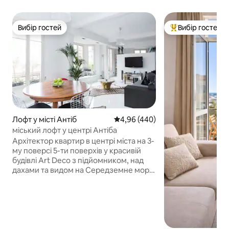
Вибір гостей
Вибір гостей
Вибір гостей
Топ вибір гостей
Лофт у місті Антіб
Середня оцінка: 4,96 з 5, відгук
4,96 (440)
міський лофт у центрі Антіба
Архітектор квартир в центрі міста на 3-
му поверсі 5-ти поверхів у красивій
будівлі Art Deco з підйомником, над
дахами та видом на Середземне море
......! Цей "відкритий простір" з сімома
фенетрами на південь обраний балкон
і пропонує велику ясність, половину
стіни між вітальнею та спальною
зоною (ліжко 180 см). Кондиціонер
забезпечує гарну роботу в будь-яку