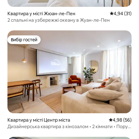
Квартира у місті Жюан-ле-Пен
Середня оцінк
4,94 (31)
2 спальні на узбережжі океану в Жуан-ле-Пен
Вибір гостей
Вибір гостей
Квартира у місті Центр міста
Середня оцінка
4,98 (56)
Дизайнерська квартира з кінозалом • 2 кімнати • Поруч
із набережною Круазет