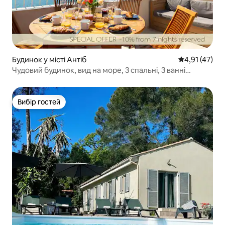
Будинок у місті Антіб
Середня оцінк
4,91 (47)
Чудовий будинок, вид на море, 3 спальні, 3 ванні
кімнати з джакузі та сауною
Вибір гостей
Вибір гостей