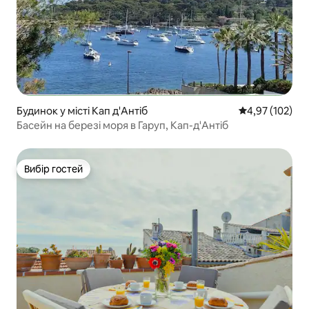
Будинок у місті Кап д'Антіб
Середня оцінка
4,97 (102)
Басейн на березі моря в Гаруп, Кап-д'Антіб
Вибір гостей
Вибір гостей