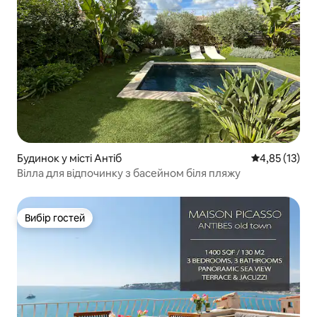
Будинок у місті Антіб
Середня оцінк
4,85 (13)
Вілла для відпочинку з басейном біля пляжу
Вибір гостей
Вибір гостей