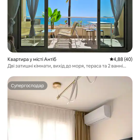
Квартира у місті Антіб
Середня оцінка
4,88 (40)
Дві затишні кімнати, вихід до моря, тераса та 2 ванні
кімнати
Супергосподар
Супергосподар