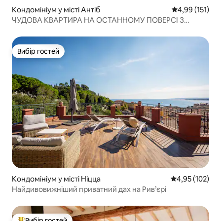
Кондомініум у місті Антіб
Середня оцінка
4,99 (151)
ЧУДОВА КВАРТИРА НА ОСТАННОМУ ПОВЕРСІ З
ВИДОМ НА МОРЕ І ПІВДЕНЬ
Вибір гостей
Вибір гостей
Кондомініум у місті Ніцца
Середня оцінка
4,95 (102)
Найдивовижніший приватний дах на Рив’єрі
Вибір гостей