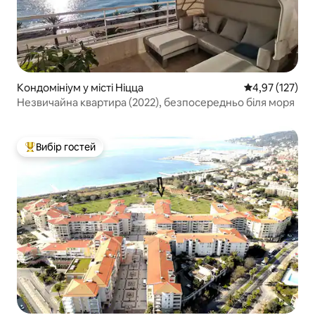
Кондомініум у місті Ніцца
Середня оцінка
4,97 (127)
Незвичайна квартира (2022), безпосередньо біля моря
Вибір гостей
Топ вибір гостей