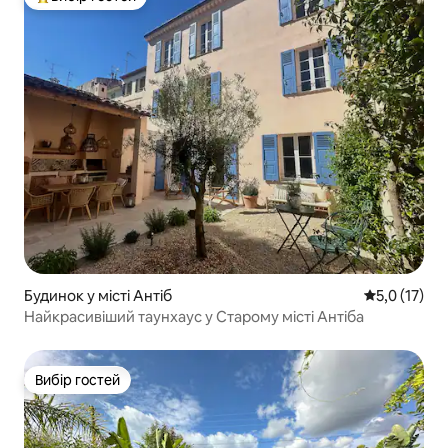
Топ вибір гостей
Будинок у місті Антіб
Середня оцін
5,0 (17)
Найкрасивіший таунхаус у Старому місті Антіба
Вибір гостей
Вибір гостей