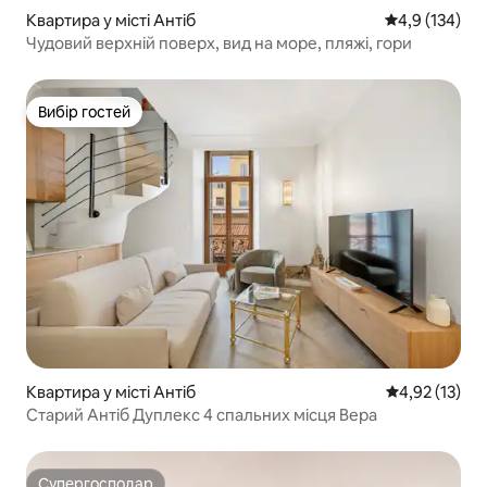
Квартира у місті Антіб
Середня оцінк
4,9 (134)
Чудовий верхній поверх, вид на море, пляжі, гори
Вибір гостей
Вибір гостей
Квартира у місті Антіб
Середня оцінк
4,92 (13)
Старий Антіб Дуплекс 4 спальних місця Вера
Супергосподар