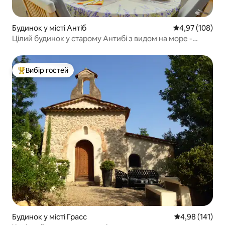
Будинок у місті Антіб
Середня оцінка
4,97 (108)
Цілий будинок у старому Антибі з видом на море -
кондиціонер/Wi-Fi
Вибір гостей
Топ вибір гостей
Будинок у місті Грасс
Середня оцінка
4,98 (141)