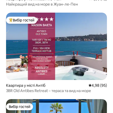
Найкращий вид на море в Жуан-ле-Пен
Вибір гостей
Топ вибір гостей
Квартира у місті Антіб
Середня оцінка
4,98 (95)
3BR Old Antibes Retreat – тераса та вид на море
Вибір гостей
Вибір гостей