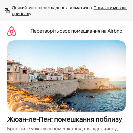
Перейти
Деякий вміст перекладено автоматично. 
Показати мовою 
до
оригіналу
вмісту
Перетворіть своє помешкання на Airbnb
Жюан-ле-Пен: помешкання поблизу
Бронюйте унікальні помешкання для відпочинку,