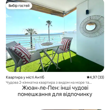
Вибір гостей
Вибір гостей
Квартира у місті Антіб
Середня оцінк
4,97 (33)
Чудова 2-кімнатна квартира з видом на море та
Жюан-ле-Пен: інші чудові
гаражом у Жуан-ле-Пен
помешкання для відпочинку