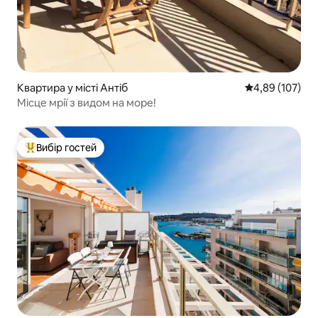
Квартира у місті Антіб
Середня оцінка
4,89 (107)
Місце мрії з видом на море!
Вибір гостей
Топ вибір гостей