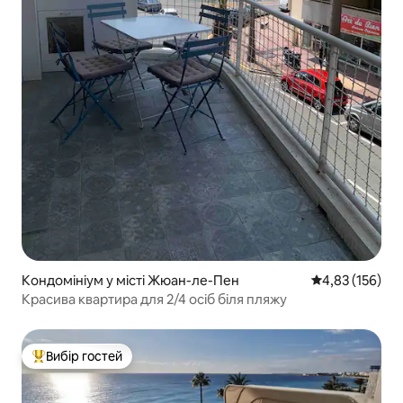
Кондомініум у місті Жюан-ле-Пен
Середня оцінка
4,83 (156)
Красива квартира для 2/4 осіб біля пляжу
Вибір гостей
Топ вибір гостей