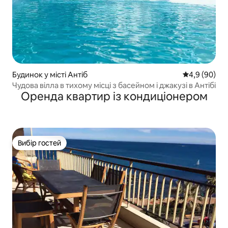
Будинок у місті Антіб
Середня оцін
4,9 (90)
Чудова вілла в тихому місці з басейном і джакузі в Антібі
Оренда квартир із кондиціонером
Вибір гостей
Вибір гостей