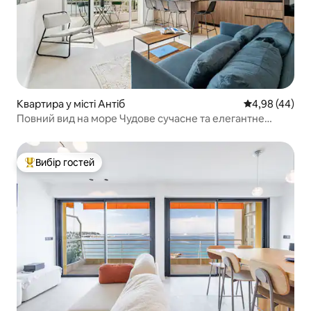
Квартира у місті Антіб
Середня оцінка
4,98 (44)
Повний вид на море Чудове сучасне та елегантне
помешкання
Вибір гостей
Топ вибір гостей