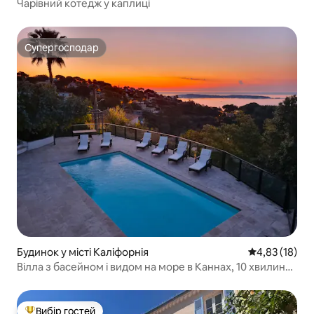
Чарівний котедж у каплиці
Супергосподар
Супергосподар
Будинок у місті Каліфорнія
Середня оцінк
4,83 (18)
Вілла з басейном і видом на море в Каннах, 10 хвилин
до пляжу
Вибір гостей