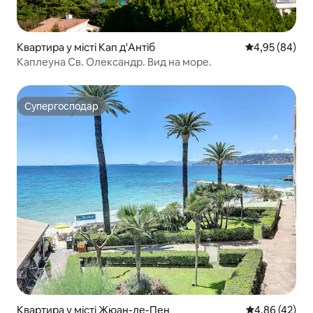
Квартира у місті Кап д'Антіб
Середня оцінка
4,95 (84)
Каплеуна Св. Олександр. Вид на море.
Супергосподар
Супергосподар
Квартира у місті Жюан-ле-Пен
Середня оцінк
4,86 (42)