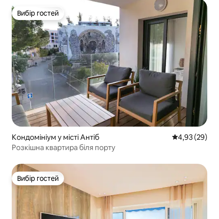
Вибір гостей
Вибір гостей
Кондомініум у місті Антіб
Середня оцінк
4,93 (29)
Розкішна квартира біля порту
Вибір гостей
Вибір гостей