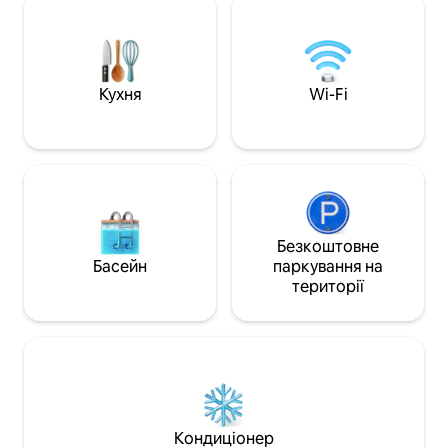
швидкість з 'єднання з Інтернетом та
від 'їздом на човн
спеціальний робочий простір
районом Пан' є. 
дозволяють ефективно працювати в
завгодно пішки. 
режимі телероботи. Морська сторона,
балконом з видом
офісна сторона або обидві сторони,
насолодитеся чу
Кухня
Wi-Fi
вирішувати вам !
Безкоштовне
Басейн
паркування на
території
Кондиціонер