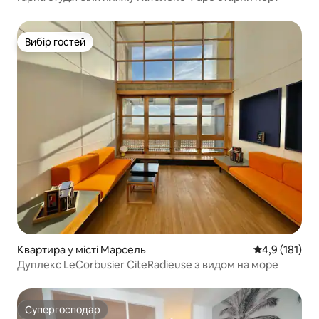
Вибір гостей
Вибір гостей
Квартира у місті Марсель
Середня оцінк
4,9 (181)
Дуплекс LeCorbusier CiteRadieuse з видом на море
Супергосподар
Супергосподар