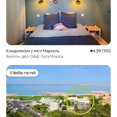
Кондомініум у місті Марсель
Середня оцінка:
4,99 (100)
Валлон-дез-Офф: Хата Моріса
Вибір гостей
Топ вибір гостей