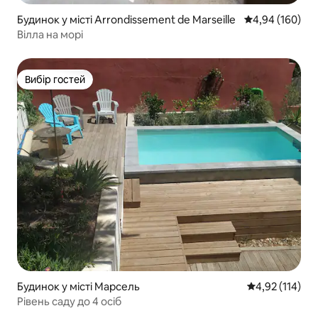
Будинок у місті Arrondissement de Marseille
Середня оцінка:
4,94 (160)
Вілла на морі
Вибір гостей
Вибір гостей
Будинок у місті Марсель
Середня оцінка
4,92 (114)
Рівень саду до 4 осіб