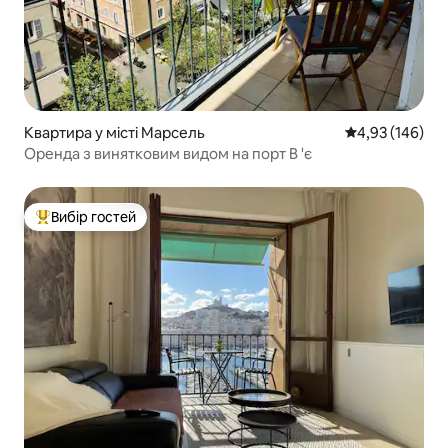
Квартира у місті Марсель
Середня оцінка
4,93 (146)
Оренда з винятковим видом на порт В 'є
Вибір гостей
Топ вибір гостей