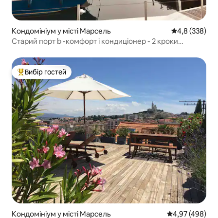
Кондомініум у місті Марсель
Середня оцінк
4,8 (338)
Старий порт b -комфорт і кондиціонер - 2 кроки
старого порту
Вибір гостей
Топ вибір гостей
Кондомініум у місті Марсель
Середня оцінка:
4,97 (498)