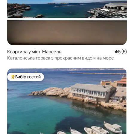
Квартира у місті Марсель
Середня о
5 (5)
Каталонська тераса з прекрасним видом на море
Вибір гостей
Топ вибір гостей