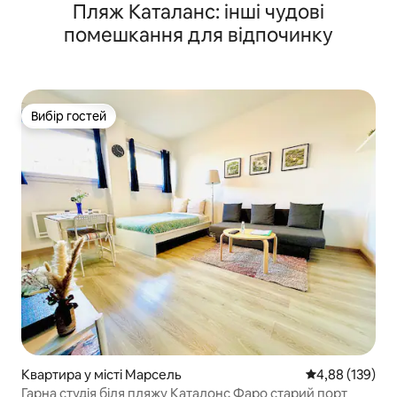
Пляж Каталанс: інші чудові
помешкання для відпочинку
Вибір гостей
Вибір гостей
Квартира у місті Марсель
Середня оцінка
4,88 (139)
Гарна студія біля пляжу Каталонс Фаро старий порт