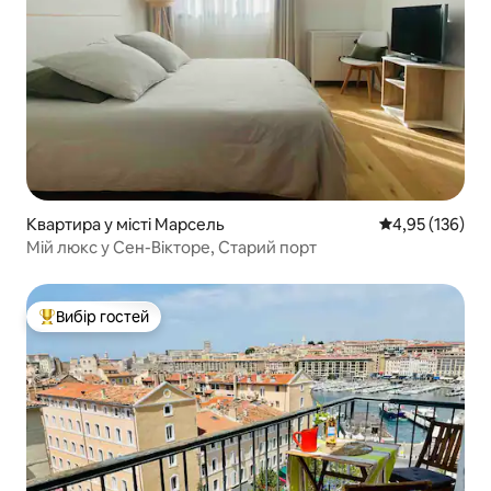
Квартира у місті Марсель
Середня оцінка
4,95 (136)
Мій люкс у Сен-Вікторе, Старий порт
Вибір гостей
Топ вибір гостей