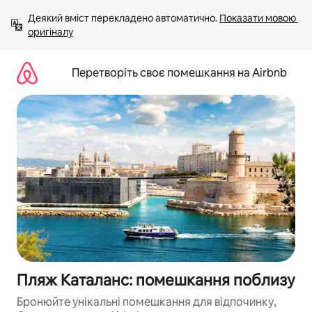
Перейти
Деякий вміст перекладено автоматично. 
Показати мовою 
до
оригіналу
вмісту
Перетворіть своє помешкання на Airbnb
Пляж Каталанс: помешкання поблизу
Бронюйте унікальні помешкання для відпочинку,