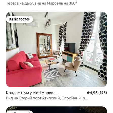
Тераса на даху, вид на Марсель на 360°
Вибір гостей
Вибір гостей
Кондомініум у місті Марсель
Середня оцінка:
4,96 (146)
Вид на Старий порт Атиповий, Спокійний і з
кондиціонером, T2 Шикарний