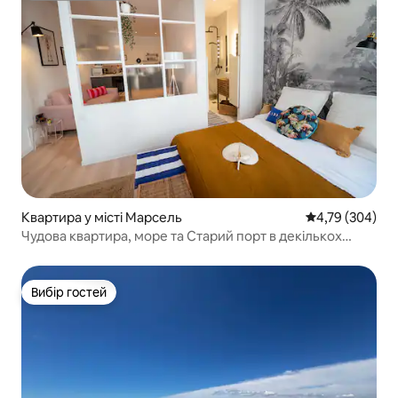
Квартира у місті Марсель
Середня оцінка:
4,79 (304)
Чудова квартира, море та Старий порт в декількох
хвилинах ходьби!
Вибір гостей
Вибір гостей