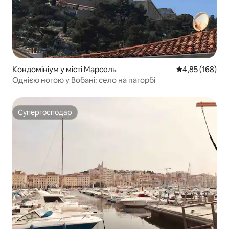
Кондомініум у місті Марсель
Середня оцінка
4,85 (168)
Однією ногою у Вобані: село на пагорбі
Супергосподар
Супергосподар