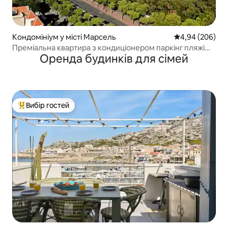
Кондомініум у місті Марсель
Середня оцінка:
4,94 (206)
Преміальна квартира з кондиціонером паркінг пляжі
Оренда будинків для сімей
стадіон велодром
Вибір гостей
Топ вибір гостей