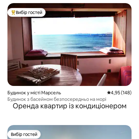
Вибір гостей
Топ вибір гостей
Будинок у місті Марсель
Середня оцінка
4,95 (148)
Будинок з басейном безпосередньо на морі
Оренда квартир із кондиціонером
Вибір гостей
Вибір гостей