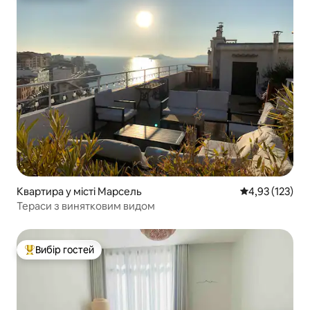
Квартира у місті Марсель
Середня оцінка
4,93 (123)
Тераси з винятковим видом
Вибір гостей
Топ вибір гостей