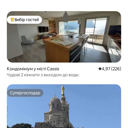
Вибір гостей
Топ вибір гостей
Кондомініум у місті Cassis
Середня оцінка:
4,97 (226)
Чудові 2 кімнати з виходом до води.
Супергосподар
Супергосподар