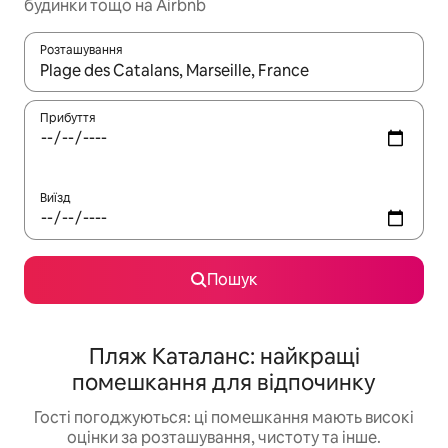
будинки тощо на Airbnb
Розташування
Отримавши результати пошуку, використовуйте для навігації с
Прибуття
Виїзд
Пошук
Пляж Каталанс: найкращі
помешкання для відпочинку
Гості погоджуються: ці помешкання мають високі
оцінки за розташування, чистоту та інше.