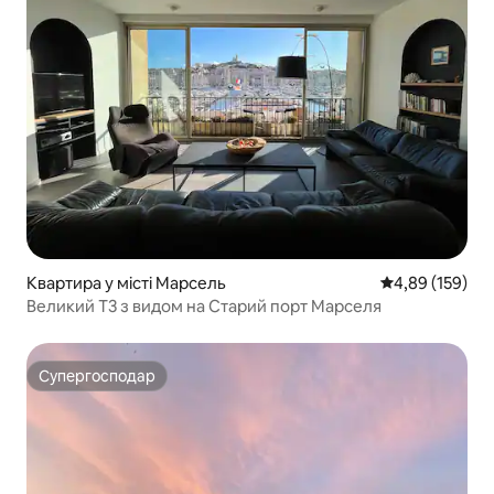
Квартира у місті Марсель
Середня оцінка
4,89 (159)
Великий T3 з видом на Старий порт Марселя
Супергосподар
Супергосподар