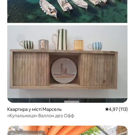
Квартира у місті Марсель
Середня оцінка
4,97 (113)
«Купальниця» Валлон дез Офф
Супергосподар