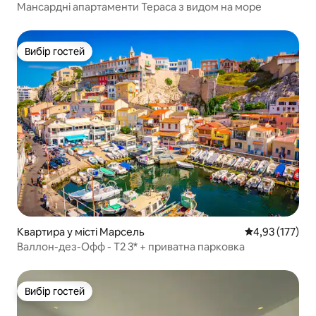
Мансардні апартаменти Тераса з видом на море
Вибір гостей
Вибір гостей
Квартира у місті Марсель
Середня оцінка
4,93 (177)
Валлон-дез-Офф - T2 3* + приватна парковка
Вибір гостей
Вибір гостей