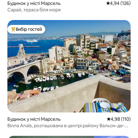
Будинок у місті Марсель
Середня оцінка
4,94 (126)
Сарай, тераса біля моря
Вибір гостей
Топ вибір гостей
Будинок у місті Марсель
Середня оцінка
4,98 (110)
Вілла Anaïs, розташована в центрі району Вальон-де-
Аффе