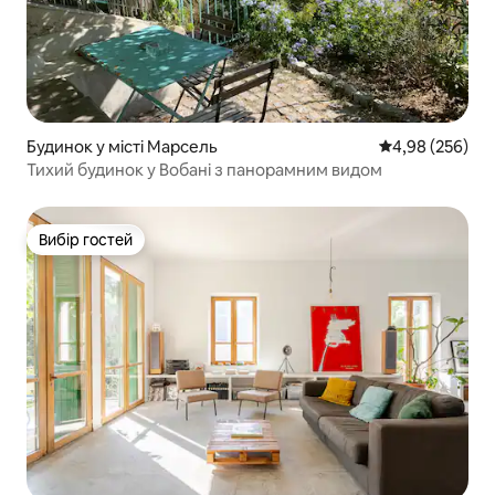
Будинок у місті Марсель
Середня оцінка:
4,98 (256)
Тихий будинок у Вобані з панорамним видом
Вибір гостей
Вибір гостей