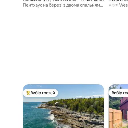
нд
нд
Пентхаус на березі з двома спальнями
⭐️✨⭐️ Wes
та терасою на даху
затишно,
Вибір гостей
Вибір го
Топ вибір гостей
Вибір го