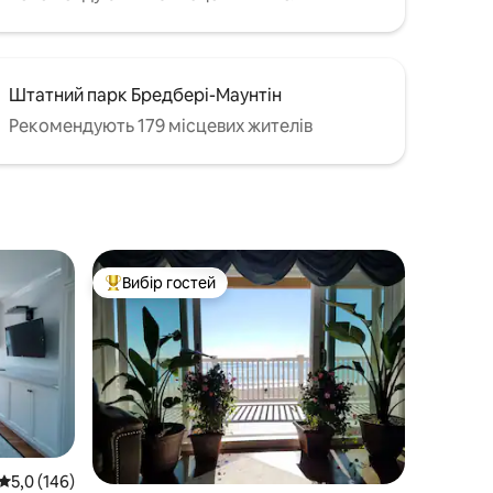
Штатний парк Бредбері-Маунтін
Рекомендують 179 місцевих жителів
Вибір гостей
Топ вибір гостей
Середня оцінка: 5,0 з 5, відгуки: 146
5,0 (146)