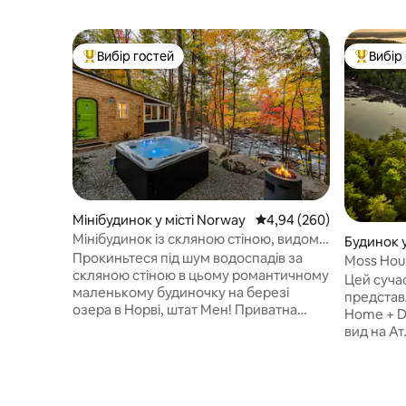
Вибір гостей
Вибір
Топ вибір гостей
Топ вибі
Мінібудинок у місті Norway
Середня оцінка: 4,94 з 
4,94 (260)
Мінібудинок із скляною стіною, видом
Будинок 
на водойму, гідромасажною ванною та
Прокиньтеся під шум водоспадів за
n
Moss Hous
каміном
скляною стіною в цьому романтичному
лісі
Цей суча
маленькому будиночку на березі
представ
озера в Норві, штат Мен! Приватна
Home + D
гідромасажна ванна з видом на річку,
вид на Ат
прозорий газовий камін, затишне
лінії та 
двоспальне ліжко (queen-size) на
підходить
підвищенні з видом на воду, душ на
на байда
відкритому повітрі, гамаки та прямий
тюленями