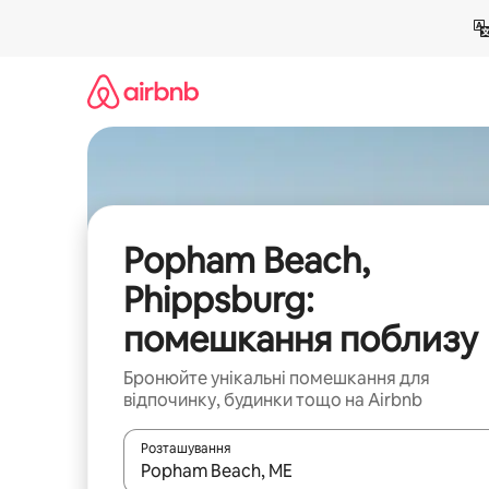
Перейти
до
вмісту
Popham Beach,
Phippsburg:
помешкання поблизу
Бронюйте унікальні помешкання для
відпочинку, будинки тощо на Airbnb
Розташування
Отримавши результати пошуку, використовуйте дл