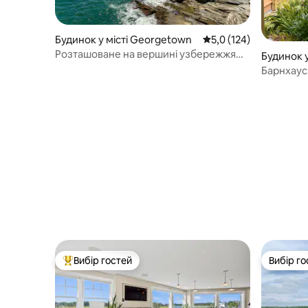
Будинок у місті Georgetown
Середня оцінка: 5,0 з 
5,0 (124)
Розташоване на вершині узбережжя
Будинок у
Атлантичного океану
ster
Барнхаус
Вибір гостей
Вибір го
Топ вибір гостей
Вибір го