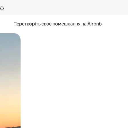
лу
Перетворіть своє помешкання на Airbnb
и дотику та гортання.