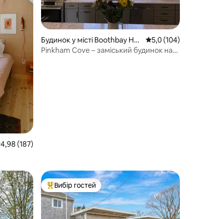
Будинок у місті Boothbay Har
Середня оцінка: 5,0 з 
5,0 (104)
bor
Pinkham Cove – заміський будинок на
березі
ередня оцінка: 4,98 з 5, відгуки: 187
4,98 (187)
Вибір гостей
Топ вибір гостей