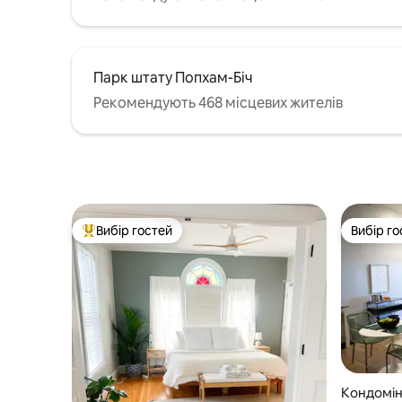
Парк штату Попхам-Біч
Рекомендують 468 місцевих жителів
Вибір гостей
Вибір го
Топ вибір гостей
Вибір го
Кондоміні