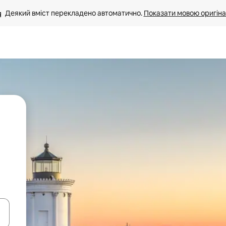
Деякий вміст перекладено автоматично. 
Показати мовою оригіна
я навігації сторінкою клавіші зі стрілками вгору та вниз або жест