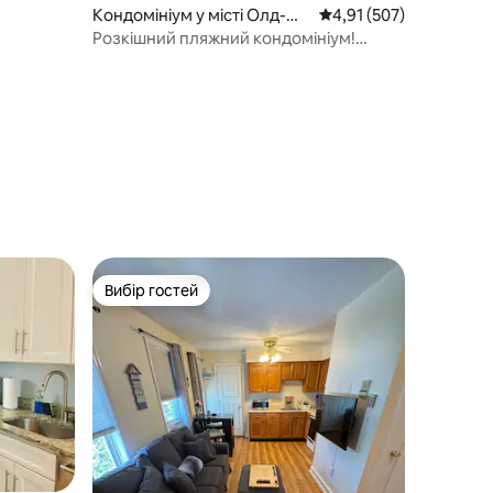
Кондомініум у місті Олд-Ор
Середня оцінка: 4,91 з 
4,91 (507)
чард-Біч
Розкішний пляжний кондомініум!
Найкраще розташування!
Вибір гостей
Вибір гостей