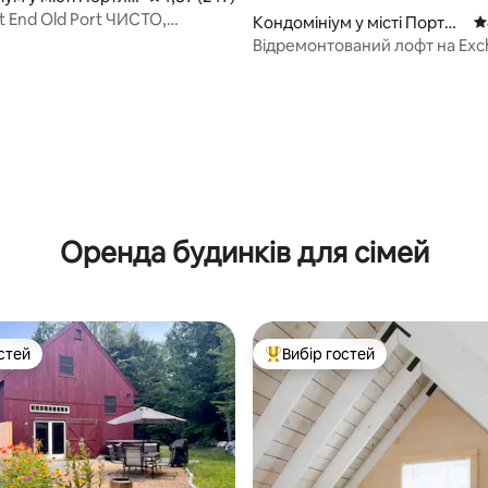
t End Old Port ЧИСТО,
Кондомініум у місті Портле
С
 зручно
нд
Відремонтований лофт на Exc
з безкоштовним паркування
Оренда будинків для сімей
стей
Вибір гостей
стей
Топ вибір гостей