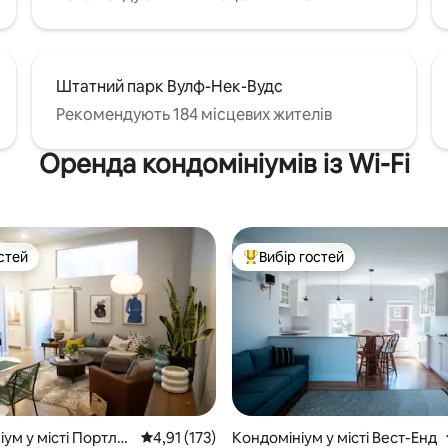
Штатний парк Вулф-Нек-Вудс
Рекомендують 184 місцевих жителів
Оренда кондомініумів із Wi-Fi
стей
Вибір гостей
стей
Топ вибір гостей
ум у місті Портле
Середня оцінка: 4,91 з 5, відгуки: 173
4,91 (173)
Кондомініум у місті Вест-Енд