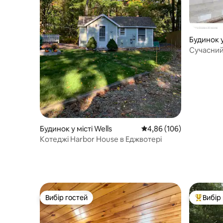
Будинок у
Сучасний
прямо на
Будинок у місті Wells
Середня оцінка: 4,86 з 
4,86 (106)
Котеджі Harbor House в Еджвотері
Вибір гостей
Вибір
Вибір гостей
Топ вибі