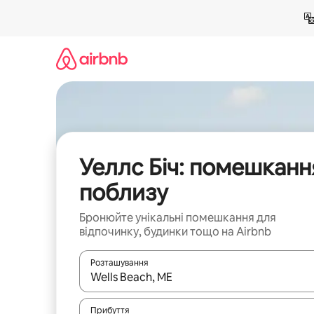
Перейти
до
вмісту
Уеллс Біч: помешканн
поблизу
Бронюйте унікальні помешкання для
відпочинку, будинки тощо на Airbnb
Розташування
Отримавши результати пошуку, використовуйте дл
Прибуття