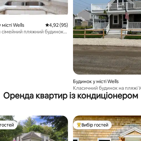
 місті Wells
Середня оцінка: 4,92 з 5, відгуки: 95
4,92 (95)
 сімейний пляжний будинок
 пляжі Веллс!
5, відгуки: 106
Будинок у місті Wells
Класичний будинок на пляжі 
Оренда квартир із кондиціонером
 гостей
Вибір гостей
р гостей
Топ вибір гостей