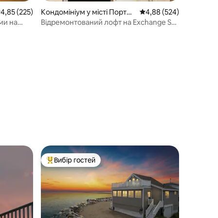
ередня оцінка: 4,85 з 5, відгуки: 225
4,85 (225)
Кондомініум у місті Портле
Середня оцінка: 4,88 з 
4,88 (524)
нд
ми на
Відремонтований лофт на Exchange St.
з безкоштовним паркуванням
Вибір гостей
Топ вибір гостей