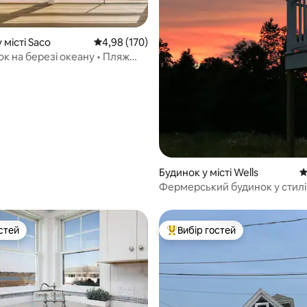
5, відгуки: 369
 місті Saco
Середня оцінка: 4,98 з 5, відгуки: 170
4,98 (170)
ок на березі океану • Пляж
4 місць
Будинок у місті Wells
С
Фермерський будинок у стилі
біля полів
стей
Вибір гостей
стей
Топ вибір гостей