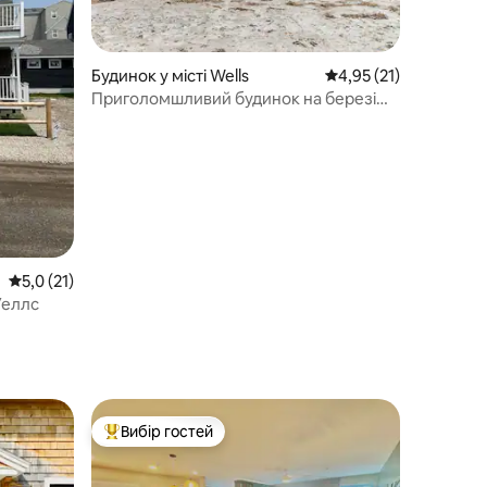
Будинок у місті Wells
Середня оцінка: 4,95 
4,95 (21)
Приголомшливий будинок на березі
моря: *ВІДКРИТО 01.09–08.09
Середня оцінка: 5,0 з 5, відгуки: 21
5,0 (21)
Уеллс
Вибір гостей
Топ вибір гостей