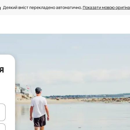
Деякий вміст перекладено автоматично. 
Показати мовою оригіна
я
я навігації сторінкою клавіші зі стрілками вгору та вниз або жест