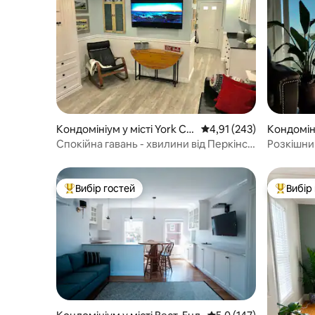
Кондомініум у місті York Co
Середня оцінка: 4,91 з 
4,91 (243)
Кондомін
unty
чард-Біч
Спокійна гавань - хвилини від Перкінс-
Розкішни
Коув
Найкраще
Вибір гостей
Вибір
Топ вибір гостей
Топ вибі