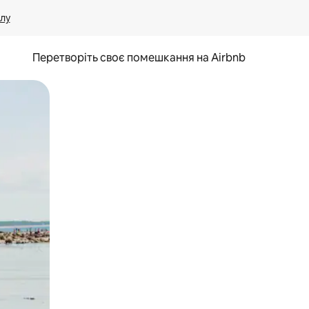
лу
Перетворіть своє помешкання на Airbnb
и дотику та гортання.