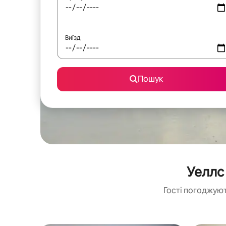
Виїзд
Пошук
Уеллс
Гості погоджуют