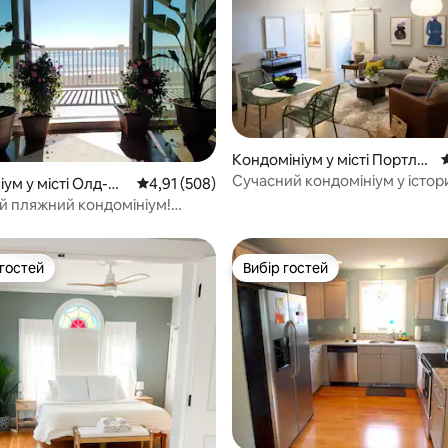
Кондомініум у місті Портле
С
нд
Сучасний кондомініум у істо
5, відгуки: 243
іум у місті Олд-Ор
Середня оцінка: 4,91 з 5, відгуки: 508
4,91 (508)
районі Старого порту Портле
й пляжний кондомініум!
 розташування!
 гостей
Вибір гостей
р гостей
Вибір гостей