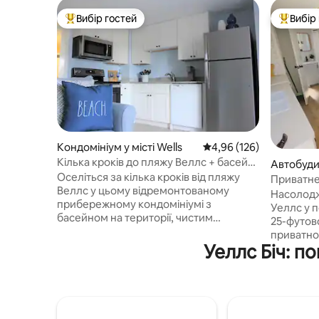
Вибір гостей
Вибір
Топ вибір гостей
Топ вибі
Кондомініум у місті Wells
Середня оцінка: 4,96 з 
4,96 (126)
Кілька кроків до пляжу Веллс + басейн |
Автобудин
Відпочинок на узбережжі
Оселіться за кілька кроків від пляжу
Приватне
Веллс у цьому відремонтованому
помешкан
Насолодж
прибережному кондомініумі з
Уеллс у 
басейном на території, чистим
25-футов
сучасним інтер'єром і чудовим
приватно
розташуванням поруч з Атлантик-
Уеллс Біч: п
милі від п
авеню, куди можна дійти пішки.
доступнос
Пройдіть до піску за кілька хвилин,
Розташов
насолодіться океанським повітрям на
ділянці, 
терасі, відпочиньте біля басейну та
відкритом
відвідайте сусідні магазини, ресторани,
вогнища 