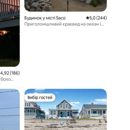
Будинок у місті Saco
Середня оцінка: 5,0 з 
5,0 (244)
Приголомшливий краєвид на океан і
приватна тераса☀️🏖
ередня оцінка: 4,92 з 5, відгуки: 186
4,92 (186)
 бохо
Вибір гостей
Вибір гостей