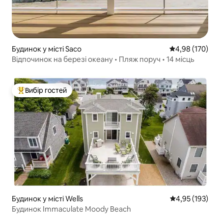
Будинок у місті Saco
Середня оцінка
4,98 (170)
Відпочинок на березі океану • Пляж поруч • 14 місць
Вибір гостей
Топ вибір гостей
Будинок у місті Wells
Середня оцінка
4,95 (193)
Будинок Immaculate Moody Beach