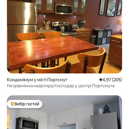
Кондомініум у місті Портсмут
Середня оцінка:
4,97 (205)
Незрівнянна квартира/господар у центрі Портсмута
Вибір гостей
Топ вибір гостей