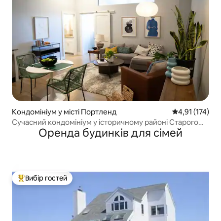
Кондомініум у місті Портленд
Середня оцінка
4,91 (174)
Сучасний кондомініум у історичному районі Старого
Оренда будинків для сімей
порту Портленда
Вибір гостей
Топ вибір гостей