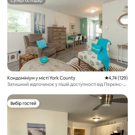
Супергосподар
Супергосподар
Кондомініум у місті York County
Середня оцінка
4,74 (129)
Затишний відпочинок у пішій доступності від Перкінс-
Коув
Вибір гостей
Вибір гостей