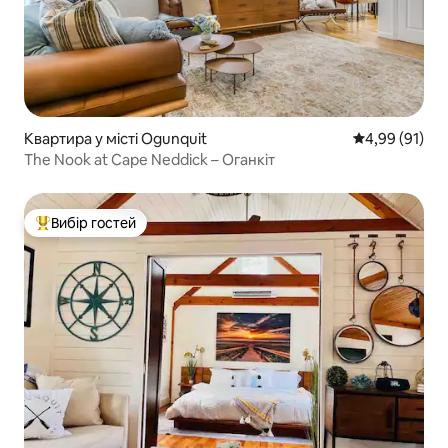
Квартира у місті Ogunquit
Середня оцінк
4,99 (91)
The Nook at Cape Neddick – Оганкіт
Вибір гостей
Топ вибір гостей