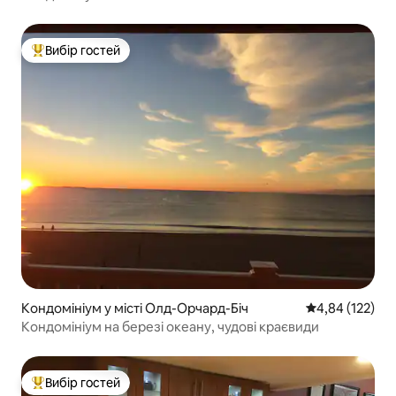
Вибір гостей
Топ вибір гостей
Кондомініум у місті Олд-Орчард-Біч
Середня оцінка
4,84 (122)
Кондомініум на березі океану, чудові краєвиди
Вибір гостей
Топ вибір гостей