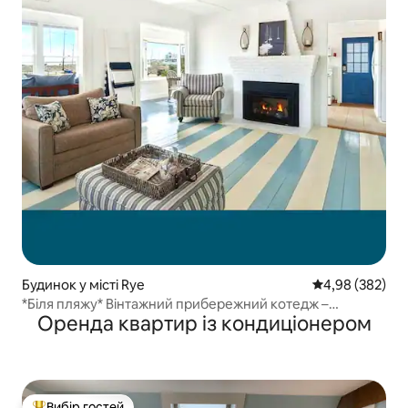
Будинок у місті Rye
Середня оцінка:
4,98 (382)
*Біля пляжу* Вінтажний прибережний котедж –
Оренда квартир із кондиціонером
відпочинок
Вибір гостей