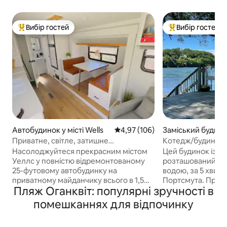
Вибір гостей
Вибір гостей
Топ вибір гостей
Топ вибір гостей
Автобудинок у місті Wells
Середня оцінка: 4,97 з 5, відгук
4,97 (106)
Заміський будинок
Eliot
Приватне, світле, затишне
Котедж/будинок-
помешкання неподалік від пляжів
русалка»
Насолоджуйтеся прекрасним містом
Цей будинок із 2
Уеллс у повністю відремонтованому
розташований в кі
25-футовому автобудинку на
водою, за 5 хвили
приватному майданчику всього в 1,5
Портсмута. Провед
Пляж Оганквіт: популярні зручності в
милі від пляжу Огункіт і в пішій
смажте на грилі 
доступності від зупинки тролейбуса.
власним автенти
помешканнях для відпочинку
Розташоване на затишній,
штату Мен, купан
огородженій ділянці, це місце
полюючи на бере