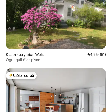
Квартира у місті Wells
Середня оцінка
4,95 (151)
Ogunquit біля річки
Вибір гостей
Топ вибір гостей