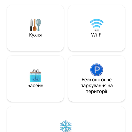
дозволяє відпочити на відкритому
Кіттері або цент
повітрі на терасі, біля вогнища
знаходяться всьог
(БЕЗКОШТОВНІ дрова) та на великій
ходьби. Насолод
галявині. Тут є ліжко розміру Queen
нещодавно відр
size, крісло для відпочинку та
помешканням з в
розкладний обідній стіл для більшої
кожної кімнати та вікна, в
кількості гостей або дітей! Для
обладнані конди
Кухня
Wi-Fi
комфорту є кондиціонер і опалення.
безкоштовним Wi-
Цей чарівний фургон був продумано
телевізорами. П
модернізований з урахуванням усіх
кухня має дивови
домашніх зручностей!
Безкоштовне
Басейн
паркування на
території