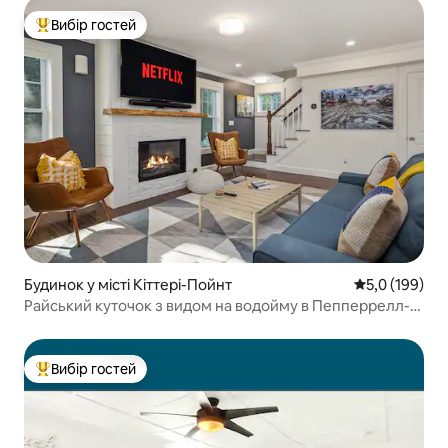
Вибір гостей
Топ вибір гостей
Будинок у місті Кіттері-Пойнт
Середня оцінк
5,0 (199)
Райський куточок з видом на водойму в Пепперрелл-
Коув
Вибір гостей
Топ вибір гостей