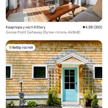
Квартира у місті Kittery
Середня оцінка:
4,98 (300)
Goose Point Getaway (бутик-готель AirBnB)
Вибір гостей
Топ вибір гостей