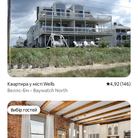
Квартира у місті Wells
Середня оцінка
4,92 (146)
Веллс-Біч – Baywatch North
Вибір гостей
Вибір гостей