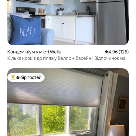
Кондомініум у місті Wells
Середня оцінка
4,96 (126)
Кілька кроків до пляжу Веллс + басейн | Відпочинок на
узбережжі
Вибір гостей
Топ вибір гостей