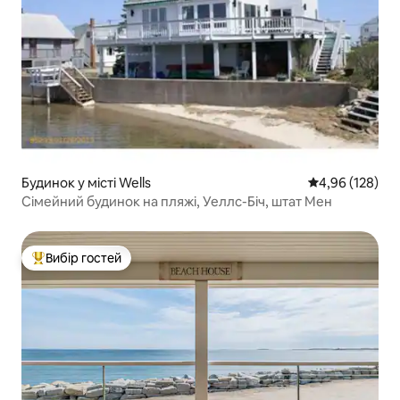
Будинок у місті Wells
Середня оцінка
4,96 (128)
Сімейний будинок на пляжі, Уеллс-Біч, штат Мен
Вибір гостей
Топ вибір гостей