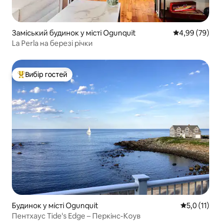
Заміський будинок у місті Ogunquit
Середня оцінка
4,99 (79)
La Perla на березі річки
Вибір гостей
Топ вибір гостей
Будинок у місті Ogunquit
Середня оцін
5,0 (11)
Пентхаус Tide's Edge – Перкінс-Коув