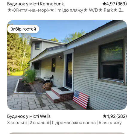
Будинок у місті Kennebunk
Середня оцінка:
4,97 (369)
★«Життя~на~морі»★ I mi до пляжу★ W/D★ Park★ 2
повноцінні ванни
Вибір гостей
Вибір гостей
Будинок у місті Wells
Середня оцінка:
4,92 (282)
3 спальні | 2 спальні | Гідромасажна ванна | Біля пляжу