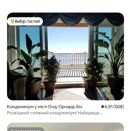
Вибір гостей
Топ вибір гостей
Кондомініум у місті Олд-Орчард-Біч
Середня оцінка
4,91 (508)
Розкішний пляжний кондомініум! Найкраще
розташування!