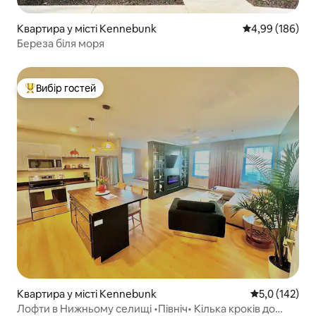
Квартира у місті Kennebunk
Середня оцінка:
4,99 (186)
Береза біля моря
Вибір гостей
Топ вибір гостей
Квартира у місті Kennebunk
Середня оцінк
5,0 (142)
Лофти в Нижньому селищі •Північ• Кілька кроків до