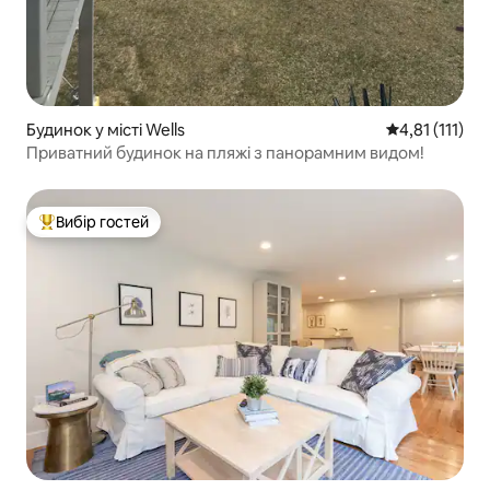
Будинок у місті Wells
Середня оцінка
4,81 (111)
Приватний будинок на пляжі з панорамним видом!
Вибір гостей
Топ вибір гостей