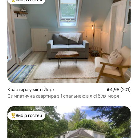
Топ вибір гостей
Квартира у місті Йорк
Середня оцінка
4,98 (201)
Симпатична квартира з 1 спальнею в лісі біля моря
Вибір гостей
Топ вибір гостей