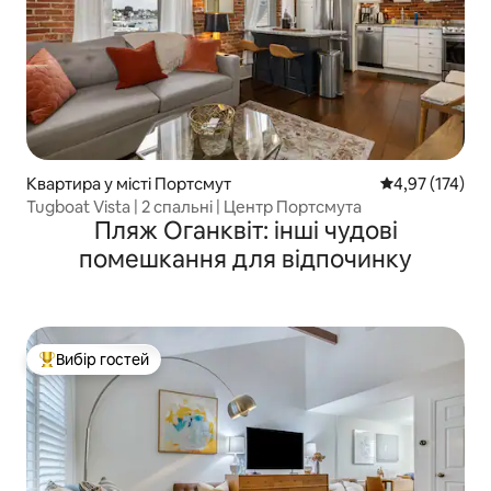
Квартира у місті Портсмут
Середня оцінка
4,97 (174)
Tugboat Vista | 2 спальні | Центр Портсмута
Пляж Оганквіт: інші чудові
помешкання для відпочинку
Вибір гостей
Топ вибір гостей