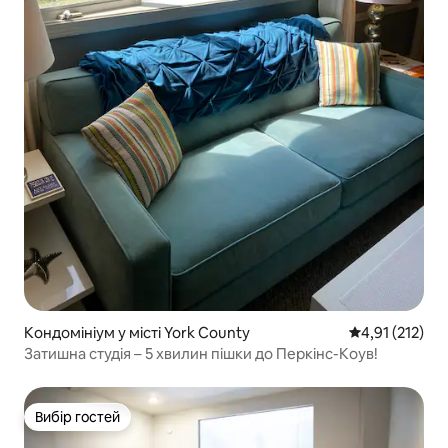
Кондомініум у місті York County
Середня оцінка
4,91 (212)
Затишна студія – 5 хвилин пішки до Перкінс-Коув!
Вибір гостей
Вибір гостей