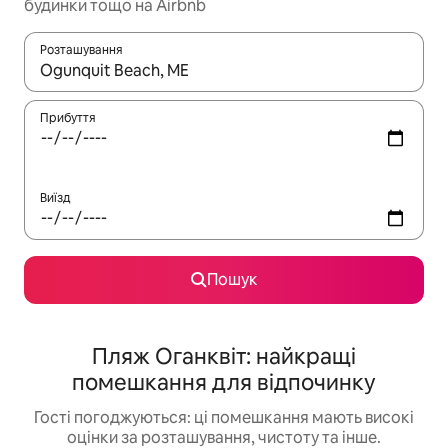
будинки тощо на Airbnb
Розташування
Отримавши результати пошуку, використовуйте для навігації с
Прибуття
Виїзд
Пошук
Пляж Оганквіт: найкращі
помешкання для відпочинку
Гості погоджуються: ці помешкання мають високі
оцінки за розташування, чистоту та інше.