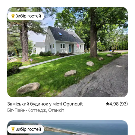
Вибір гостей
Топ вибір гостей
Заміський будинок у місті Ogunquit
Середня оцінка
4,98 (93)
Біг-Пайн-Коттедж, Оганкіт
Вибір гостей
Топ вибір гостей