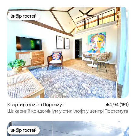
Док-сквер
Вибір гостей
Вибір гостей
Квартира у місті Портсмут
Середня оцінка
4,94 (151)
Шикарний кондомініум у стилі лофт у центрі Портсмута
Вибір гостей
Вибір гостей