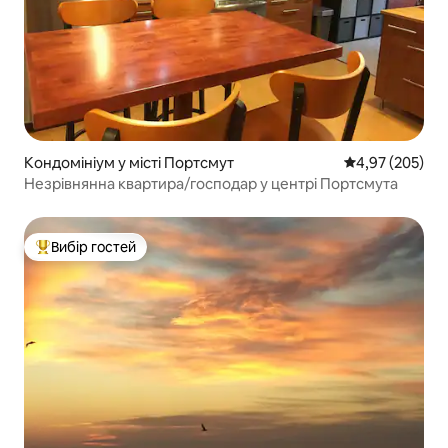
Кондомініум у місті Портсмут
Середня оцінка:
4,97 (205)
Незрівнянна квартира/господар у центрі Портсмута
Вибір гостей
Топ вибір гостей