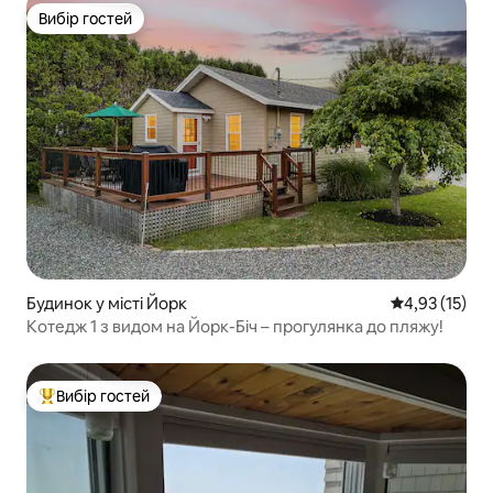
Вибір гостей
Вибір гостей
Будинок у місті Йорк
Середня оцінк
4,93 (15)
Котедж 1 з видом на Йорк-Біч – прогулянка до пляжу!
Вибір гостей
Топ вибір гостей