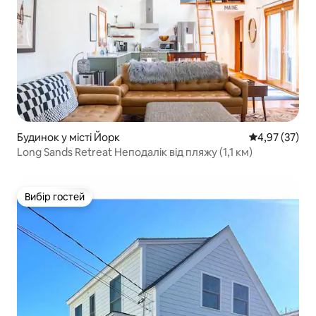
Будинок у місті Йорк
Середня оцінк
4,97 (37)
Long Sands Retreat Неподалік від пляжу (1,1 км)
Вибір гостей
Вибір гостей