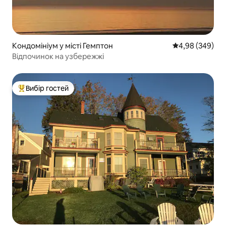
Кондомініум у місті Гемптон
Середня оцінка:
4,98 (349)
Відпочинок на узбережжі
Вибір гостей
Топ вибір гостей