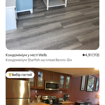
Кондомініум у місті Wells
Середня оцінка
4,91 (113)
Кондомініум Starfish на пляжі Веллс-Біч
Вибір гостей
Топ вибір гостей