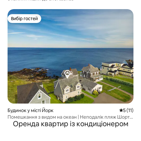
Вибір гостей
Вибір гостей
Будинок у місті Йорк
Середня оц
5 (11)
Помешкання з видом на океан | Неподалік пляж Шорт-
Оренда квартир із кондиціонером
Сендс