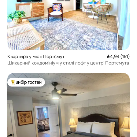
Квартира у місті Портсмут
Середня оцінка
4,94 (151)
Шикарний кондомініум у стилі лофт у центрі Портсмута
Вибір гостей
Топ вибір гостей