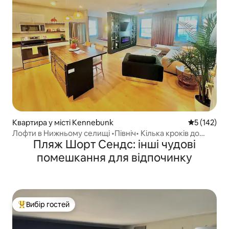
Квартира у місті Kennebunk
Середня оці
5 (142)
Лофти в Нижньому селищі •Північ• Кілька кроків до
Пляж Шорт Сендс: інші чудові
Док-сквер
помешкання для відпочинку
Вибір гостей
Топ вибір гостей