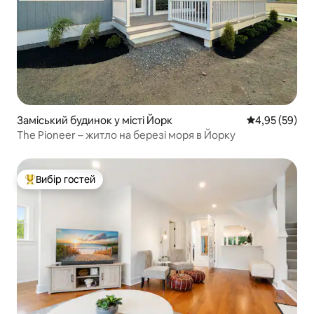
Заміський будинок у місті Йорк
Середня оцінк
4,95 (59)
The Pioneer – житло на березі моря в Йорку
Вибір гостей
Топ вибір гостей