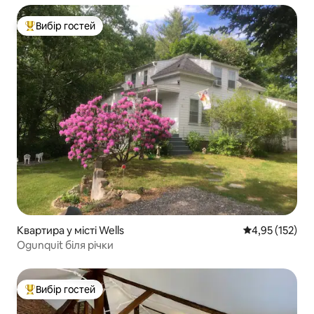
Вибір гостей
Топ вибір гостей
Квартира у місті Wells
Середня оцінка
4,95 (152)
Ogunquit біля річки
Вибір гостей
Топ вибір гостей