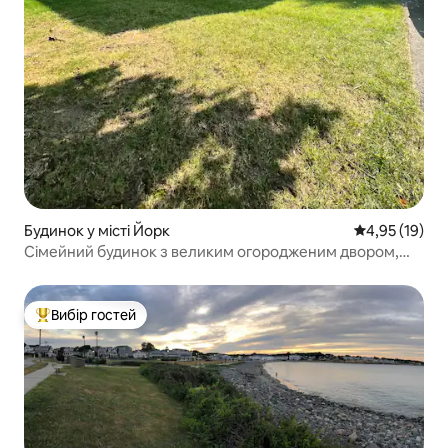
Будинок у місті Йорк
Середня оцінк
4,95 (19)
Сімейний будинок з великим огородженим двором,
можна з тваринами!
Вибір гостей
Топ вибір гостей