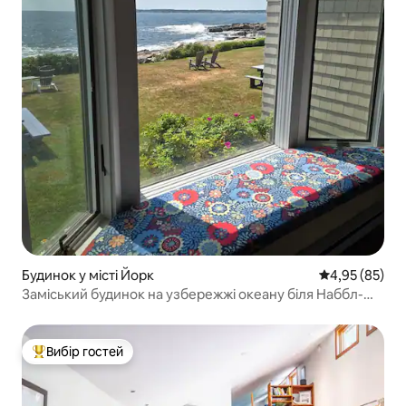
Будинок у місті Йорк
Середня оцінк
4,95 (85)
Заміський будинок на узбережжі океану біля Наббл-
Лайт
Вибір гостей
Топ вибір гостей