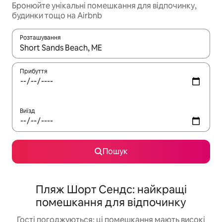
Бронюйте унікальні помешкання для відпочинку,
будинки тощо на Airbnb
Розташування
Отримавши результати пошуку, використовуйте для навігації с
Прибуття
Виїзд
Пошук
Пляж Шорт Сендс: найкращі
помешкання для відпочинку
Гості погоджуються: ці помешкання мають високі