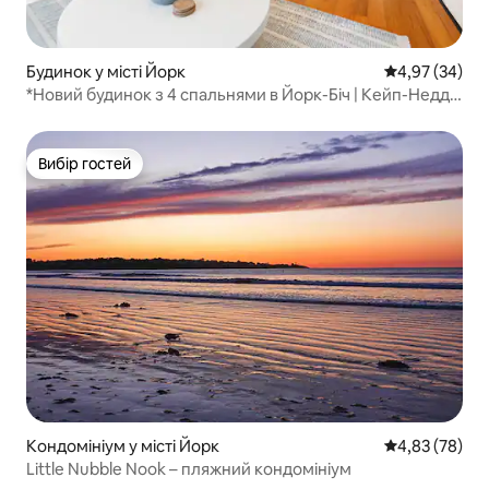
Будинок у місті Йорк
Середня оцінк
4,97 (34)
*Новий будинок з 4 спальнями в Йорк-Біч | Кейп-Неддік
+ Оганквіт
Вибір гостей
Вибір гостей
Кондомініум у місті Йорк
Середня оцінк
4,83 (78)
Little Nubble Nook – пляжний кондомініум