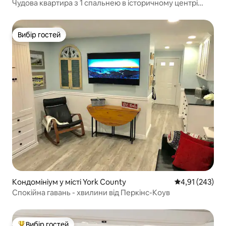
Чудова квартира з 1 спальнею в історичному центрі
Портсмута
Вибір гостей
Вибір гостей
Кондомініум у місті York County
Середня оцінка
4,91 (243)
Спокійна гавань - хвилини від Перкінс-Коув
Вибір гостей