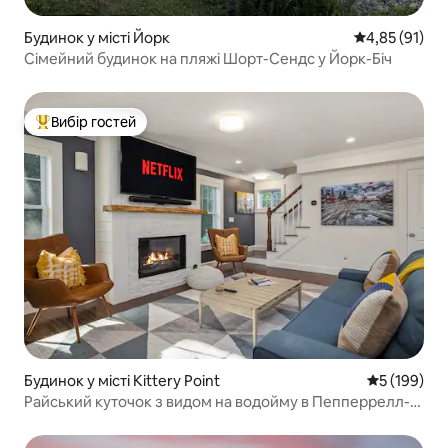
Будинок у місті Йорк
Середня оцінк
4,85 (91)
Сімейний будинок на пляжі Шорт-Сендс у Йорк-Біч
Вибір гостей
Топ вибір гостей
Будинок у місті Kittery Point
Середня оці
5 (199)
Райський куточок з видом на водойму в Пепперрелл-
Коув