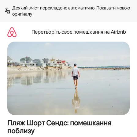
Перейти
Деякий вміст перекладено автоматично. 
Показати мовою 
до
оригіналу
вмісту
Перетворіть своє помешкання на Airbnb
Пляж Шорт Сендс: помешкання
поблизу