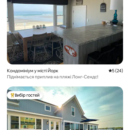
Кондомініум у місті Йорк
Середня оц
5 (24)
Піднімається приплив на пляжі Лонг-Сендс!
Вибір гостей
Топ вибір гостей