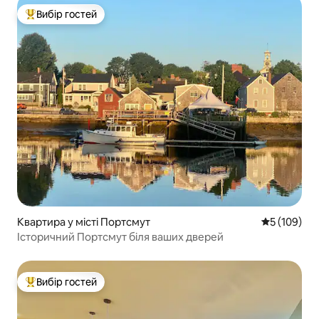
Вибір гостей
Топ вибір гостей
Квартира у місті Портсмут
Середня оці
5 (109)
Історичний Портсмут біля ваших дверей
Вибір гостей
Топ вибір гостей