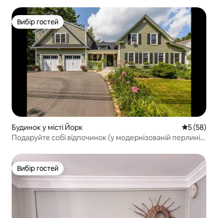
Вибір гостей
Вибір гостей
Будинок у місті Йорк
Середня оц
5 (58)
Подаруйте собі відпочинок (у модернізованій перлині
Йорк-Біч)
Вибір гостей
Вибір гостей