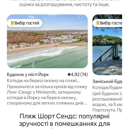
оцінки за розташування, чистоту та інше.
Вибір гостей
Вибір гостей
Топ вибір гостей
Топ вибір гостей
Будинок у місті Йорк
Середня оцінка: 4,92 з 5, відгу
4,92 (74)
Котедж на березі океану на пляжі
Заміський будинок
Лонг-Сендс – 4 місця для ночівлі
Прокиньтеся за кілька кроків від пляжу
Eliot
Котедж/будинок-
Лонг-Сендс у Minisands, затишному
русалка»
Цей будинок із 2
котеджі в Йорку на березі океану,
розташований в кі
створеному для легких пляжних днів і
водою, за 5 хвили
незабутніх відпочинків. Місця для
Портсмута. Провед
4 осіб: спальня з ліжком «queen size»
Пляж Шорт Сендс: популярні
смажте на грилі 
та розкладний диван. Насолоджуйтеся
власним автенти
зручності в помешканнях для
краєвидами на океан з передньої
штату Мен, купан