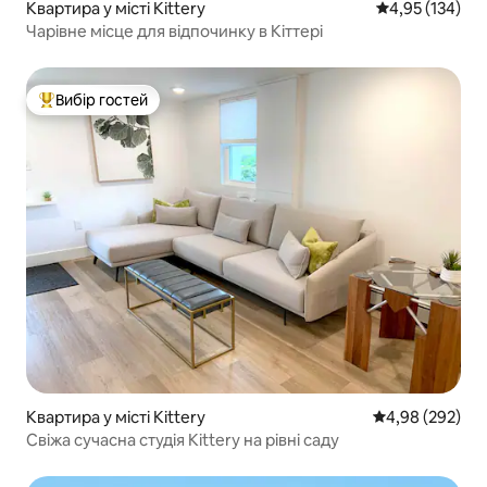
Квартира у місті Kittery
Середня оцінка
4,95 (134)
Чарівне місце для відпочинку в Кіттері
Вибір гостей
Топ вибір гостей
Квартира у місті Kittery
Середня оцінка:
4,98 (292)
Свіжа сучасна студія Kittery на рівні саду