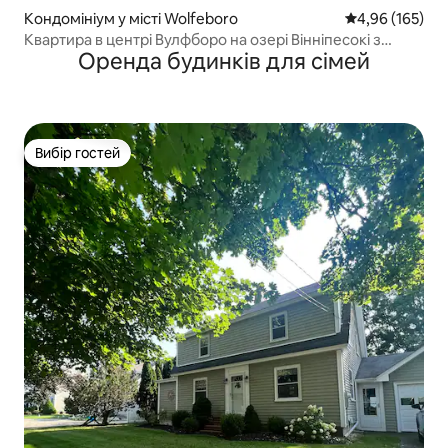
Кондомініум у місті Wolfeboro
Середня оцінка
4,96 (165)
Квартира в центрі Вулфборо на озері Вінніпесокі з
Оренда будинків для сімей
причалом!
Вибір гостей
Вибір гостей