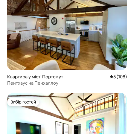
Квартира у місті Портсмут
Середня оці
5 (108)
Пентхаус на Пенхаллоу
Вибір гостей
Вибір гостей