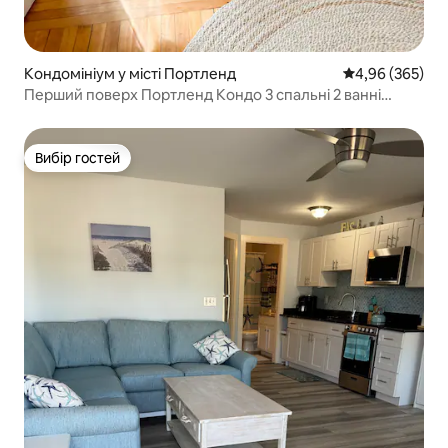
Кондомініум у місті Портленд
Середня оцінка:
4,96 (365)
Перший поверх Портленд Кондо 3 спальні 2 ванні
кімнати + парковка
Вибір гостей
Вибір гостей