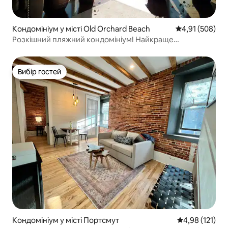
Кондомініум у місті Old Orchard Beach
Середня оцінка
4,91 (508)
Розкішний пляжний кондомініум! Найкраще
розташування!
Вибір гостей
Вибір гостей
Кондомініум у місті Портсмут
Середня оцінка
4,98 (121)