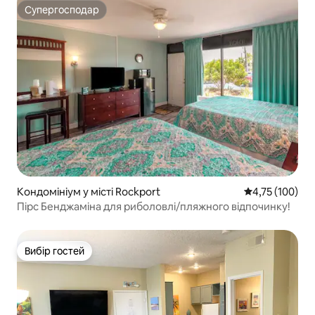
Супергосподар
Супергосподар
Кондомініум у місті Rockport
Середня оцінка
4,75 (100)
Пірс Бенджаміна для риболовлі/пляжного відпочинку!
Вибір гостей
Вибір гостей