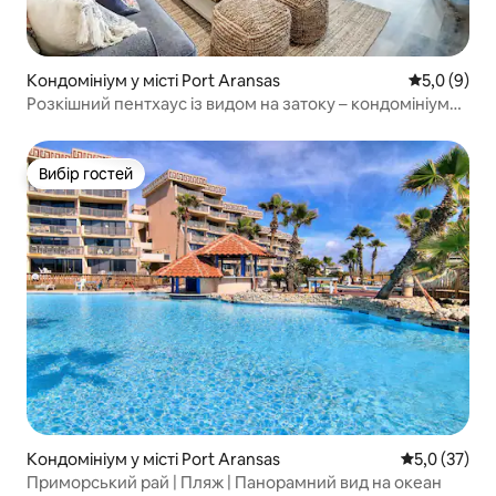
Кондомініум у місті Port Aransas
Середня оці
5,0 (9)
Розкішний пентхаус із видом на затоку – кондомініум
на верхньому поверсі з 3 спальнями
Вибір гостей
Вибір гостей
Кондомініум у місті Port Aransas
Середня оцін
5,0 (37)
Приморський рай | Пляж | Панорамний вид на океан