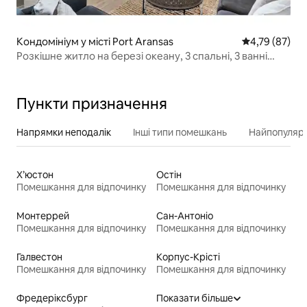
Кондомініум у місті Port Aransas
Середня оцінк
4,79 (87)
Розкішне житло на березі океану, 3 спальні, 3 ванні
кімнати!
Пункти призначення
Напрямки неподалік
Інші типи помешкань
Найпопулярн
Х’юстон
Остін
Помешкання для відпочинку
Помешкання для відпочинку
Монтеррей
Сан-Антоніо
Помешкання для відпочинку
Помешкання для відпочинку
Галвестон
Корпус-Крісті
Помешкання для відпочинку
Помешкання для відпочинку
Фредеріксбург
Показати більше