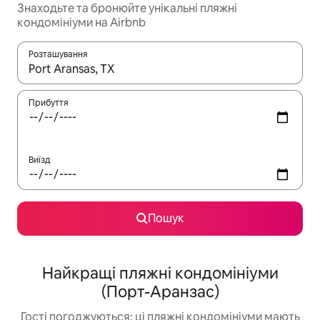
Знаходьте та бронюйте унікальні пляжні
кондомініуми на Airbnb
Розташування
Отримавши результати пошуку, використовуйте для навігації с
Прибуття
Виїзд
Пошук
Найкращі пляжні кондомініуми
(Порт-Аранзас)
Гості погоджуються: ці пляжні кондомініуми мають