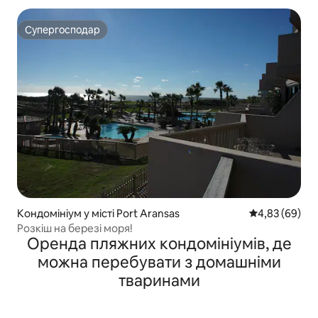
Супергосподар
Супергосподар
Кондомініум у місті Port Aransas
Середня оцінка
4,83 (69)
Розкіш на березі моря!
Оренда пляжних кондомініумів, де
можна перебувати з домашніми
тваринами