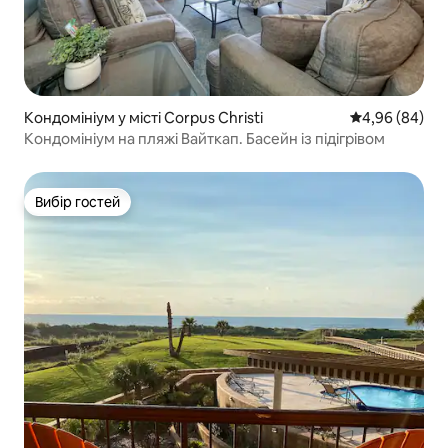
Кондомініум у місті Corpus Christi
Середня оцінка
4,96 (84)
Кондомініум на пляжі Вайткап. Басейн із підігрівом
Вибір гостей
Вибір гостей