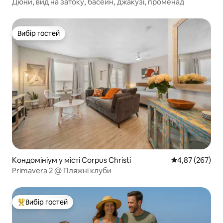
Дюни, вид на затоку, басейн, джакузі, променад
Вибір гостей
Вибір гостей
Кондомініум у місті Corpus Christi
Середня оцінка:
4,87 (267)
Primavera 2 @ Пляжні клуби
Вибір гостей
Топ вибір гостей