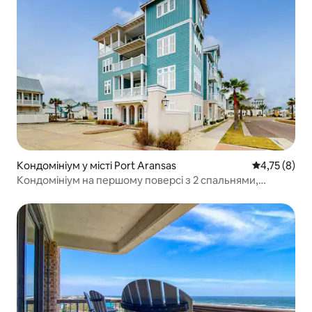
Кондомініум у місті Port Aransas
Середня оцін
4,75 (8)
Кондомініум на першому поверсі з 2 спальнями,
басейном та гольфом