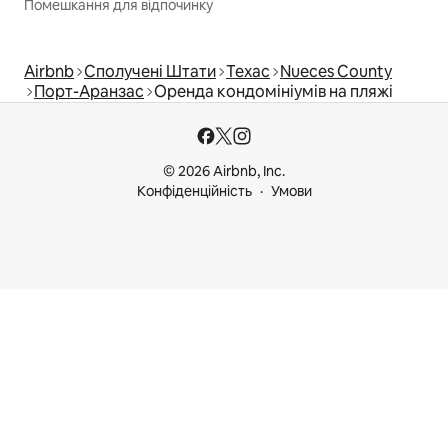
Помешкання для відпочинку
Airbnb
Сполучені Штати
Техас
Nueces County
Порт-Аранзас
Оренда кондомініумів на пляжі
© 2026 Airbnb, Inc.
Конфіденційність
Умови