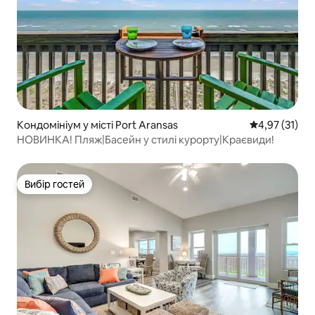
Кондомініум у місті Port Aransas
Середня оцінк
4,97 (31)
НОВИНКА! Пляж|Басейн у стилі курорту|Краєвиди!
Вибір гостей
Вибір гостей