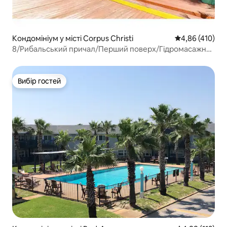
Кондомініум у місті Corpus Christi
Середня оцінка
4,86 (410)
8/Рибальський причал/Перший поверх/Гідромасажна
ванна/Пляж/Ліжко king-size
Вибір гостей
Вибір гостей