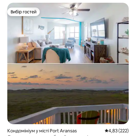
Вибір гостей
Вибір гостей
Кондомініум у місті Port Aransas
Середня оцінка
4,83 (222)