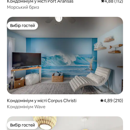
Кондомініум у місті Port Aransas
Середня оцінка
4,88 (112)
Морський бриз
Вибір гостей
Вибір гостей
Кондомініум у місті Corpus Christi
Середня оцінка
4,89 (210)
Кондомініум Wave
Вибір гостей
Вибір гостей