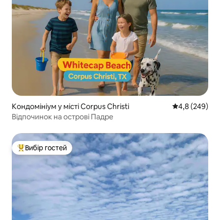
Кондомініум у місті Corpus Christi
Середня оцінка
4,8 (249)
Відпочинок на острові Падре
Вибір гостей
Топ вибір гостей