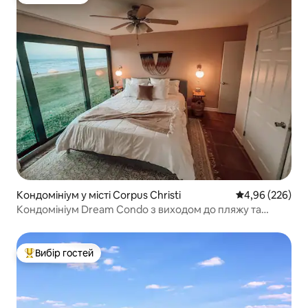
Вибір гостей
Кондомініум у місті Corpus Christi
Середня оцінка:
4,96 (226)
Кондомініум Dream Condo з виходом до пляжу та
басейном із підігрівом!
Вибір гостей
Топ вибір гостей