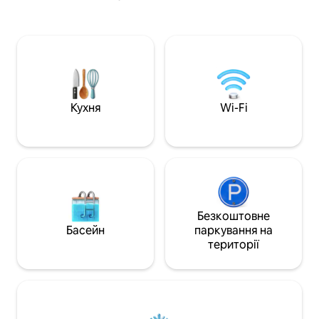
тварин Повноцінна кухня + окремий
Окрема спальня з 
бар Tiki. Головна спальня: дуже
ванними кімнатами
широке двоспальне ліжко з видом на
за задні двері, 
океан + спа-душ. 2-га: дуже широке
океаном; вийдіть 
двоспальне ліжко | 3-тя: велике
одного з двох ве
двоспальне ліжко | Диван-ліжко
території! Нові ма
Відпочинок на острові з басейнами,
тенісні корти. Ве
грилями, кортами та набережною.
достатньою кільк
Кухня
Wi-Fi
Паркінг на 3 автомобілі. Потрібно
підходить для сп
користуватися сходами; не
сходом сонця або
пристосовано для людей з
обмеженими можливостями. Ліфт
доступний для обмеженого
використання (багаж / пляжне
спорядження). STR#248320
Безкоштовне
Басейн
паркування на
території