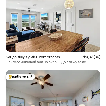
Кондомініум у місті Port Aransas
Середня оцінка
4,93 (96)
Приголомшливий вид на океан | До пляжу веде
дощаний настил
Вибір гостей
Топ вибір гостей