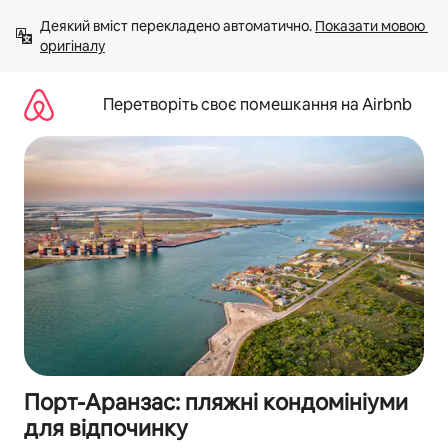
Перейти
Деякий вміст перекладено автоматично. 
Показати мовою 
до
оригіналу
вмісту
Перетворіть своє помешкання на Airbnb
Порт-Аранзас: пляжні кондомініуми
для відпочинку