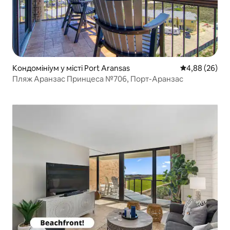
Кондомініум у місті Port Aransas
Середня оцінка
4,88 (26)
Пляж Аранзас Принцеса №706, Порт-Аранзас