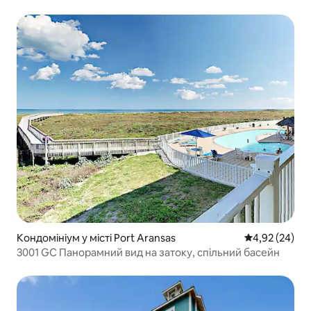
Кондомініум у місті Port Aransas
Середня оцінк
4,92 (24)
3001 GC Панорамний вид на затоку, спільний басейн