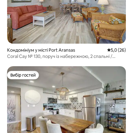
Кондомініум у місті Port Aransas
Середня оцін
5,0 (26)
Coral Cay № 130, поруч із набережною, 2 спальні /
2 ванні кімнати
Вибір гостей
Вибір гостей