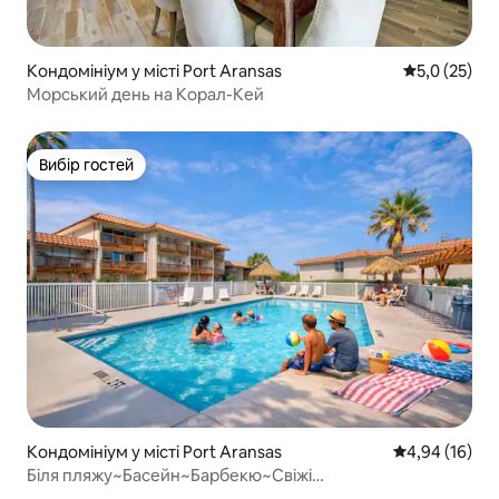
Кондомініум у місті Port Aransas
Середня оцін
5,0 (25)
Морський день на Корал-Кей
Вибір гостей
Вибір гостей
Кондомініум у місті Port Aransas
Середня оцінк
4,94 (16)
Біля пляжу~Басейн~Барбекю~Свіжі
продукти~Балкон~Вихід до пляжу