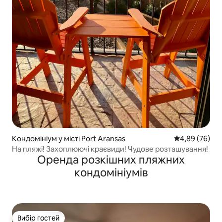
Кондомініум у місті Port Aransas
Середня оцінка
4,89 (76)
На пляжі! Захоплюючі краєвиди! Чудове розташування!
Оренда розкішних пляжних
кондомініумів
Вибір гостей