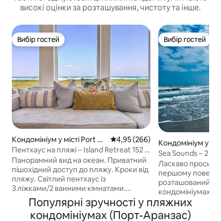
високі оцінки за розташування, чистоту та інше.
Вибір гостей
Вибір гостей
Вибір гостей
Вибір гостей
Кондомініум у місті Port Ar
Середня оцінка: 4,95 з 5, відгук
4,95 (266)
Кондомініум у міст
ansas
Пентхаус на пляжі – Island Retreat 152 –
ansas
Sea Sounds – 2 сп
«CaraCara»
Панорамний вид на океан. Приватний
на березі моря з
Ласкаво просимо!
пішохідний доступ до пляжу. Кроки від
басейнами
першому поверсі
пляжу. Світлий пентхаус із
розташований у 
3 ліжками/2 ванними кімнатами.
кондомініумах Isl
Чудове розташування. Саме таким має
Популярні зручності у пляжних
підходить для сі
бути пляжний відпочинок. Оренда має
або пар. Легко ді
кондомініумах (Порт-Аранзас)
бути не менше 25 років Без домашніх
до ресторанів, ма