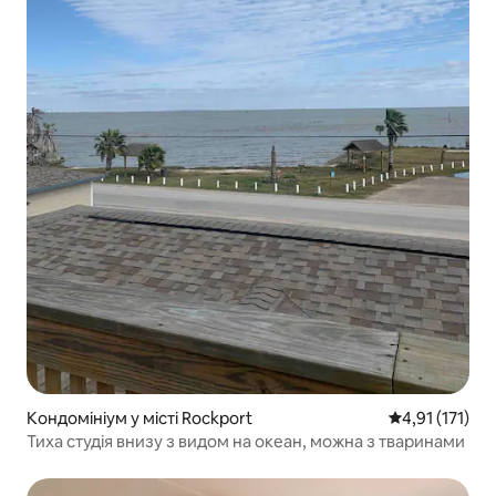
Кондомініум у місті Rockport
Середня оцінка
4,91 (171)
Тиха студія внизу з видом на океан, можна з тваринами