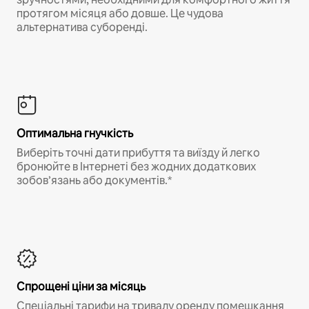
протягом місяця або довше. Це чудова
альтернатива суборенді.
Оптимальна гнучкість
Виберіть точні дати прибуття та виїзду й легко
бронюйте в Інтернеті без жодних додаткових
зобов’язань або документів.*
Спрощені ціни за місяць
Спеціальні тарифи на тривалу оренду помешкання