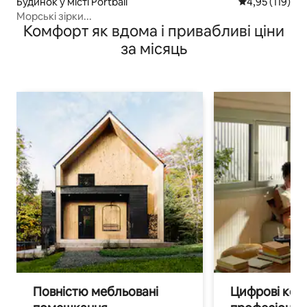
Будинок у місті Portbail
Середня оцінка
4,95 (119)
Морські зірки...
Комфорт як вдома і привабливі ціни
за місяць
Повністю мебльовані
Цифрові кочі