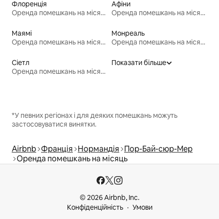
Флоренція
Афіни
Оренда помешкань на місяць
Оренда помешкань на місяць
Маямі
Монреаль
Оренда помешкань на місяць
Оренда помешкань на місяць
Сіетл
Показати більше
Оренда помешкань на місяць
*У певних регіонах і для деяких помешкань можуть
застосовуватися винятки.
Airbnb
Франція
Нормандія
Пор-Бай-сюр-Мер
Оренда помешкань на місяць
© 2026 Airbnb, Inc.
Конфіденційність
Умови