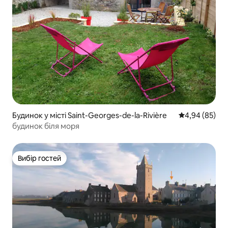
Будинок у місті Saint-Georges-de-la-Rivière
Середня оцінка
4,94 (85)
будинок біля моря
Вибір гостей
Вибір гостей