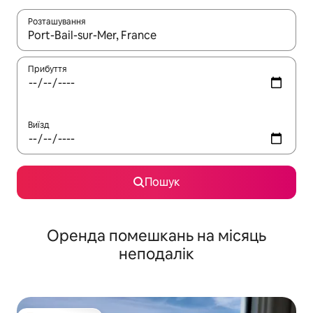
Розташування
Отримавши результати пошуку, використовуйте для навігації с
Прибуття
Виїзд
Пошук
Оренда помешкань на місяць
неподалік