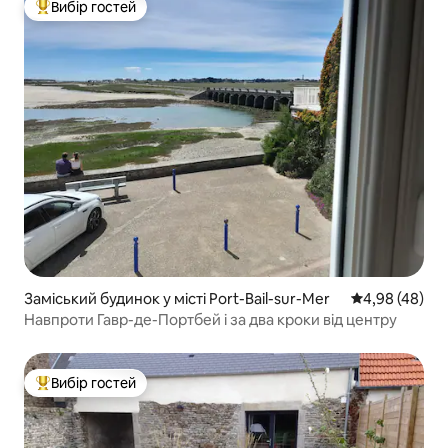
Вибір гостей
Топ вибір гостей
Заміський будинок у місті Port-Bail-sur-Mer
Середня оцінка
4,98 (48)
Навпроти Гавр-де-Портбей і за два кроки від центру
Вибір гостей
Топ вибір гостей