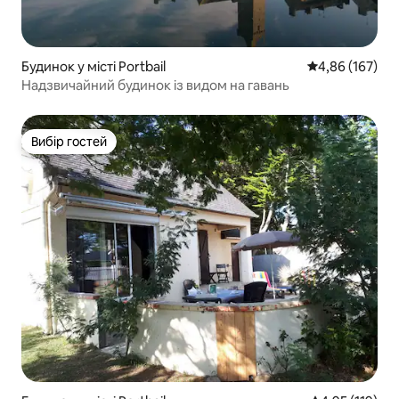
Будинок у місті Portbail
Середня оцінка
4,86 (167)
Надзвичайний будинок із видом на гавань
Вибір гостей
Вибір гостей