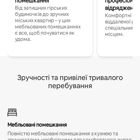
помешкання
професіонал
відрядження
Від затишних гірських
будиночків до зручних
Комфортні по
міських квартир – у цих
віддаленої роб
мебльованих помешканнях
спеціальним 
є все, щоб почуватися як
місцем.
удома.
Зручності та привілеї тривалого
перебування
Мебльовані помешкання
Повністю мебльовані помешкання з кухнею та
зручностями, необхідними для комфортного життя