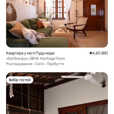
Квартира у місті Пудучеррі
Середня оцінка
4,65 (88)
«Earthenjoy» 2BHK HeritageTown
Розташування
·
Сім’я
·
Прибуття
Вибір гостей
Вибір гостей