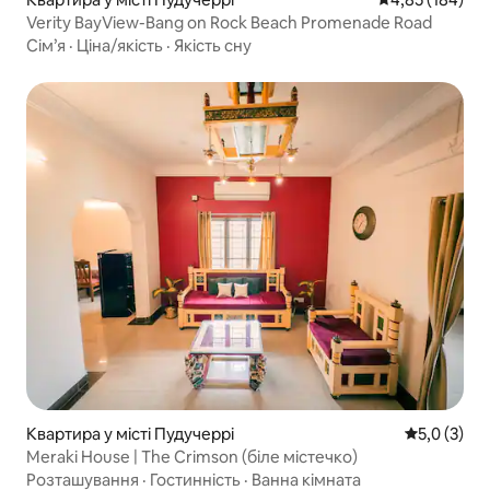
Verity BayView-Bang on Rock Beach Promenade Road
Сім’я
·
Ціна/якість
·
Якість сну
Квартира у місті Пудучеррі
Середня оці
5,0 (3)
Meraki House | The Crimson (біле містечко)
Розташування
·
Гостинність
·
Ванна кімната