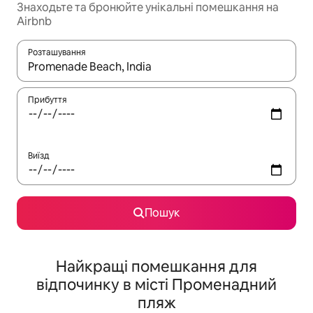
Знаходьте та бронюйте унікальні помешкання на
Airbnb
Розташування
Отримавши результати пошуку, використовуйте для навігації с
Прибуття
Виїзд
Пошук
Найкращі помешкання для
відпочинку в місті Променадний
пляж