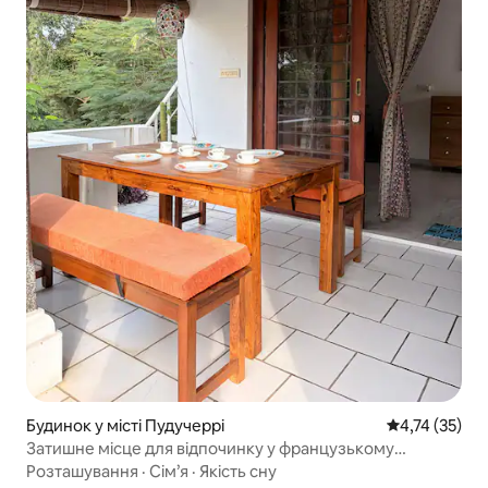
Будинок у місті Пудучеррі
Середня оцінк
4,74 (35)
Затишне місце для відпочинку у французькому
містечку
Розташування
·
Сім’я
·
Якість сну