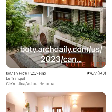
Вілла у місті Пудучеррі
Середня оцінка
4,77 (148)
Le Tranquil
Сім’я
·
Ціна/якість
·
Чистота