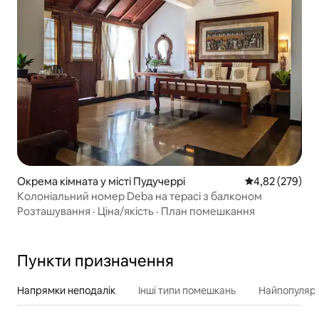
Окрема кімната у місті Пудучеррі
Середня оцінка:
4,82 (279)
Колоніальний номер Deba на терасі з балконом
Розташування
·
Ціна/якість
·
План помешкання
Пункти призначення
Напрямки неподалік
Інші типи помешкань
Найпопулярн