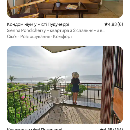
Кондомініум у місті Пудучеррі
Середня оцін
4,83 (6)
Sienna Pondicherry – квартира з 2 спальнями в
Історичному місті
Сім’я
·
Розташування
·
Комфорт
Квартира у місті Пудучеррі
Середня оцінка
4,85 (184)