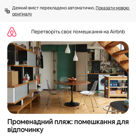
Перейти
Деякий вміст перекладено автоматично. 
Показати мовою 
до
оригіналу
вмісту
Перетворіть своє помешкання на Airbnb
Променадний пляж: помешкання для
відпочинку