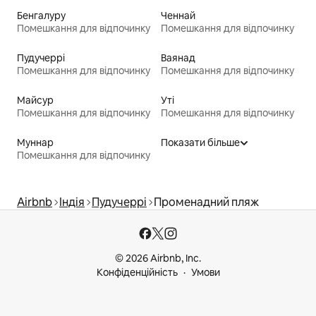
Бенгалуру
Ченнай
Помешкання для відпочинку
Помешкання для відпочинку
Пудучеррі
Ваянад
Помешкання для відпочинку
Помешкання для відпочинку
Майсур
Уті
Помешкання для відпочинку
Помешкання для відпочинку
Муннар
Показати більше
Помешкання для відпочинку
Airbnb
Індія
Пудучеррі
Променадний пляж
© 2026 Airbnb, Inc.
Конфіденційність
Умови