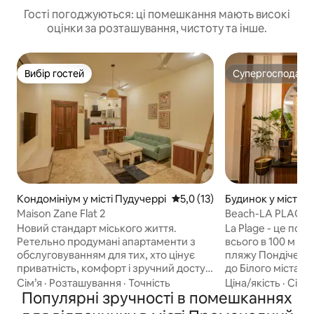
Гості погоджуються: ці помешкання мають високі
оцінки за розташування, чистоту та інше.
Вибір гостей
Супергосподар
Вибір гостей
Супергосподар
Кондомініум у місті Пудучеррі
Середня оцінка: 5,0 з 5, відгу
5,0 (13)
Будинок у місті П
Maison Zane Flat 2
Beach-LA PLAGE, 
до пляжу•Кінотеа
Новий стандарт міського життя.
La Plage - це пом
Ретельно продумані апартаменти з
всього в 100 м (3
обслуговуванням для тих, хто цінує
пляжу Пондічеррі 
приватність, комфорт і зручний доступ
до Білого міста🏖️. Відпочиньте 
до найкращих місць у місті.✨ Повністю
приватному джакуз
Сім’я
·
Розташування
·
Точність
Ціна/якість
·
Сім’я
обладнані дизайнерські помешкання
Популярні зручності в помешканнях
яскравий бар ony
🏙 Найкращі розташування🛎 Послуги
проектор зі звуком