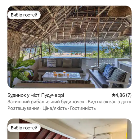
Вибір гостей
Вибір гостей
Будинок у місті Пудучеррі
Середня оцін
4,86 (7)
Затишний рибальський будиночок · Вид на океан з даху
Розташування
·
Ціна/якість
·
Гостинність
Вибір гостей
Вибір гостей