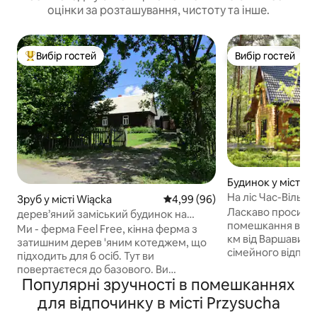
оцінки за розташування, чистоту та інше.
Вибір гостей
Вибір гостей
Топ вибір гостей
Вибір гостей
Будинок у місті Os
На ліс Час-Вільга
Зруб у місті Wiącka
Середня оцінка: 4,99 з 5, відгу
4,99 (96)
Ласкаво просимо 
дерев’яний заміський будинок на
помешкання в цент
фермі Feel Free
Ми - ферма Feel Free, кінна ферма з
км від Варшави! Ц
затишним дерев 'яним котеджем, що
сімейного відпоч
підходить для 6 осіб. Тут ви
друзями, романти
повертаєтеся до базового. Ви
природі або відда
Популярні зручності в помешканнях
наближаєтеся до природи і можете
оптоволоконний к
насолоджуватися фермерським
для відпочинку в місті Przysucha
площею 120 кв. м
життям. Ви можете познайомитися з