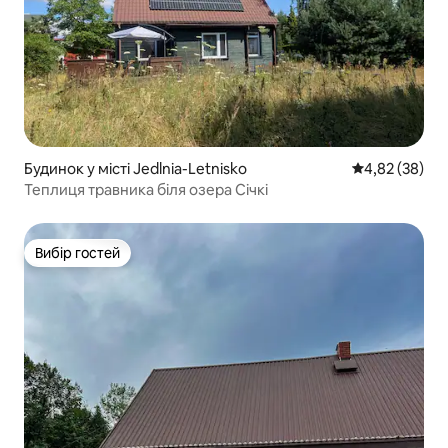
Будинок у місті Jedlnia-Letnisko
Середня оцінк
4,82 (38)
Теплиця травника біля озера Січкі
Вибір гостей
Вибір гостей