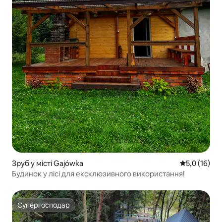
Зруб у місті Gajówka
Середня оцін
5,0 (16)
Будинок у лісі для ексклюзивного використання!
Супергосподар
Супергосподар