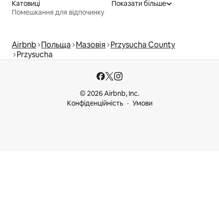
Катовиці
Показати більше
Помешкання для відпочинку
Airbnb
Польща
Мазовія
Przysucha County
Przysucha
© 2026 Airbnb, Inc.
Конфіденційність
Умови