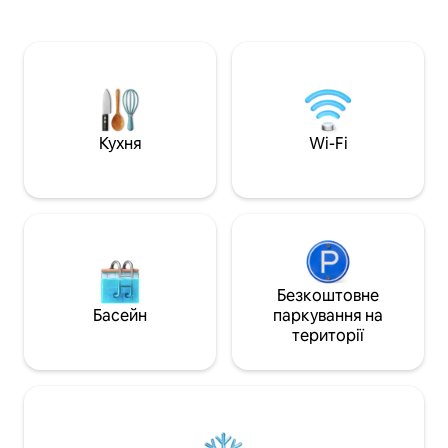
почуватися комфортн
конями, котами та курчатами. Наші 2
надзвичайно тих
собаки зустрінуть вас із-за огорожі.
людей, які любля
Котедж відокремлений від інших
природі та поваж
будинків, але наш будинок
відпочинку в ліс
знаходиться поруч. Тому ми завжди
тварин. ЦЕ НЕ МІ
готові допомогти або поставити
ГУЧНИХ ЗУСТРІЧ
запитання. Ми залишаємо наших
гостей максимально вільними. Ми
Кухня
Wi-Fi
здаємо будинок не менше ніж на 2
ночі. Цілий рік.
Безкоштовне
Басейн
паркування на
території