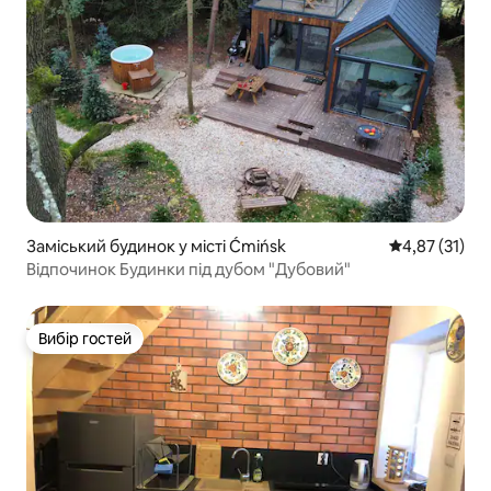
Заміський будинок у місті Ćmińsk
Середня оцінк
4,87 (31)
Відпочинок Будинки під дубом "Дубовий"
Вибір гостей
Вибір гостей