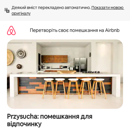
Перейти
Деякий вміст перекладено автоматично. 
Показати мовою 
до
оригіналу
вмісту
Перетворіть своє помешкання на Airbnb
Przysucha: помешкання для
відпочинку