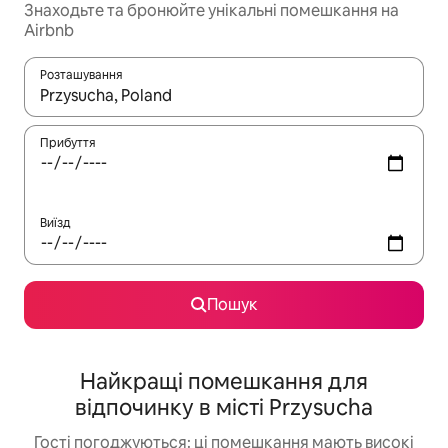
Знаходьте та бронюйте унікальні помешкання на
Airbnb
Розташування
Отримавши результати пошуку, використовуйте для навігації с
Прибуття
Виїзд
Пошук
Найкращі помешкання для
відпочинку в місті Przysucha
Гості погоджуються: ці помешкання мають високі