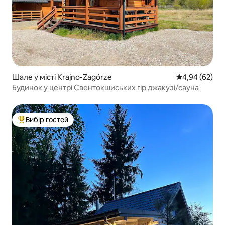
Шале у місті Krajno-Zagórze
Середня оцінка
4,94 (62)
Будинок у центрі Свентокшиських гір джакузі/сауна
Вибір гостей
Топ вибір гостей