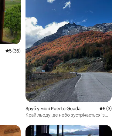
Середня оцінка: 5 з 5, відгуки: 36
5 (36)
Зруб у місті Puerto Guadal
Середня оцінка: 5
5 (3)
Край льоду, де небо зустрічається із
землею.