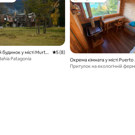
р гостей
Топ вибір гостей
 будинок у місті Murta
Середня оцінка: 5 з 5, відгуки: 8
5 (8)
ahía Patagonia
Окрема кімната у місті Puerto
uadal
Притулок на екологічній ферм
 5, відгуки: 84