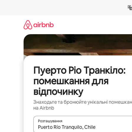
Перейти
до
вмісту
Пуерто Ріо Транкіло:
помешкання для
відпочинку
Знаходьте та бронюйте унікальні помешка
на Airbnb
Розташування
Отримавши результати пошуку, використовуйте дл