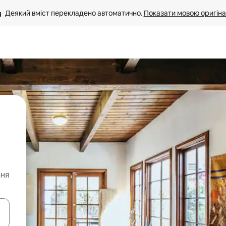
Деякий вміст перекладено автоматично. 
Показати мовою оригіна
ння
я навігації сторінкою клавіші зі стрілками вгору та вниз або жест