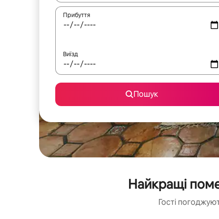
Прибуття
Виїзд
Пошук
Найкращі помеш
Гості погоджуют