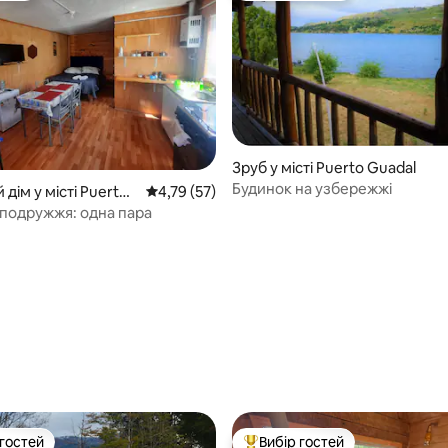
 5, відгуки: 17
Зруб у місті Puerto Guadal
Будинок на узбережжі
 дім у місті Puerto
Середня оцінка: 4,79 з 5, відгуки: 57
4,79 (57)
ilo
 подружжя: одна пара
 гостей
Вибір гостей