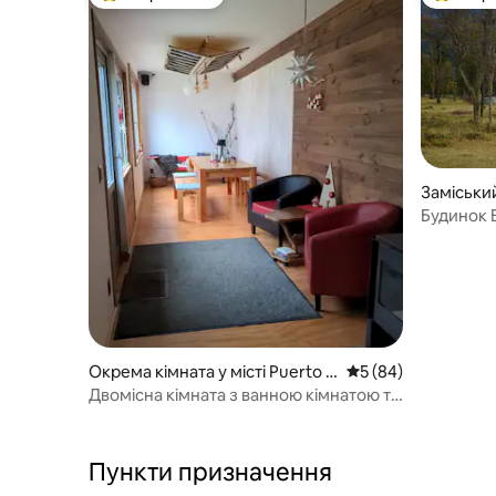
Топ вибір гостей
Топ вибі
Заміський
Viejo
Будинок B
Окрема кімната у місті Puerto R
Середня оцінка: 5 з
5 (84)
ío Tranquilo
Двомісна кімната з ванною кімнатою та
сніданком (Cypress)
Пункти призначення