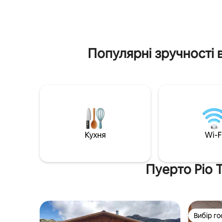
розташований за 17 км на північ від
прекрасн
Пуерто-Транкіло, звідки можна
Гуадаль 
дістатися до Мармурових печер,
Ми знаход
лагуни Сан-Рафаель, а також вирушити
міжнарод
в походи до льодовика Експлорадорес.
Чиле-Чик
Ідеальний будиночок, щоб відпочити та
Популярні зручності 
насолодитися природою.
Кухня
Wi-F
Пуерто Ріо 
Вибір го
Вибір го