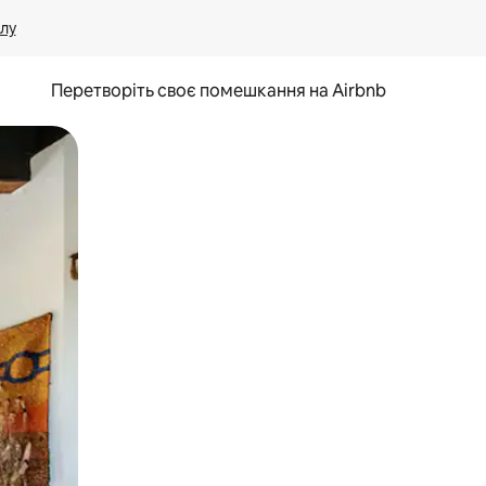
лу
Перетворіть своє помешкання на Airbnb
и дотику та гортання.