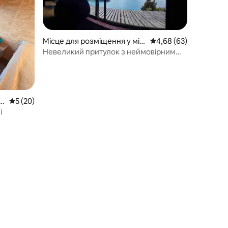
Місце для розміщення у міс
Середня оцінка: 4,68 з
4,68 (63)
ті Puerto Río Tranquilo
Невеликий притулок з неймовірним
видом і природою
 G
Середня оцінка: 5 з 5, відгуки: 20
5 (20)
і