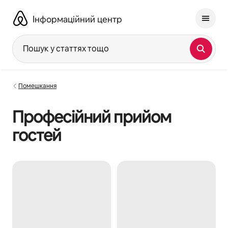
Перейти
до
Інформаційний центр
вмісту
Пошук у статтях тощо
Помешкання
Професійний прийом
гостей