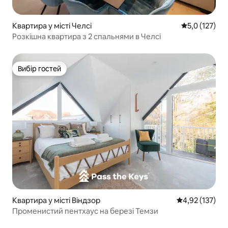
Квартира у місті Челсі
Середня оцінк
5,0 (127)
Розкішна квартира з 2 спальнями в Челсі
Вибір гостей
Вибір гостей
Квартира у місті Віндзор
Середня оцінка
4,92 (137)
Променистий пентхаус на березі Темзи