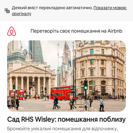
Перейти
Деякий вміст перекладено автоматично. 
Показати мовою 
до
оригіналу
вмісту
Перетворіть своє помешкання на Airbnb
Сад RHS Wisley: помешкання поблизу
Бронюйте унікальні помешкання для відпочинку,