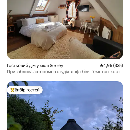
Гостьовий дім у місті Surrey
Середня оцінка:
4,96 (335)
Приваблива автономна студія-лофт біля Гемптон-корт
Вибір гостей
Топ вибір гостей