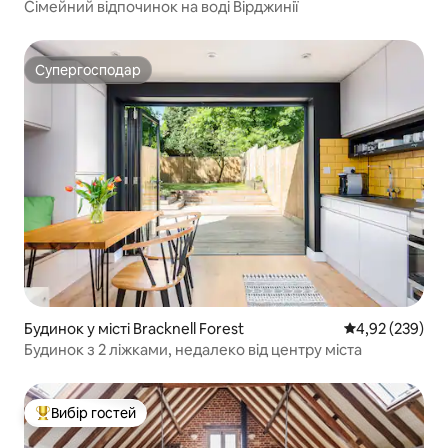
Сімейний відпочинок на воді Вірджинії
Супергосподар
Супергосподар
Будинок у місті Bracknell Forest
Середня оцінка:
4,92 (239)
Будинок з 2 ліжками, недалеко від центру міста
Вибір гостей
Топ вибір гостей