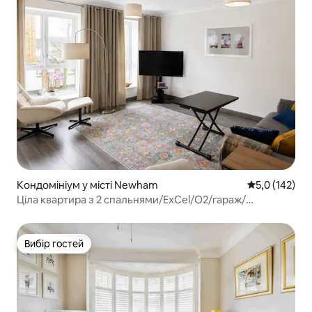
Кондомініум у місті Newham
Середня оцінк
5,0 (142)
Ціла квартира з 2 спальнями/ExCel/O2/гараж/
паркінг/ABBA
Вибір гостей
Вибір гостей