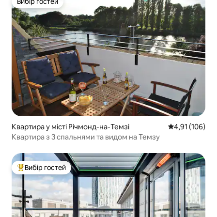
Вибір гостей
Вибір гостей
Квартира у місті Річмонд-на-Темзі
Середня оцінка
4,91 (106)
Квартира з 3 спальнями та видом на Темзу
Вибір гостей
Топ вибір гостей