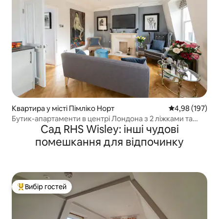
Квартира у місті Пімліко Норт
Середня оцінка
4,98 (197)
Бутик-апартаменти в центрі Лондона з 2 ліжками та
Сад RHS Wisley: інші чудові
кондиціонером
помешкання для відпочинку
Вибір гостей
Топ вибір гостей