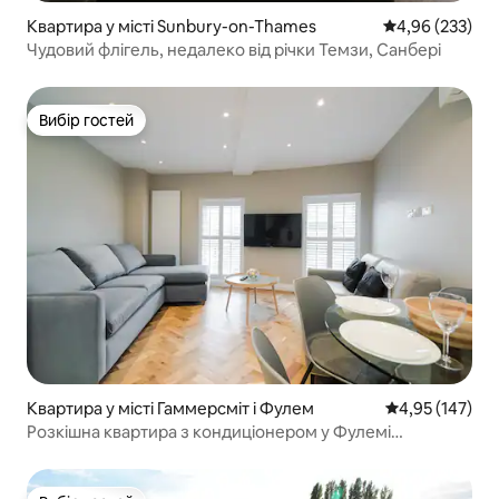
Квартира у місті Sunbury-on-Thames
Середня оцінка:
4,96 (233)
Чудовий флігель, недалеко від річки Темзи, Санбері
Вибір гостей
Вибір гостей
Квартира у місті Гаммерсміт і Фулем
Середня оцінка
4,95 (147)
Розкішна квартира з кондиціонером у Фулемі
(квартира 2)