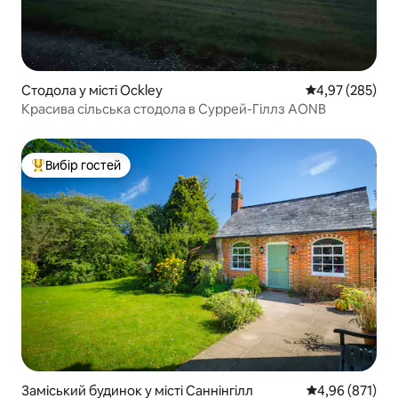
Стодола у місті Ockley
Середня оцінка:
4,97 (285)
Красива сільська стодола в Суррей-Гіллз AONB
Вибір гостей
Топ вибір гостей
Заміський будинок у місті Саннінгілл
Середня оцінка
4,96 (871)