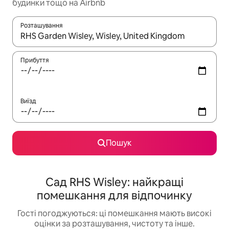
будинки тощо на Airbnb
Розташування
Отримавши результати пошуку, використовуйте для навігації с
Прибуття
Виїзд
Пошук
Сад RHS Wisley: найкращі
помешкання для відпочинку
Гості погоджуються: ці помешкання мають високі
оцінки за розташування, чистоту та інше.