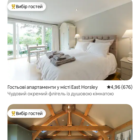
Вибір гостей
Топ вибір гостей
Гостьові апартаменти у місті East Horsley
Середня оцінка:
4,96 (676)
Чудовий окремий флігель із душовою кімнатою
Вибір гостей
Топ вибір гостей