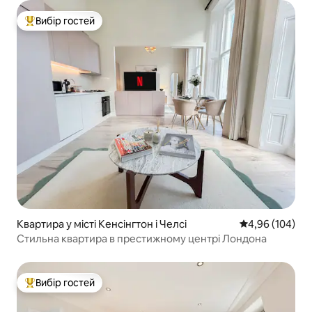
Вибір гостей
Топ вибір гостей
Квартира у місті Кенсінгтон і Челсі
Середня оцінка:
4,96 (104)
Стильна квартира в престижному центрі Лондона
Вибір гостей
Топ вибір гостей