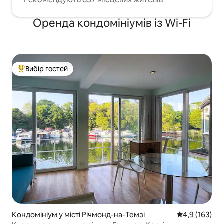
Оренда кондомініумів із Wi-Fi
Вибір гостей
Топ вибір гостей
Кондомініум у місті Річмонд-на-Темзі
Середня оцінк
4,9 (163)