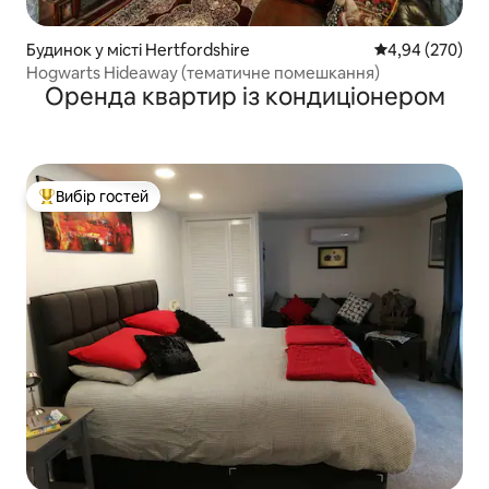
Будинок у місті Hertfordshire
Середня оцінка:
4,94 (270)
Hogwarts Hideaway (тематичне помешкання)
Оренда квартир із кондиціонером
Вибір гостей
Топ вибір гостей