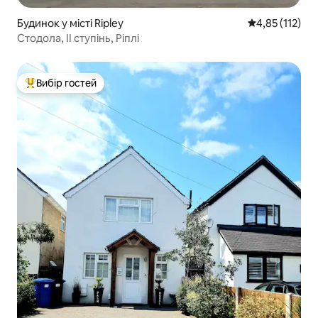
Будинок у місті Ripley
Середня оцінка
4,85 (112)
Стодола, ІІ ступінь, Ріплі
Вибір гостей
Топ вибір гостей