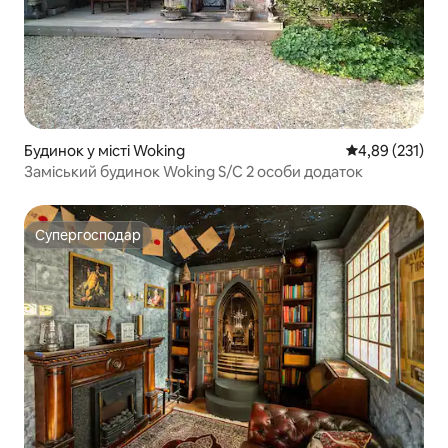
Будинок у місті Woking
Середня оцінка
4,89 (231)
Заміський будинок Woking S/C 2 особи додаток
Супергосподар
Супергосподар