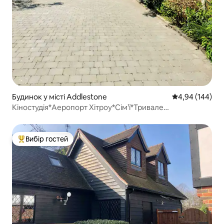
Будинок у місті Addlestone
Середня оцінка:
4,94 (144)
Кіностудія*Аеропорт Хітроу*Сім’ї*Тривале
перебування
Вибір гостей
Топ вибір гостей