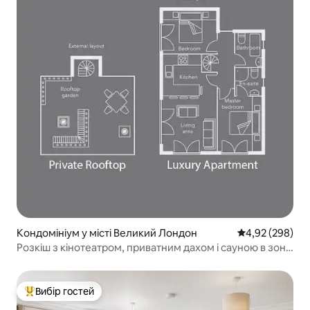
Кондомініум у місті Великий Лондон
Середня оцінка:
4,92 (298)
Розкіш з кінотеатром, приватним дахом і сауною в зоні
1
Вибір гостей
Топ вибір гостей