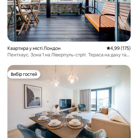
Квартира у місті Лондон
Середня оцінка
4,99 (175)
Пентхаус. Зона 1 на Ліверпуль-стріт. Тераса на даху та
кондиціонер
Вибір гостей
Вибір гостей