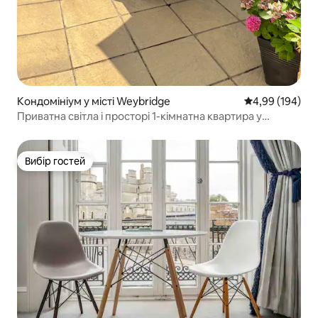
Кондомініум у місті Weybridge
Середня оцінка:
4,99 (194)
Приватна світла і просторі 1-кімнатна квартира у
Вейбриджі
Вибір гостей
Вибір гостей