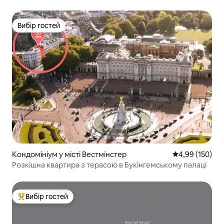
обладнаною кухнею
Вибір гостей
Вибір гостей
Кондомініум у місті Вестмінстер
Середня оцінка
4,99 (150)
Розкішна квартира з терасою в Букінгемському палаці
Вибір гостей
Топ вибір гостей