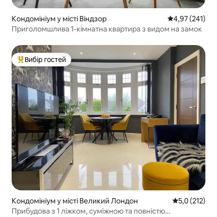
Кондомініум у місті Віндзор
Середня оцінка
4,97 (241)
Приголомшлива 1-кімнатна квартира з видом на замок
Вибір гостей
Топ вибір гостей
Кондомініум у місті Великий Лондон
Середня оцінк
5,0 (212)
Прибудова з 1 ліжком, суміжною та повністю