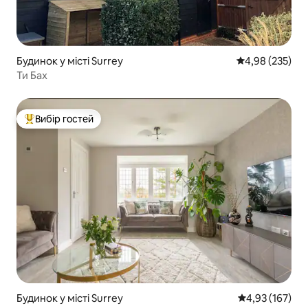
Будинок у місті Surrey
Середня оцінка:
4,98 (235)
Ти Бах
Вибір гостей
Топ вибір гостей
Будинок у місті Surrey
Середня оцінка
4,93 (167)