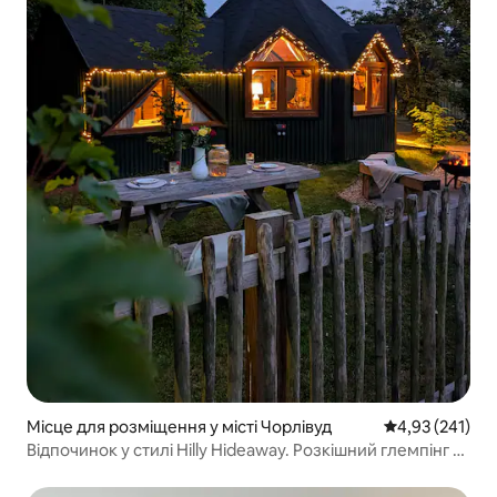
Місце для розміщення у місті Чорлівуд
Середня оцінка
4,93 (241)
Відпочинок у стилі Hilly Hideaway. Розкішний глемпінг +
джакузі