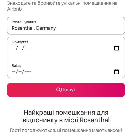
Знаходьте та бронюйте унікальні помешкання на
Airbnb
Розташування
Отримавши результати пошуку, використовуйте для навігації с
Прибуття
Виїзд
Пошук
Найкращі помешкання для
відпочинку в місті Rosenthal
Гості погоджуються: ці помешкання мають високі