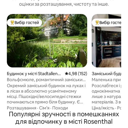
оцінки за розташування, чистоту та інше.
Вибір гостей
Вибір гостей
Топ вибір гостей
Топ вибір гостей
Будинок у місті Stadtallend
Середня оцінка: 4,98 з 5, відгук
4,98 (152)
Заміський будинок
orf
Grünberg
Вольфсмюле, романтичний заміський
Маленька природн
будинок на природі
Michels
Окремий заміський будинок на луках і
Розслабтеся і ро
в лісах в абсолютно усамітненому
однокімнатна ква
місці. Пішохідні/велосипедні стежки
лише з натуральн
починаються прямо біля будинку. Є
матеріалів. З великою любов 'ю до
чудовий критий гриль із каміном.
деталей, я оброб
Розташування
·
Сім’я
·
Походи
Ціна/якість
·
Розт
Красивий сад можна використовувати
Популярні зручності в помешканнях
деревину з шифер
різними способами. Стіл для пінг-
Високоякісний ін
для відпочинку в місті Rosenthal
понгу, настільний футбол і мішень для
відпочити. Тут, бі