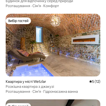
Будинок для відпочинку серед природи
Розташування
·
Сім’я
·
Комфорт
Вибір гостей
Вибір гостей
Квартира у місті Wetzlar
Середня оц
5 (12)
Розкішна квартира з джакузі
Розташування
·
Сім’я
·
Гідромасажна ванна