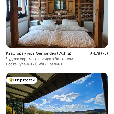
Квартира у місті Gemünden (Wohra)
Середня оцінк
4,78 (78)
Чудова окрема квартира з балконом.
Розташування
·
Сім’я
·
Пральня
Вибір гостей
Топ вибір гостей