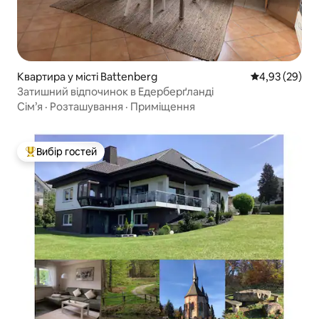
Квартира у місті Battenberg
Середня оцінк
4,93 (29)
Затишний відпочинок в Едерберґланді
Сім’я
·
Розташування
·
Приміщення
Вибір гостей
Топ вибір гостей