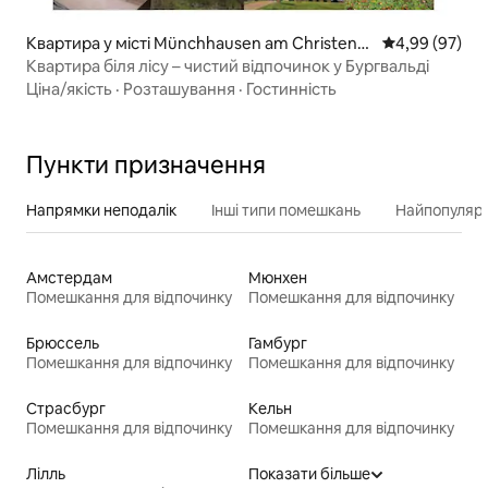
Квартира у місті Münchhausen am Christenb
Середня оцінка
4,99 (97)
erg
Квартира біля лісу – чистий відпочинок у Бургвальді
Ціна/якість
·
Розташування
·
Гостинність
Пункти призначення
Напрямки неподалік
Інші типи помешкань
Найпопулярн
Амстердам
Мюнхен
Помешкання для відпочинку
Помешкання для відпочинку
Брюссель
Гамбург
Помешкання для відпочинку
Помешкання для відпочинку
Страсбург
Кельн
Помешкання для відпочинку
Помешкання для відпочинку
Лілль
Показати більше