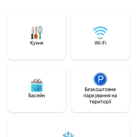
дартсу знаходяться в подвійному
Фогельсберга, зн
гаражі, щоб ви могли розважатися в
гірську велосипе
будь-яку погоду. Красивий
«Мюльенталь». За
антикварний заміський будинок
велосипедів без
одразу запрошує вас відпочити. Кухня
квартирі. Після ц
добре обладнана. За межами свят ми
вам цікаво, є мож
часто можемо продовжити час
поспілкуватися з
прибуття/виїзду.
США;-)
Кухня
Wi-Fi
Безкоштовне
Басейн
паркування на
території