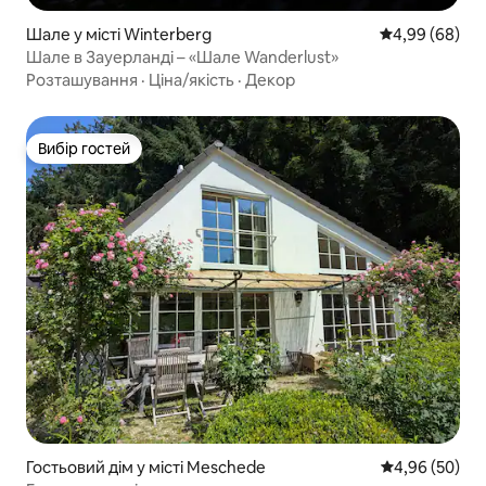
Шале у місті Winterberg
Середня оцінка
4,99 (68)
Шале в Зауерланді – «Шале Wanderlust»
Розташування
·
Ціна/якість
·
Декор
Вибір гостей
Вибір гостей
Гостьовий дім у місті Meschede
Середня оцінка
4,96 (50)