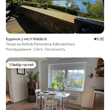
Будинок у місті Waldeck
Середня о
5 (8)
Лише на Airbnb Panorama-Ederseehaus
Розташування
·
Сім’я
·
Гостинність
Вибір гостей
Топ вибір гостей