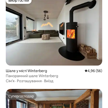
Вибір гостей
Вибір гостей
Шале у місті Winterberg
Середня оцінка
4,96 (56)
Панорамний шале Winterberg
Сім’я
·
Розташування
·
Виїзд
Супергосподар
Супергосподар