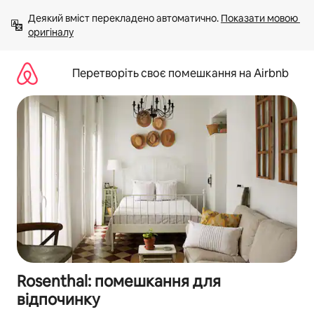
Перейти
Деякий вміст перекладено автоматично. 
Показати мовою 
до
оригіналу
вмісту
Перетворіть своє помешкання на Airbnb
Rosenthal: помешкання для
відпочинку