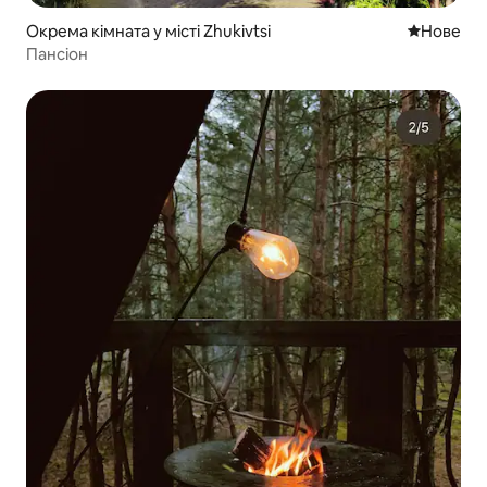
Окрема кімната у місті Zhukivtsi
Нове місц
Нове
Пансіон