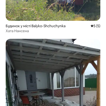
Будинок у місті Balyko-Shchuchynka
Середня о
5 (5)
Хата Нансена