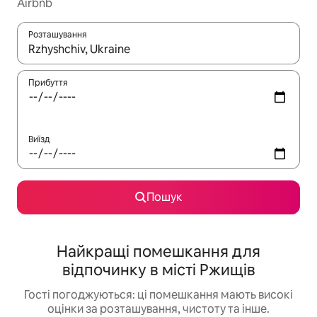
Airbnb
Розташування
Отримавши результати пошуку, використовуйте для навігації с
Прибуття
Виїзд
Пошук
Найкращі помешкання для
відпочинку в місті Ржищів
Гості погоджуються: ці помешкання мають високі
оцінки за розташування, чистоту та інше.