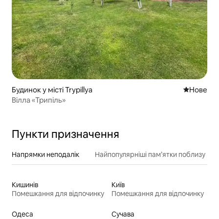
Будинок у місті Trypillya
Нове місц
Нове
Вілла «Трипіль»
Пункти призначення
Напрямки неподалік
Найпопулярніші пам’ятки поблизу
Кишинів
Київ
Помешкання для відпочинку
Помешкання для відпочинку
Одеса
Сучава