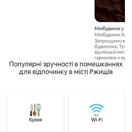
басейном, зона барбекю, батут для
діточок, рибалка, прогулянки по
заповіндій зоні, персональний вихід на
стежку до оглядового майданчика, над
кручами р.Дніпро,паркінг.
Мінібудинок у міст
Мінібудинок Kruc
Запрошуємо вас 
будиночка. Тут в
від міської метуш
гармонією з при
Популярні зручності в помешканнях
все необхідне д
проживання: Зручності: Wi-Fi,
для відпочинку в місті Ржищів
опалення (електро
пічка) та окрема
доступі. Вбиральн
будівлі в 20-30 секун
відпочинку: двор
відкритою кухон
холодильником. Околиці: Eco-canping
Krucha, поруч паг
маршрути для пр
Кухня
Wi-Fi