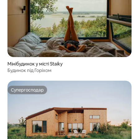
Мінібудинок у місті Staiky
Будинок під Горіхом
Супергосподар
Супергосподар