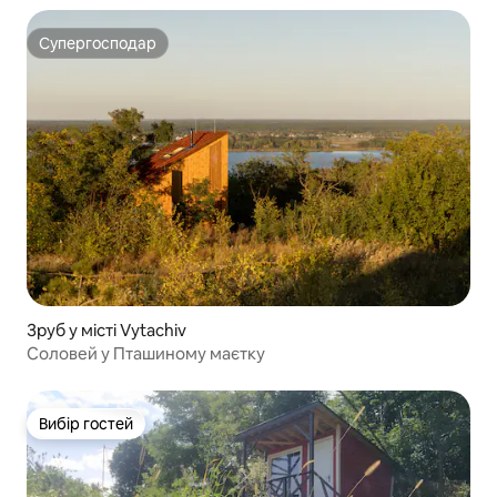
Супергосподар
Супергосподар
Зруб у місті Vytachiv
Соловей у Пташиному маєтку
Вибір гостей
Вибір гостей