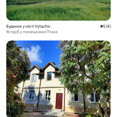
Будинок у місті Vytachiv
Середня о
5 (4)
Яструб у помешканні Птаха