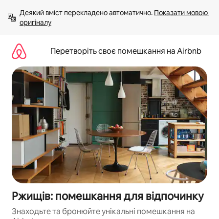
Перейти
Деякий вміст перекладено автоматично. 
Показати мовою 
до
оригіналу
вмісту
Перетворіть своє помешкання на Airbnb
Ржищів: помешкання для відпочинку
Знаходьте та бронюйте унікальні помешкання на