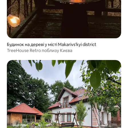
Будинок на дереві у місті Makarivs'kyi district
TreeHouse Retro поблизу Києва