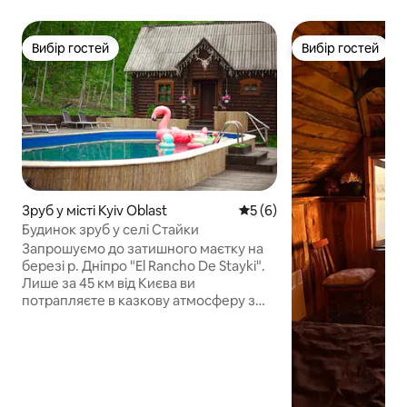
Вибір гостей
Вибір гостей
Вибір гостей
Вибір гостей
Зруб у місті Kyiv Oblast
Середня оцінка: 5 з 5, відг
5 (6)
Будинок зруб у селі Стайки
Запрошуємо до затишного маєтку на
березі р. Дніпро "El Rancho De Stayki".
Лише за 45 км від Києва ви
потрапляєте в казкову атмосферу з
мальовничими краєвидами та
затишним будинком зі зрубу, де
зможете поласувати домашнє меню
від господині, зі грітися у лазні та
відпочити біля каміну.В літку на вас
чекає : відкрита тераса з 11 м.