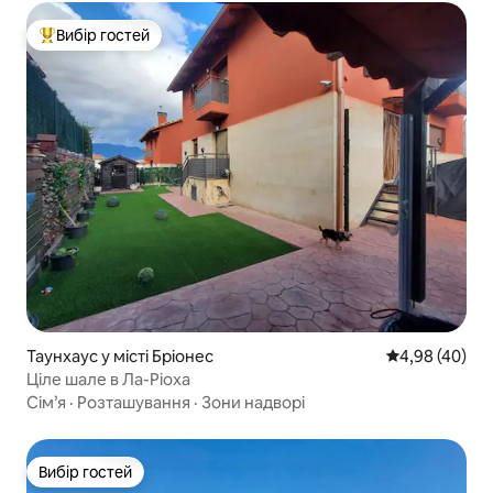
Вибір гостей
Топ вибір гостей
Таунхаус у місті Бріонес
Середня оцінка
4,98 (40)
Ціле шале в Ла-Ріоха
Сім’я
·
Розташування
·
Зони надворі
Вибір гостей
Вибір гостей