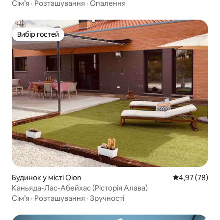
Сім’я
·
Розташування
·
Опалення
Вибір гостей
Вибір гостей
Будинок у місті Oion
Середня оцінк
4,97 (78)
Каньяда-Лас-Абейхас (Рісторія Алава)
Сім’я
·
Розташування
·
Зручності