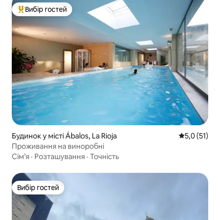
Вибір гостей
Топ вибір гостей
Будинок у місті Ábalos, La Rioja
Середня оцін
5,0 (51)
Проживання на виноробні
Сім’я
·
Розташування
·
Точність
Вибір гостей
Вибір гостей