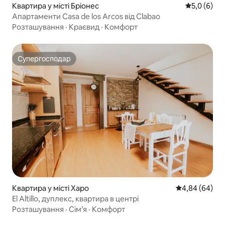
Квартира у місті Бріонес
Середня оці
5,0 (6)
Апартаменти Casa de los Arcos від Clabao
Розташування
·
Краєвид
·
Комфорт
Супергосподар
Супергосподар
Квартира у місті Харо
Середня оцінка
4,84 (64)
El Altillo, дуплекс, квартира в центрі
Розташування
·
Сім’я
·
Комфорт