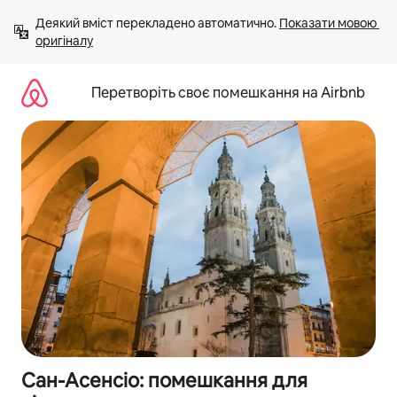
Перейти
Деякий вміст перекладено автоматично. 
Показати мовою 
до
оригіналу
вмісту
Перетворіть своє помешкання на Airbnb
Сан-Асенсіо: помешкання для