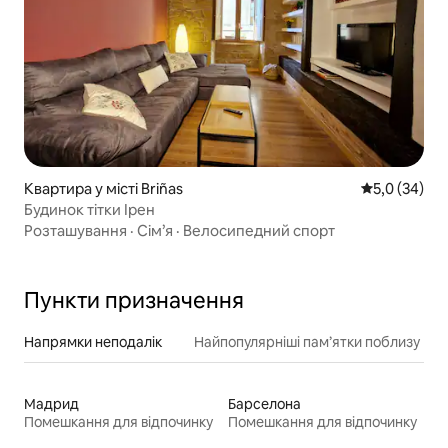
Квартира у місті Briñas
Середня оцін
5,0 (34)
Будинок тітки Ірен
Розташування
·
Сім’я
·
Велосипедний спорт
Пункти призначення
Напрямки неподалік
Найпопулярніші пам’ятки поблизу
Мадрид
Барселона
Помешкання для відпочинку
Помешкання для відпочинку