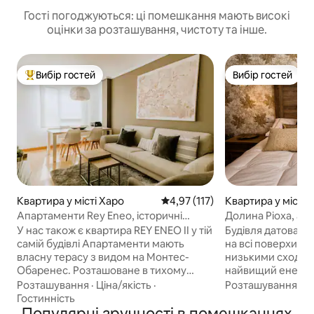
Гості погоджуються: ці помешкання мають високі
оцінки за розташування, чистоту та інше.
Вибір гостей
Вибір гостей
Топ вибір гостей
Вибір гостей
Квартира у місті Харо
Середня оцінка: 4,97 з 5, відгук
4,97 (117)
Квартира у місті 
Апартаменти Rey Eneo, історичні
Долина Ріоха, ап
апартаменти з колискою...
У нас також є квартира REY ENEO II у тій
Будівля датована 
самій будівлі Апартаменти мають
на всі поверхи та
власну терасу з видом на Монтес-
низькими сходам
Обаренес. Розташоване в тихому
найвищий енерге
районі, подалі від метушні центру
зобов 'язання до
Розташування
·
Ціна/якість
·
Розташування
·
С
міста, це дуже яскраве та затишне
навколишнім сер
Гостинність
помешкання, створене для того, щоб
Популярні зручності в помешканнях
панелі, контроль