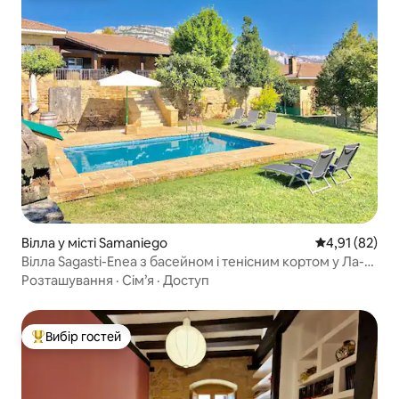
Вілла у місті Samaniego
Середня оцінк
4,91 (82)
Вілла Sagasti-Enea з басейном і тенісним кортом у Ла-
Ріоха
Розташування
·
Сім’я
·
Доступ
Вибір гостей
Топ вибір гостей