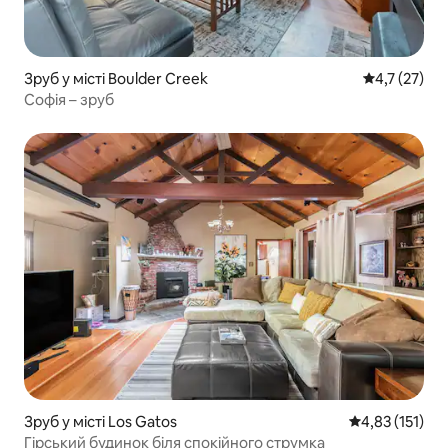
Зруб у місті Boulder Creek
Середня оцін
4,7 (27)
Софія – зруб
Зруб у місті Los Gatos
Середня оцінка
4,83 (151)
Гірський будинок біля спокійного струмка