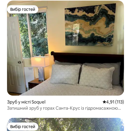
тваринами
Вибір гостей
Вибір гостей
Зруб у місті Soquel
Середня оцінка
4,91 (113)
Затишний зруб у горах Санта-Крус із гідромасажною
ванною для гостей із домашніми тваринами
Вибір гостей
Вибір гостей