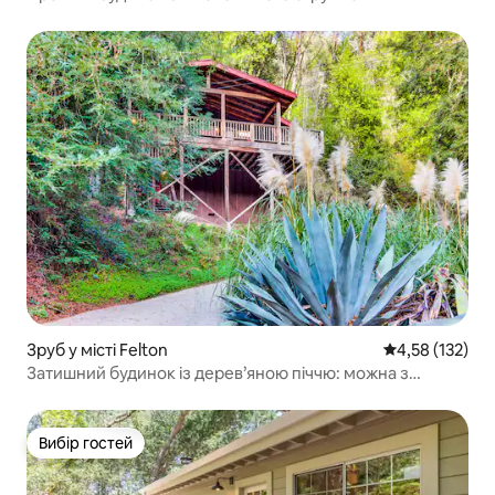
Зруб у місті Felton
Середня оцінка
4,58 (132)
Затишний будинок із дерев’яною піччю: можна з
собаками
Вибір гостей
Вибір гостей