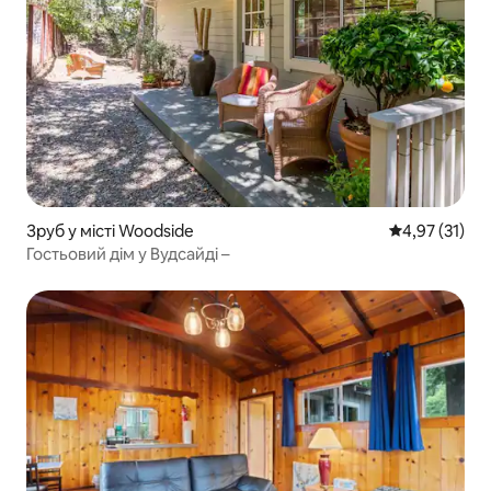
Зруб у місті Woodside
Середня оцінк
4,97 (31)
Гостьовий дім у Вудсайді –