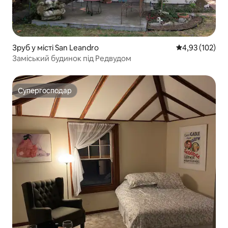
Зруб у місті San Leandro
Середня оцінка
4,93 (102)
Заміський будинок під Редвудом
Супергосподар
Супергосподар