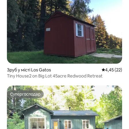
Зруб у місті Los Gatos
Середня оцінк
4,45 (22)
Tiny House2 on Big Lot 45acre Redwood Retreat
Супергосподар
Супергосподар