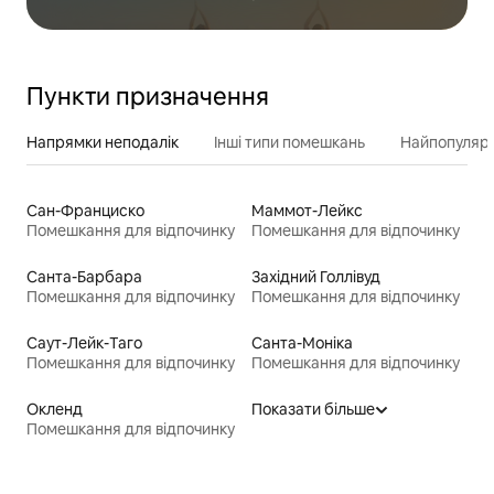
Пункти призначення
Напрямки неподалік
Інші типи помешкань
Найпопулярн
Сан-Франциско
Маммот-Лейкс
Помешкання для відпочинку
Помешкання для відпочинку
Санта-Барбара
Західний Голлівуд
Помешкання для відпочинку
Помешкання для відпочинку
Саут-Лейк-Таго
Санта-Моніка
Помешкання для відпочинку
Помешкання для відпочинку
Окленд
Показати більше
Помешкання для відпочинку