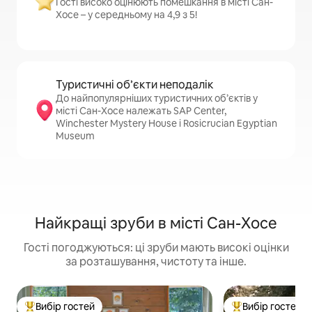
Гості високо оцінюють помешкання в місті Сан-
Хосе – у середньому на 4,9 з 5!
Туристичні об’єкти неподалік
До найпопулярніших туристичних об’єктів у
місті Сан-Хосе належать SAP Center,
Winchester Mystery House і Rosicrucian Egyptian
Museum
Найкращі зруби в місті Сан-Хосе
Гості погоджуються: ці зруби мають високі оцінки
за розташування, чистоту та інше.
Вибір гостей
Вибір гостей