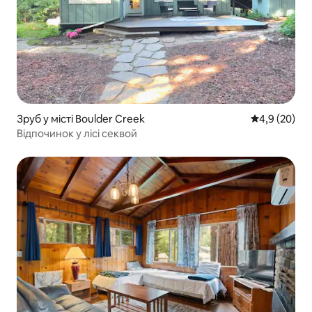
Зруб у місті Boulder Creek
Середня оцін
4,9 (20)
Відпочинок у лісі секвой