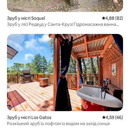
Зруб у місті Soquel
Середня оцінка
4,88 (82)
Зруб у лісі Редвуд у Санта-Крузі Гідромасажна ванна
Можна з домашніми тваринами
Зруб у місті Los Gatos
Середня оцінк
4,59 (46)
Розкішний зруб із лофтом із видом на захід сонця