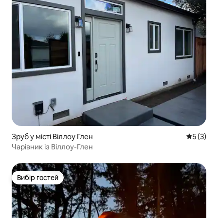
Зруб у місті Віллоу Глен
Середня о
5 (3)
Чарівник із Віллоу-Глен
Вибір гостей
Вибір гостей