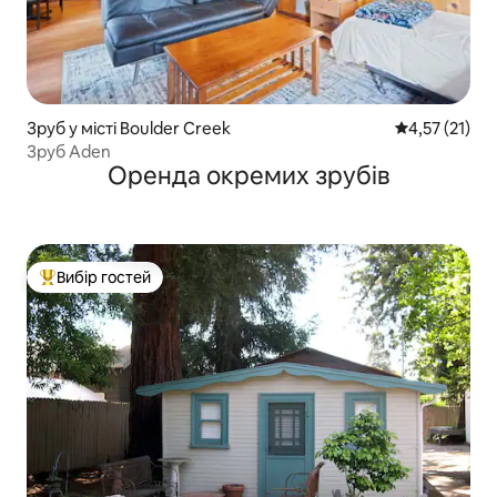
Зруб у місті Boulder Creek
Середня оцінк
4,57 (21)
Зруб Aden
Оренда окремих зрубів
Вибір гостей
Топ вибір гостей