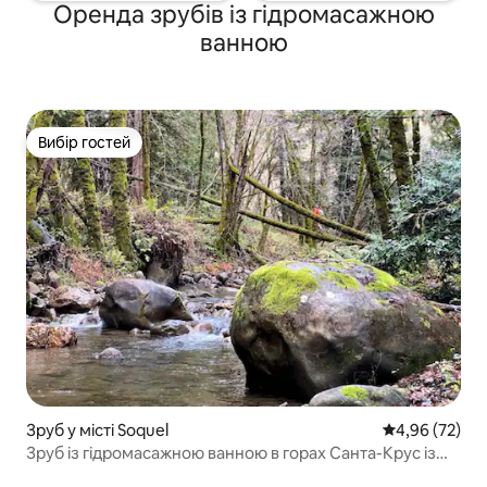
Оренда зрубів із гідромасажною
ванною
Вибір гостей
Вибір гостей
Зруб у місті Soquel
Середня оцінк
4,96 (72)
Зруб із гідромасажною ванною в горах Санта-Крус із
видом на ліс і можливістю перебування з домашніми