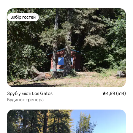
Вибір гостей
Вибір гостей
Зруб у місті Los Gatos
Середня оцінка
4,89 (514)
Будинок тренера