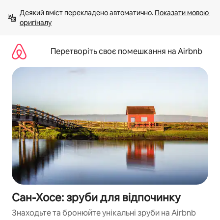
Перейти
Деякий вміст перекладено автоматично. 
Показати мовою 
до
оригіналу
вмісту
Перетворіть своє помешкання на Airbnb
Сан-Хосе: зруби для відпочинку
Знаходьте та бронюйте унікальні зруби на Airbnb