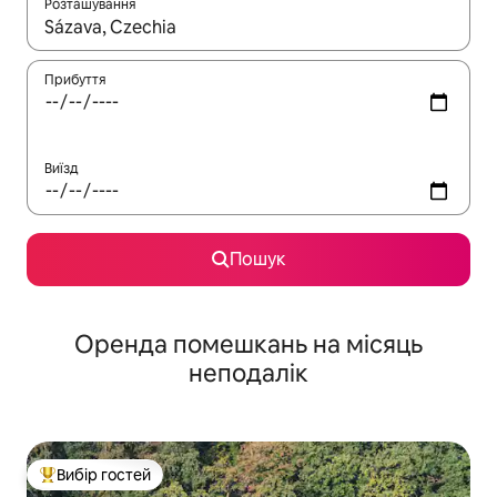
Розташування
Отримавши результати пошуку, використовуйте для навігації с
Прибуття
Виїзд
Пошук
Оренда помешкань на місяць
неподалік
Вибір гостей
Топ вибір гостей