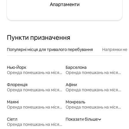
Апартаменти
Пункти призначення
Популярні місця для тривалого перебування
Напрямки неп
Нью-Йорк
Барселона
Оренда помешкань на місяць
Оренда помешкань на місяць
Флоренція
Афіни
Оренда помешкань на місяць
Оренда помешкань на місяць
Маямі
Монреаль
Оренда помешкань на місяць
Оренда помешкань на місяць
Сіетл
Показати більше
Оренда помешкань на місяць