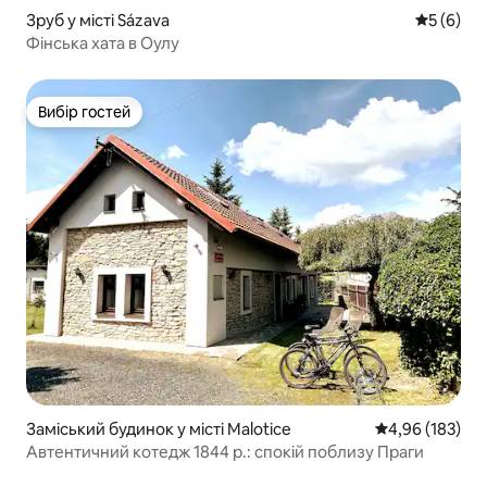
Зруб у місті Sázava
Середня о
5 (6)
Фінська хата в Оулу
Вибір гостей
Вибір гостей
Заміський будинок у місті Malotice
Середня оцінка
4,96 (183)
Автентичний котедж 1844 р.: спокій поблизу Праги