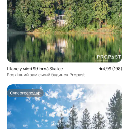
Шале у місті Stříbrná Skalice
Середня оцінка:
4,99 (198)
Розкішний заміський будинок Propast
Супергосподар
Супергосподар