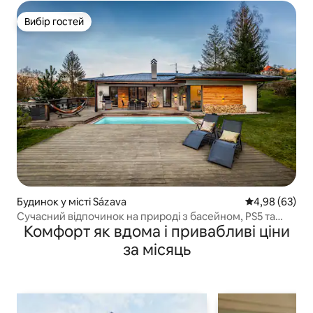
Вибір гостей
Вибір гостей
Будинок у місті Sázava
Середня оцінка
4,98 (63)
Сучасний відпочинок на природі з басейном, PS5 та
Комфорт як вдома і привабливі ціни
гідромасажною ванною
за місяць