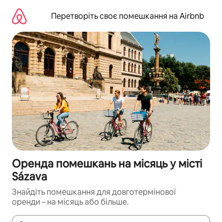
Перейти
до
Перетворіть своє помешкання на Airbnb
вмісту
Оренда помешкань на місяць у місті
Sázava
Знайдіть помешкання для довготермінової
оренди – на місяць або більше.