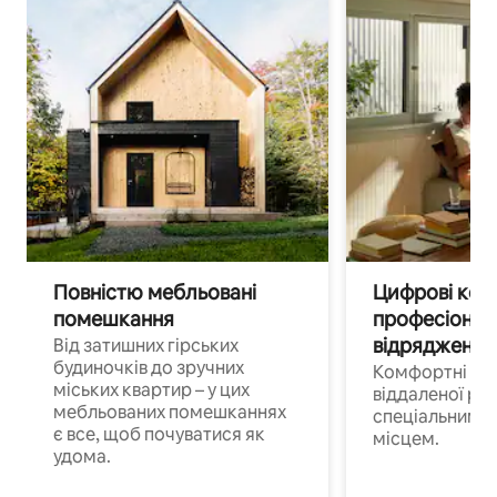
Повністю мебльовані
Цифрові кочі
помешкання
професіонал
відрядження
Від затишних гірських
будиночків до зручних
Комфортні по
міських квартир – у цих
віддаленої роб
мебльованих помешканнях
спеціальним 
є все, щоб почуватися як
місцем.
удома.