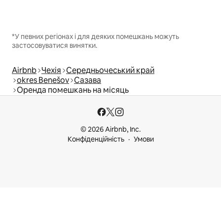
*У певних регіонах і для деяких помешкань можуть
застосовуватися винятки.
Airbnb
Чехія
Середньочеський край
okres Benešov
Сазава
Оренда помешкань на місяць
© 2026 Airbnb, Inc.
Конфіденційність
Умови