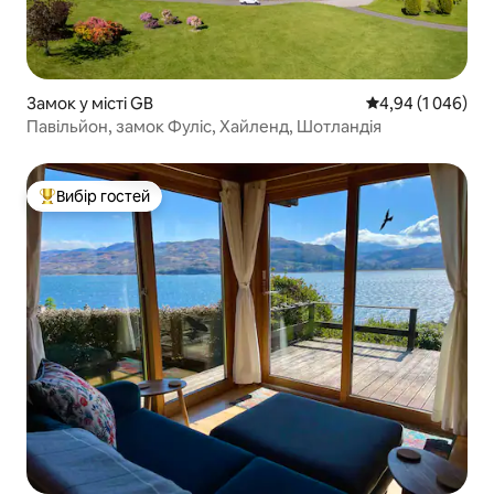
Замок у місті GB
Середня оцінка: 
4,94 (1 046)
Павільйон, замок Фуліс, Хайленд, Шотландія
Вибір гостей
Топ вибір гостей