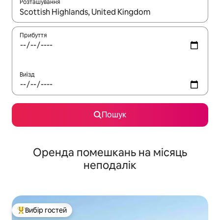
Розташування
Отримавши результати пошуку, використовуйте для навігації с
Прибуття
Виїзд
Пошук
Оренда помешкань на місяць
неподалік
Вибір гостей
Топ вибір гостей