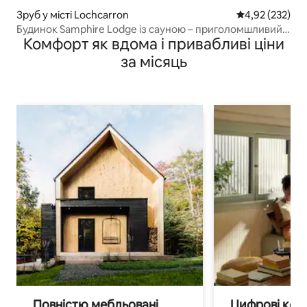
Зруб у місті Lochcarron
Середня оцінка
4,92 (232)
Будинок Samphire Lodge із сауною – приголомшливий
Комфорт як вдома і привабливі ціни
краєвид на озеро
за місяць
Повністю мебльовані
Цифрові кочі