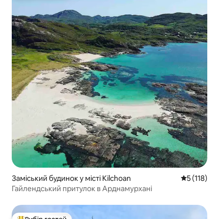
Заміський будинок у місті Kilchoan
Середня оці
5 (118)
Гайлендський притулок в Арднамурхані