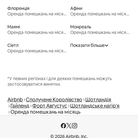
Флоренція
Афіни
Оренда помешкань на місяць
Оренда помешкань на місяць
Маямі
Монреаль
Оренда помешкань на місяць
Оренда помешкань на місяць
Сіетл
Показати більше
Оренда помешкань на місяць
*У певних регіонах і для деяких помешкань можуть
застосовуватися винятки.
Airbnb
Сполучене Королівство
Шотландія
Гайленд
Форт Авґустус
Шотландське нагір'я
Оренда помешкань на місяць
© 2026 Airbnb, Inc.