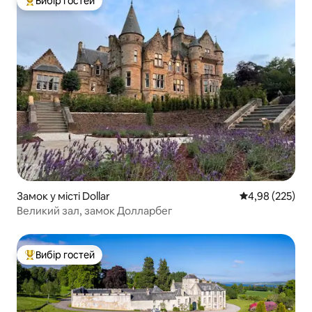
Вибір гостей
Топ вибір гостей
Замок у місті Dollar
Середня оцінка:
4,98 (225)
Великий зал, замок Долларбег
Вибір гостей
Топ вибір гостей