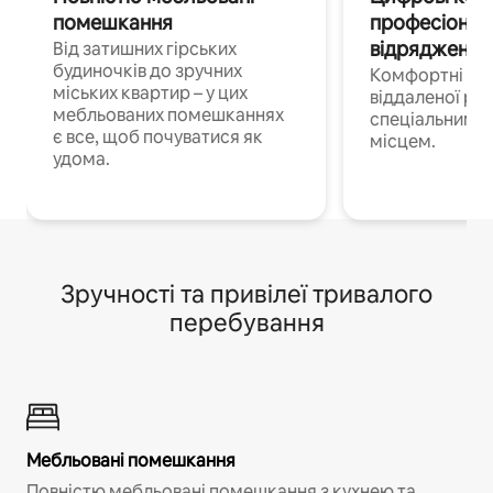
помешкання
професіонал
відрядження
Від затишних гірських
будиночків до зручних
Комфортні по
міських квартир – у цих
віддаленої роб
мебльованих помешканнях
спеціальним 
є все, щоб почуватися як
місцем.
удома.
Зручності та привілеї тривалого
перебування
Мебльовані помешкання
Повністю мебльовані помешкання з кухнею та