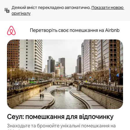
Перейти
Деякий вміст перекладено автоматично. 
Показати мовою 
до
оригіналу
вмісту
Перетворіть своє помешкання на Airbnb
Сеул: помешкання для відпочинку
Знаходьте та бронюйте унікальні помешкання на