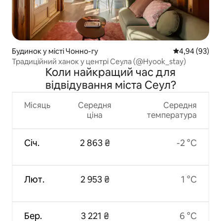
Будинок у місті Чонно-гу
Середня оцінка
4,94 (93)
Традиційний ханок у центрі Сеула (@Hyook_stay)
Коли найкращий час для
відвідування міста Сеул?
Місяць
Середня
Середня
ціна
температура
Січ.
2 863 ₴
-2 °C
Лют.
2 953 ₴
1 °C
Бер.
3 221 ₴
6 °C