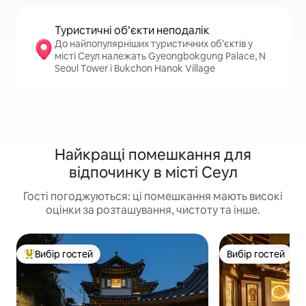
Туристичні об’єкти неподалік
До найпопулярніших туристичних об’єктів у
місті Сеул належать Gyeongbokgung Palace, N
Seoul Tower і Bukchon Hanok Village
Найкращі помешкання для
відпочинку в місті Сеул
Гості погоджуються: ці помешкання мають високі
оцінки за розташування, чистоту та інше.
Вибір гостей
Вибір гостей
Топ вибір гостей
Вибір гостей