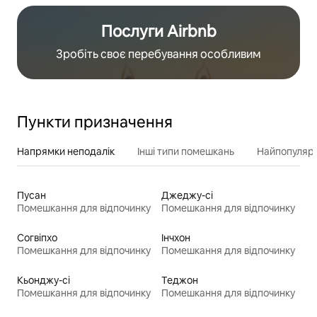
Послуги Airbnb
Зробіть своє перебування особливим
Пункти призначення
Напрямки неподалік
Інші типи помешкань
Найпопулярн
Пусан
Джеджу-сі
Помешкання для відпочинку
Помешкання для відпочинку
Согвіпхо
Інчхон
Помешкання для відпочинку
Помешкання для відпочинку
Кьонджу-сі
Теджон
Помешкання для відпочинку
Помешкання для відпочинку