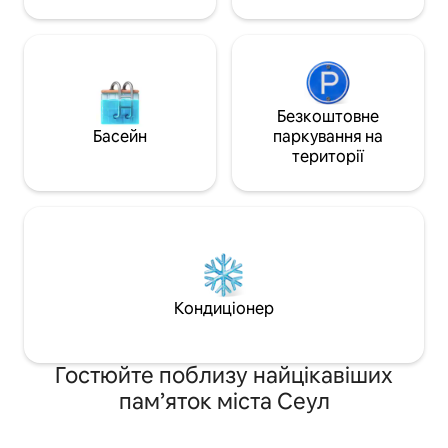
кімнати · Максимум 6 осіб · Двір ·
флігеля, мальов
Безкоштовна стоянка · Самостійне
внутрішнього дво
прибуття · Дитяче ліжечко · Надається
джакузі, завдяки
високий стілець 🏅 Доведено, що тут
підходить для ро
тихо · Відмінне помешкання в Сеулі
відпочинку з ко
протягом 2 років поспіль · 1-ше місце в
сімейного відпоч
Сеулі в корейському конкурсі B&B
особливої дати з
Безкоштовне
Awards · Головний приз · Рейтинг
Ще однією суттєв
Басейн
паркування на
5,0 зірок · У перших 1% вибору гостей
чудова доступніс
території
Однак найпоширеніші слова, які
розташоване в це
залишають у відгуках, – це Справа була
Помешкання розт
не в цифрах чи оголошеннях, а в
від села ханоків 
«гостинності». Поруч розташовані
Кьонбоккун, райо
палац Кьонбоккун, Сочхон і Пукчхон, і
Інса-дон, тож ви
Зупинка автобуса перед дверима
досліджувати ку
забезпечує сполучення з будь-яким
центру Сеула, а п
місцем в Сеулі. Якщо ви вагалися,
визначних пам'ят
Кондиціонер
навіть це вагання є прийнятним. У
джакузі та насо
Буам-доні – ваш власний Сеул.
гарячого чаю в т
Гостюйте поблизу найцікавіших
пам’яток міста Сеул