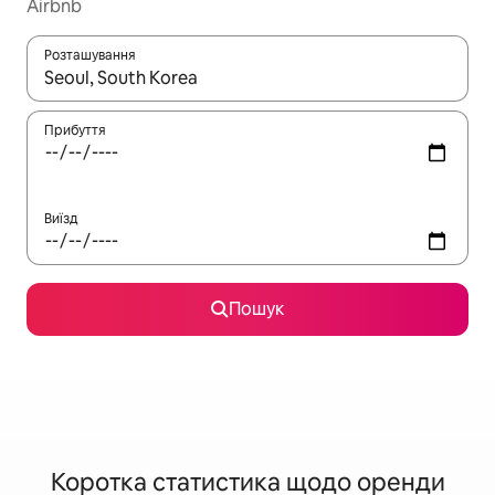
Airbnb
Розташування
Отримавши результати пошуку, використовуйте для навігації с
Прибуття
Виїзд
Пошук
Коротка статистика щодо оренди