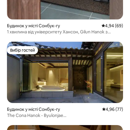
Будинок у місті Сонбук-гу
Середня оцінка
4,94 (69)
1 хвилина від університету Хансон, Gilun Hanok з
подвір’ям
Вибір гостей
Вибір гостей
Будинок у місті Сонбук-гу
Середня оцінк
4,96 (77)
The Cona Hanok - Byulonjae
#Розкіш#3хвилиниВідМетро