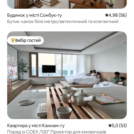
Будинок у місті Сонбук-гу
Середня оцінка
4,98 (56)
Бутик-ханок біля метро/автентичний та елегантний
Вибір гостей
Топ вибір гостей
Квартира у місті Каннам-гу
Середня оцін
5,0 (53)
Поряд із COEX /120” Проектор для кіновечорів