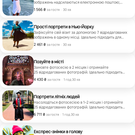
зображень надсилаються електронною поштою;
вартість: 35 $ на людину.
1 566 ₴
1 566 ₴ за гостя
,
за гостя
·
30 хв
Прості портрети в Нью-Йорку
Зафіксуйте свій візит за допомогою 7 відредагованих
зображень в одному місці. Ідеально підходить для
швидких портретів на відпочинку, для індивідуальних
2 461 ₴
2 461 ₴ за гостя
,
за гостя
·
30 хв
мандрівників і пар.
Позуйте в місті
Замовте фотосесію в 2 місцях і отримайте
25 відредагованих фотографій. Ідеально підходить
для швидких портретів на відпочинку, індивідуальних
4 430 ₴
4 430 ₴ за гостя
,
за гостя
·
1 год 30 хв
мандрівників, пар і туристичних блогерів.
Портрети літніх людей
Насолодіться фотосесією в 1–2 місцях і отримайте
25 відредагованих фотографій. Ідеально підходить
для старшокласників або випускників коледжу, які
6 711 ₴
6 711 ₴ за гостя
,
за гостя
·
1 год 30 хв
хочуть відзначити свою важливу подію в цей
випускний сезон!
Експрес-знімки в голову