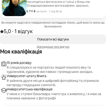
Насолодіться фотосесією в 1 місці з більш ніж
20 відредагованими фотографіями. Ідеально
підходить для тих, хто хоче оновити свій бізнес-
6 711 ₴
6 711 ₴ за гостя
,
за гостя
·
1 год 30 хв
профіль або сторінки в соціальних мережах за
допомогою портретних знімків і фотографій у
робочому середовищі!
Ви можете надіслати повідомлення господарю Alexis, щоб внести зміни до
бронювання.
5,0
·
1 відгук
Оцінка: 5,0 з 5 зірок на основі 1 відгуку.
,
Відображаються 0 з 0
Показати всі відгуки
Докладніше про відгуки
Моя кваліфікація
15 років досвіду
Я спеціалізуюся на портретах людей похилого віку та
художників, художніх виставках і громадських заходах.
Університет штату Вічита
Я зайняла друге місце в цифровій фотозйомці та отримала
нагороду глядацьких симпатій.
Університетська кваліфікація
У мене є ступені бакалавра і магістра з живопису, і я маю за
плечима навчання з фотографії.