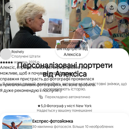
Перейти
до
вмісту
Roshely
Сполучені Штати
·
жовтень 2025 р.
Персоналізовані портрети
,
Алексіс, справді милий фотограф, зробив усе
від Алексіса
можливе, щоб я почувався комфортно. Її
справжня пристрасть до фотографії проявилася
Я лауреат премій, який робить автентичні та змістовні знімки, що
в приголомшливих фотографіях, які вона зробила.
розповідають історію.
Я дуже рекомендую її послуги! :)
Перекладено автоматично
5,0
·
Фотограф у місті New York
,
Надається у вашому помешканні
Експрес-фотозйомка
30-хвилинна фотосесія. Більше 10 необроблених