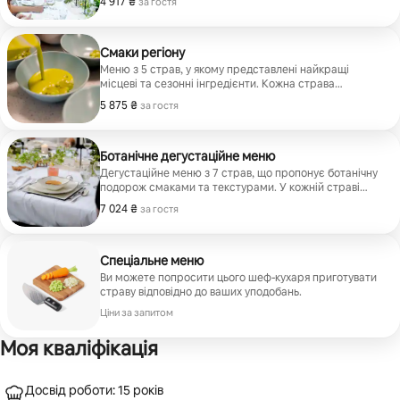
4 917 ₴
4 917 ₴ за гостя
за гостя
Смаки регіону
Меню з 5 страв, у якому представлені найкращі
місцеві та сезонні інгредієнти. Кожна страва
створена для того, щоб підкреслити природні смаки
5 875 ₴
5 875 ₴ за гостя
за гостя
регіону.
Ботанічне дегустаційне меню
Дегустаційне меню з 7 страв, що пропонує ботанічну
подорож смаками та текстурами. У кожній страві
використовуються сезонні та місцеві інгредієнти.
7 024 ₴
7 024 ₴ за гостя
за гостя
Спеціальне меню
Ви можете попросити цього шеф-кухаря приготувати
страву відповідно до ваших уподобань.
Ціни за запитом
Моя кваліфікація
Досвід роботи: 15 років