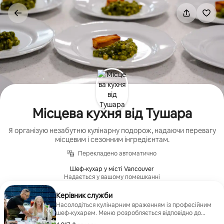
Перейти
до
вмісту
Місцева кухня від Тушара
Я організую незабутню кулінарну подорож, надаючи перевагу
місцевим і сезонним інгредієнтам.
Перекладено автоматично
Шеф-кухар у місті Vancouver
Надається у вашому помешканні
Керівник служби
Насолодіться кулінарним враженням із професійним
шеф-кухарем. Меню розробляється відповідно до
ваших уподобань і дієтичних потреб.