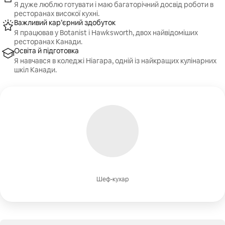
Я дуже люблю готувати і маю багаторічний досвід роботи в
ресторанах високої кухні.
Важливий кар’єрний здобуток
Я працював у Botanist і Hawksworth, двох найвідоміших
ресторанах Канади.
Освіта й підготовка
Я навчався в коледжі Ніагара, одній із найкращих кулінарних
шкіл Канади.
Шеф-кухар