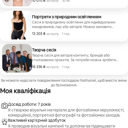
10 070 ₴
10 070 ₴ за групу
,
за групу
·
30 хв
Портрети з природним освітленням
Сесія в природному освітленні для індивідуальних
мандрівників, пар або авторів. Можна замовити
додаткові архітектурні знімки. |
13 203 ₴
13 203 ₴ за групу
,
за групу
·
1 год
Творча сесія
Творча сесія для авторів контенту, брендів або
стилізованих проєктів. За потреби можна зробити
архітектурні знімки.
16 336 ₴
16 336 ₴ за групу
,
за групу
·
1 год
Ви можете надіслати повідомлення господарю Nathaniel, щоб внести зміни
до бронювання.
Моя кваліфікація
Досвід роботи: 7 років
Я створюю візуальні матеріали для фотозйомки нерухомості,
комерційної, портретної фотографії та фотозйомки заходів.
Важливий кар’єрний здобуток
Я проводив візуальні кампанії та допомагав підвищувати