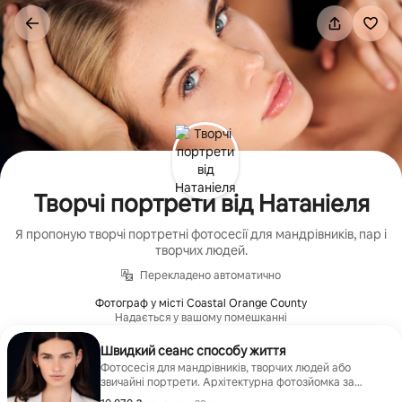
Перейти
до
вмісту
Творчі портрети від Натаніеля
Я пропоную творчі портретні фотосесії для мандрівників, пар і
творчих людей.
Перекладено автоматично
Фотограф у місті Coastal Orange County
Надається у вашому помешканні
Швидкий сеанс способу життя
Фотосесія для мандрівників, творчих людей або
звичайні портрети. Архітектурна фотозйомка за
запитом. |