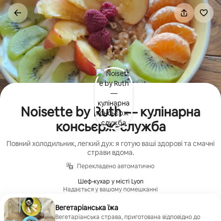
Перейти
до
вмісту
Noisette by Ruth — кулінарна
консьєрж-служба
Повний холодильник, легкий дух: я готую ваші здорові та смачні
страви вдома.
Перекладено автоматично
Шеф-кухар у місті Lyon
Надається у вашому помешканні
Вегетаріанська їжа
Вегетаріанська страва, приготована відповідно до