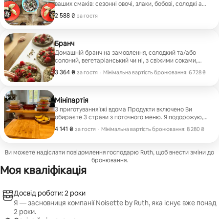
ваших смаків: сезонні овочі, злаки, бобові, солодкі або
гострі спеції... Я пристосовуюсь до ваших побажань,
2 588 ₴
2 588 ₴ за гостя
за гостя
щоб запропонувати вам здорову, смачну та повну
сенсу їжу.
Бранч
Домашній бранч на замовлення, солодкий та/або
солоний, вегетаріанський чи ні, з свіжими соками,
свіжими стравами, домашнім хлібом, гарячими
3 364 ₴
3 364 ₴ за гостя
за гостя
·
Мінімальна вартість бронювання: 6 728 ₴
стравами... Кожна деталь продумана, щоб
Мінімальна вартість бронювання: 6 728 ₴
подарувати вам смачний і неповторний момент.
Мініпартія
3 приготування їжі вдома Продукти включено Ви
обираєте 3 страви з поточного меню. Я подорожую,
щоб надавати послуги в помешканні Airbnb. Усе, що
4 141 ₴
4 141 ₴ за гостя
за гостя
·
Мінімальна вартість бронювання: 8 280 ₴
вам потрібно зробити, це розігріти його! Потрібна
Мінімальна вартість бронювання: 8 280 ₴
кухня (перевірте наявність духовки та плити)
Ви можете надіслати повідомлення господарю Ruth, щоб внести зміни до
бронювання.
Моя кваліфікація
Досвід роботи: 2 роки
Я — засновниця компанії Noisette by Ruth, яка існує вже понад
2 роки.