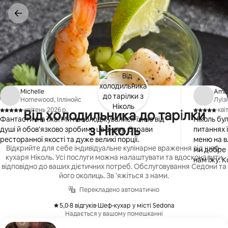
Перейти
до
вмісту
Michelle
Amb
Homewood, Іллінойс
Луїз
·
квітень 2026 р.
·
кві
Від холодильника до тарілки
,
,
Фантастична їжа! Ми насолоджувалися їжею від
Ніколь бу
з Ніколь
душі й обов'язково зробимо це знову. Страви
питаннях 
ресторанної якості та дуже великі порції.
меню на в
Відкрийте для себе індивідуальне кулінарне враження від шеф-
ми добре 
кухаря Ніколь. Усі послуги можна налаштувати та вдосконалити
нам їжу. 
відповідно до ваших дієтичних потреб. Обслуговування Седони та
поєднувал
його околиць. Зв 'яжіться з нами.
залишила 
Перекладено автоматично
Забронюю
5,0
·
8 відгуків
·
Шеф-кухар у місті Sedona
,
,
Надається у вашому помешканні