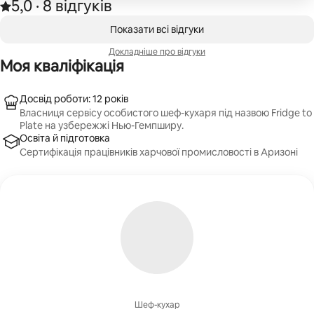
5,0
·
8 відгуків
Оцінка: 5,0 з 5 зірок на основі 8 відгуків.
,
Відображаються 0 з 0
Показати всі відгуки
Докладніше про відгуки
Моя кваліфікація
Досвід роботи: 12 років
Власниця сервісу особистого шеф-кухаря під назвою Fridge to
Plate на узбережжі Нью-Гемпширу.
Освіта й підготовка
Сертифікація працівників харчової промисловості в Аризоні
Шеф-кухар