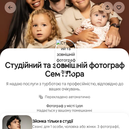
Перейти
до
вмісту
Студійний та зовнішній фотограф
Сем і Лора
Я надаю послуги з турботою та професійністю, відповідно до
ваших очікувань.
Перекладено автоматично
Фотограф у місті Lyon
Надається у вашому помешканні
Зйомка тільки в студії
Сеанс для 1 особи, чоловіка або жінки. 3 фотографії,