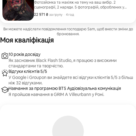
Фотозйомка та макіяж на тему на ваш вибір. 2
сценографії, 2 наряди. 5 фотографій, оброблених у
форматі HD, та 1 відбиток 20х30.
22 971 ₴
22 971 ₴ за групу
,
за групу
·
4 год
Ви можете надіслати повідомлення господарю Sam, щоб внести зміни до
бронювання.
Моя кваліфікація
10 років досвіду
Як засновник Black Flash Studio, я працюю з високими
стандартами та творчістю.
Відгуки клієнтів 5/5
У Google і Groupon ви знайдете всі відгуки клієнтів 5/5 з більш
ніж 32 відгуками.
Навчання за програмою BTS Аудіовізуальна комунікація
Я пройшов навчання в GRIM A Villeurbann у Роні.