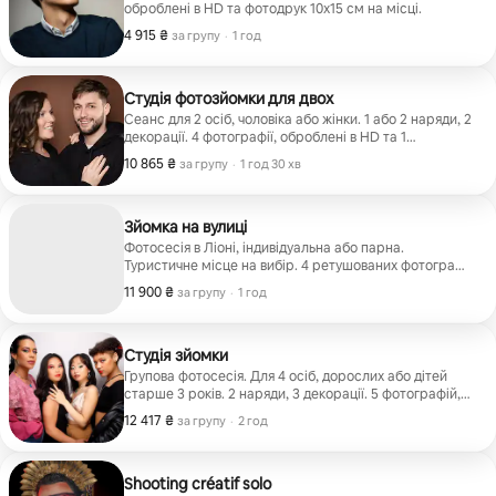
оброблені в HD та фотодрук 10х15 см на місці.
4 915 ₴
4 915 ₴ за групу
,
за групу
·
1 год
Студія фотозйомки для двох
Сеанс для 2 осіб, чоловіка або жінки. 1 або 2 наряди, 2
декорації. 4 фотографії, оброблені в HD та 1
фотографія 15х20 см на місці.
10 865 ₴
10 865 ₴ за групу
,
за групу
·
1 год 30 хв
Зйомка на вулиці
Фотосесія в Ліоні, індивідуальна або парна.
Туристичне місце на вибір. 4 ретушованих фотографії
у форматі HD включено. Виїзд тільки в Ліон.
11 900 ₴
11 900 ₴ за групу
,
за групу
·
1 год
Студія зйомки
Групова фотосесія. Для 4 осіб, дорослих або дітей
старше 3 років. 2 наряди, 3 декорації. 5 фотографій,
оброблених у форматі HD, та 1 друк 20х30 на місці.
12 417 ₴
12 417 ₴ за групу
,
за групу
·
2 год
Shooting créatif solo