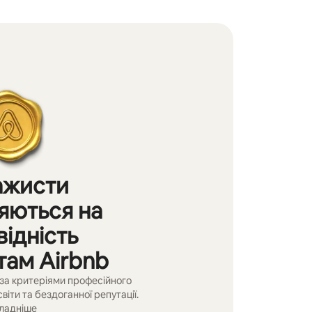
ажисти
яються на
відність
там Airbnb
за критеріями професійного
світи та бездоганної репутації.
ладніше