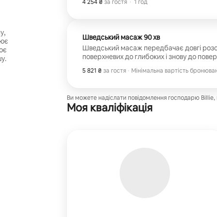
4 254 ₴
4 254 ₴ за гостя
,
за гостя
·
1 год
у,
Шведський масаж 90 хв
лює
Шведський масаж передбачає довгі розс
ює
поверхневих до глибоких і знову до поверх
у.
напруги з м’язів. Допомагає зняти втому
5 821 ₴
5 821 ₴ за гостя
,
за гостя
·
Мінімальна вартість бронюван
систему. Допомагає покращити обмін речо
Мінімальна вартість бронюван
загоєння.
Ви можете надіслати повідомлення господарю Billie,
Моя кваліфікація