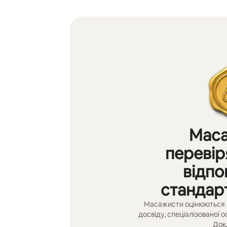
Мас
перевір
відпо
стандар
Масажисти оцінюються 
досвіду, спеціалізованої о
Док