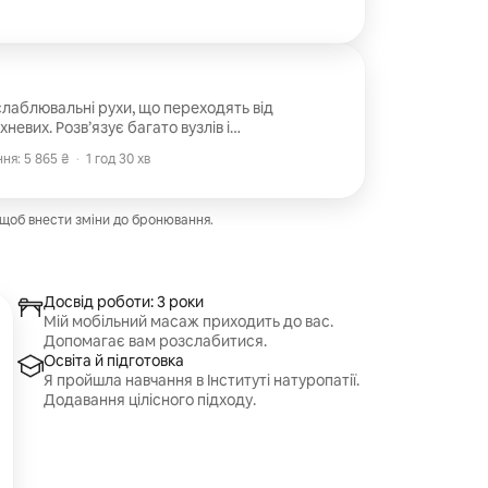
лаблювальні рухи, що переходять від
невих. Розв’язує багато вузлів і
 та тривогу, заспокоюючи нервову
ня: 5 865 ₴
·
1 год 30 хв
вин, імунну відповідь та процес
ня: 5 865 ₴
 щоб внести зміни до бронювання.
Досвід роботи: 3 роки
Мій мобільний масаж приходить до вас.
Допомагає вам розслабитися.
Освіта й підготовка
Я пройшла навчання в Інституті натуропатії.
Додавання цілісного підходу.