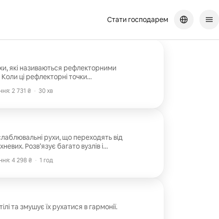
Стати господарем
хи, які називаються рефлекторними
. Коли ці рефлекторні точки
ся до більш природного способу
ня: 2 731 ₴
·
30 хв
 напругу, покращують кровообіг і
ня: 2 731 ₴
трапляти в клітини, а відходам –
лаблювальні рухи, що переходять від
невих. Розв’язує багато вузлів і
 та тривогу, заспокоюючи нервову
ня: 4 298 ₴
·
1 год
вин, імунну відповідь та процес
ня: 4 298 ₴
ілі та змушує їх рухатися в гармонії.