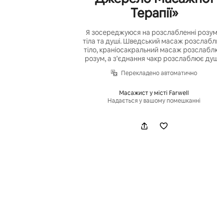
Терапії»
Я зосереджуюся на розслабленні розум
тіла та душі. Шведський масаж розслаб
тіло, краніосакральний масаж розслабл
розум, а з’єднання чакр розслаблює душ
Перекладено автоматично
Масажист у місті Farwell
Надається у вашому помешканні