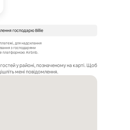
лення господарю Billie
платежі, для надсилання
ування з господарями
е платформою Airbnb.
остей у районі, позначеному на карті. Щоб
дішліть мені повідомлення.