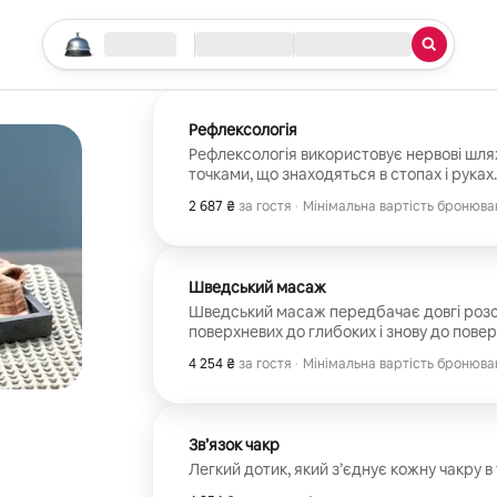
Почніть пошук
Розташування
Прибуття / Виїзд
Тип послуги
Рефлексологія
Рефлексологія використовує нервові шля
точками, що знаходяться в стопах і руках
опрацьовуються, тіло починає повертати
2 687 ₴
2 687 ₴ за гостя
,
за гостя
·
Мінімальна вартість бронюван
існування, гомеостазу. Ці точки знімають
Мінімальна вартість бронюван
дозволяють поживним речовинам легше по
виходити з них.
Шведський масаж
Шведський масаж передбачає довгі розс
поверхневих до глибоких і знову до поверх
напруги з м’язів. Допомагає зняти втому
4 254 ₴
4 254 ₴ за гостя
,
за гостя
·
Мінімальна вартість бронюван
систему. Допомагає покращити обмін речо
Мінімальна вартість бронюван
загоєння.
Зв’язок чакр
Легкий дотик, який з’єднує кожну чакру в т