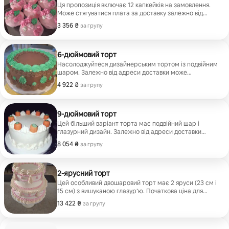
Ця пропозиція включає 12 капкейків на замовлення.
Може стягуватися плата за доставку залежно від
адреси видачі.
3 356 ₴
3 356 ₴ за групу
за групу
6-дюймовий торт
Насолоджуйтеся дизайнерським тортом із подвійним
шаром. Залежно від адреси доставки може
стягуватися плата за доставку.
4 922 ₴
4 922 ₴ за групу
за групу
9-дюймовий торт
Цей більший варіант торта має подвійний шар і
глазурний дизайн. Залежно від адреси доставки
може стягуватися плата за доставку.
8 054 ₴
8 054 ₴ за групу
за групу
2-ярусний торт
Цей особливий двошаровий торт має 2 яруси (23 см і
15 см) з вишуканою глазур’ю. Початкова ціна для
цього варіанту – 300 дол. США. Може стягуватися
13 422 ₴
13 422 ₴ за групу
за групу
плата за доставку залежно від адреси видачі.