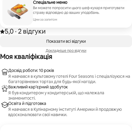
Спеціальне меню
Ви можете попросити цього шеф-кухаря приготувати
страву відповідно до ваших уподобань.
Ціни за запитом
5,0
·
2 відгуки
Оцінка: 5,0 з 5 зірок на основі 2 відгуків.
,
Відображаються 0 з 0
Показати всі відгуки
Докладніше про відгуки
Моя кваліфікація
Досвід роботи: 10 років
Я навчався в культовому готелі Four Seasons і спеціалізуюся на
багаторівневих тортах для будь-якої нагоди.
Важливий кар’єрний здобуток
Я був кондитером у кондитерській, що належала
знаменитості.
Освіта й підготовка
Я навчався в Кулінарному інституті Америки й продовжую
вдосконалювати свої навички.