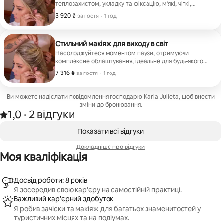
теплозахистом, укладку та фіксацію, м'які, чіткі,
напіввідведені або повністю відведені назад хвилі,
3 920 ₴
3 920 ₴ за гостя
,
за гостя
·
1 год
фінальні штрихи з використанням засобів,
призначених для тривалого застосування, та базові
аксесуари, такі як шпильки, гумки для волосся або
невеликі наповнювачі.
Стильний макіяж для виходу в світ
Насолоджуйтеся моментом паузи, отримуючи
комплексне облаштування, ідеальне для будь-якого
типу заходу. Сеанс включає укладку волосся хвилями,
7 316 ₴
7 316 ₴ за гостя
,
за гостя
·
1 год
напіврозпущене або зібране волосся, повну
підготовку шкіри, косметичні продукти, призначені
для тривалого застосування, накладні вії, стійкий
Ви можете надіслати повідомлення господарю Karla Julieta, щоб внести
макіяж на весь день і міні-ретушування губ наприкінці.
зміни до бронювання.
1,0
·
2 відгуки
Оцінка: 1,0 з 5 зірок на основі 2 відгуків.
,
Відображаються 0 з 0
Показати всі відгуки
Докладніше про відгуки
Моя кваліфікація
Досвід роботи: 8 років
Я зосередив свою кар'єру на самостійній практиці.
Важливий кар’єрний здобуток
Я робив зачіски та макіяж для багатьох знаменитостей у
туристичних місцях та на подіумах.