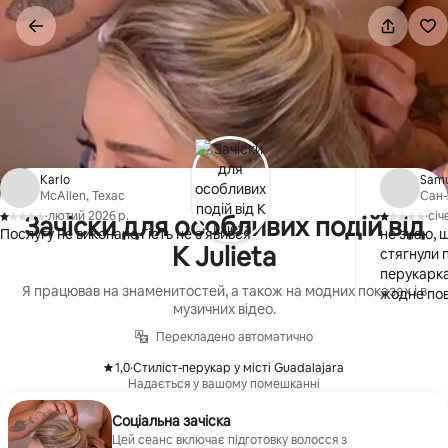
Перейти
до
вмісту
Karlo
Sam
McAllen, Техас
Сан-
·
лютий 2026 р.
·
січ
Зачіски для особливих подій від
,
,
Послугу не виконано Гість не з’явився
не знаю, щ
K Julieta
стягнули п
перукарка 
Я працював на знаменитостей, а також на модних показах і в
жодне пов
музичних відео.
Перекладено автоматично
1,0
·
Стиліст-перукар у місті Guadalajara
,
Надається у вашому помешканні
Соціальна зачіска
Цей сеанс включає підготовку волосся з