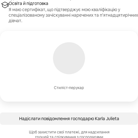
Освіта й підготовка
Я маю сертифікат, що підтверджує мою кваліфікацію у
спеціалізованому зачіскуванні наречених та п'ятнадцятирічних
дівчат.
Стиліст-перукар
Надіслати повідомлення господарю Karla Julieta
Щоб захистити свої платежі, для надсилання
грошей та спілкування з господарями