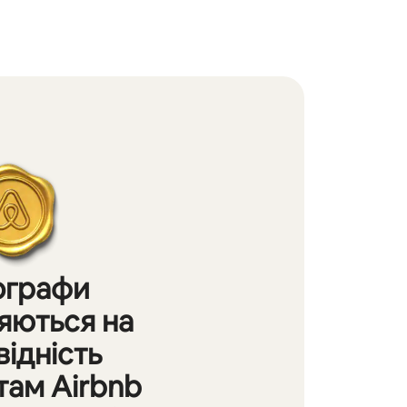
ографи
яються на
відність
там Airbnb