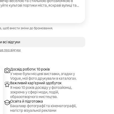
ч-вечір веселою та стильною фотозйомкою в
уйте культові портики міста, яскраві вулиці та
и я фотографую справжній сміх, незабутні
нергію вашої групи. Ви отримаєте красиво
ії на згадку про дивовижний день із
, щоб внести зміни до бронювання.
 всі відгуки
е про відгуки
Досвід роботи: 10 років
У мене були місцеві виставки, згадки у
Vogue, мої фото друкували в каталогах.
Важливий кар’єрний здобуток
Я маю 10 років досвіду у фотозйомці,
зокрема у сфері моди, подій,
образотворчого мистецтва.
Освіта й підготовка
Бакалавр фотографії та кінематографії,
магістр візуальної реклами