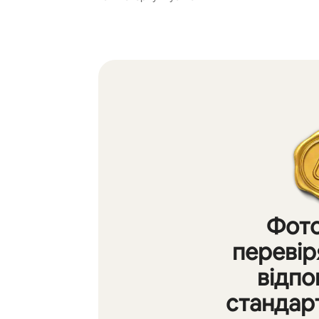
Фот
перевір
відпо
стандар