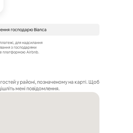
лення господарю Bianca
платежі, для надсилання
ування з господарями
е платформою Airbnb.
остей у районі, позначеному на карті. Щоб
дішліть мені повідомлення.