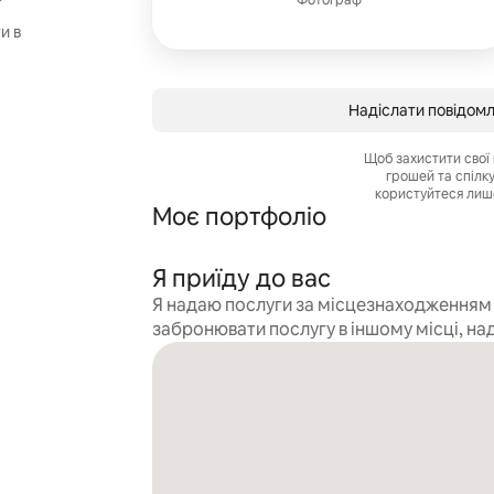
Фотограф
и в
Надіслати повідом
Щоб захистити свої 
грошей та спілк
користуйтеся лиш
Моє портфоліо
Я приїду до вас
Я надаю послуги за місцезнаходженням г
забронювати послугу в іншому місці, на