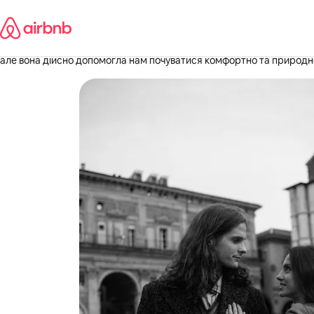
Перейти
Yasi
до
вмісту
·
червень 2026 р.
,
Чудова фотографка, нам сподобалося з нею працювати. Ми з нетер
але вона дійсно допомогла нам почуватися комфортно та природно 