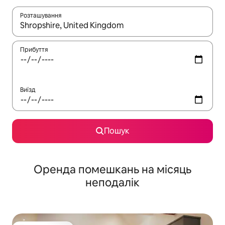
Розташування
Отримавши результати пошуку, використовуйте для навігації с
Прибуття
Виїзд
Пошук
Оренда помешкань на місяць
неподалік