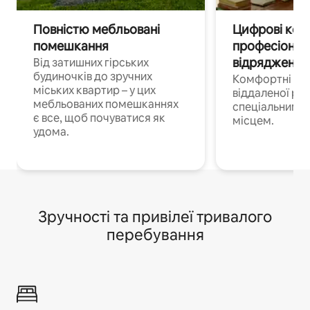
Повністю мебльовані
Цифрові кочі
помешкання
професіонал
відрядження
Від затишних гірських
будиночків до зручних
Комфортні по
міських квартир – у цих
віддаленої роб
мебльованих помешканнях
спеціальним 
є все, щоб почуватися як
місцем.
удома.
Зручності та привілеї тривалого
перебування