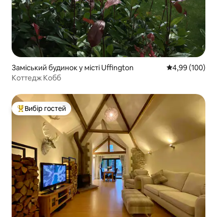
Заміський будинок у місті Uffington
Середня оцінка:
4,99 (100)
Коттедж Кобб
Вибір гостей
Топ вибір гостей