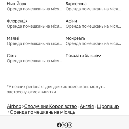
Нью-Йорк
Барселона
Оренда помешкань на місяць
Оренда помешкань на місяць
Флоренція
Афіни
Оренда помешкань на місяць
Оренда помешкань на місяць
Маямі
Монреаль
Оренда помешкань на місяць
Оренда помешкань на місяць
Сіетл
Показати більше
Оренда помешкань на місяць
*У певних регіонах і для деяких помешкань можуть
застосовуватися винятки.
Airbnb
Сполучене Королівство
Англія
Шропшир
Оренда помешкань на місяць