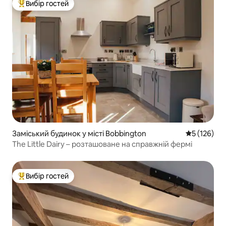
Вибір гостей
Топ вибір гостей
Заміський будинок у місті Bobbington
Середня оці
5 (126)
The Little Dairy – розташоване на справжній фермі
Вибір гостей
Топ вибір гостей