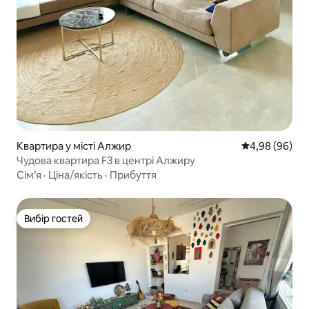
Квартира у місті Алжир
Середня оцінка
4,98 (96)
Чудова квартира F3 в центрі Алжиру
Сім’я
·
Ціна/якість
·
Прибуття
Вибір гостей
Вибір гостей