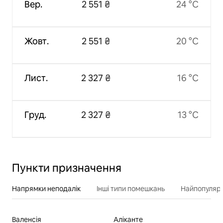
Вер.
2 551 ₴
24 °C
Жовт.
2 551 ₴
20 °C
Лист.
2 327 ₴
16 °C
Груд.
2 327 ₴
13 °C
Пункти призначення
Напрямки неподалік
Інші типи помешкань
Найпопулярн
Валенсія
Аліканте