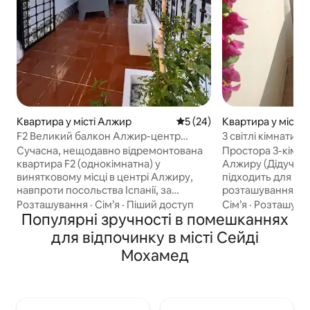
Квартира у місті Алжир
Середня оцінка: 5 з 5, відгу
5 (24)
Квартира у місті
F2 Великий балкон Алжир-центр
3 світлі кімнати 
Метро
Audin
Сучасна, нещодавно відремонтована
Простора 3-кімна
квартира F2 (однокімнатна) у
Алжиру (Дідуч-Му
винятковому місці в центрі Алжиру,
підходить для 4 осіб. Цент
навпроти посольства Іспанії, за
розташування: ме
1 хвилину від станції метро «Хеліфа-
будівлі, 5 хвилин
Розташування
·
Сім’я
·
Піший доступ
Сім’я
·
Розташува
Бухальфа» 🚇 та вулиці Дідуш-Мурад
Популярні зручності в помешканнях
10 хвилин від Гра
(колишня вулиця Мішеле). Світла,
Балкон з видом на
для відпочинку в місті Сейді
комфортна та обладнана квартира із
повністю обладнан
Мохамед
затишною вітальнею, приємною
Комфорт і міське життя. 
спальнею, обладнаною кухнею та
послуги: трансфе
великим балконом, з якого можна
аеропорту, гід, в
насолоджуватися дахами Алжиру.
щодо ресторанів. Повністю обладнан
Цілодобові послуги консьєржа.
(Wi-Fi, телевізор,