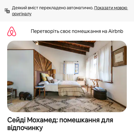
Перейти
Деякий вміст перекладено автоматично. 
Показати мовою 
до
оригіналу
вмісту
Перетворіть своє помешкання на Airbnb
Сейді Мохамед: помешкання для
відпочинку