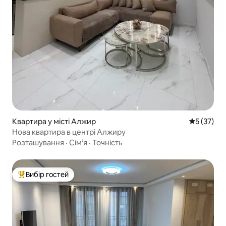
Квартира у місті Алжир
Середня оц
5 (37)
Нова квартира в центрі Алжиру
Розташування
·
Сім’я
·
Точність
Вибір гостей
Топ вибір гостей