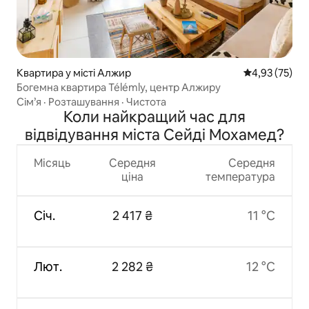
Квартира у місті Алжир
Середня оцінк
4,93 (75)
Богемна квартира Télémly, центр Алжиру
Сім’я
·
Розташування
·
Чистота
Коли найкращий час для
відвідування міста Сейді Мохамед?
Місяць
Середня
Середня
ціна
температура
Січ.
2 417 ₴
11 °C
Лют.
2 282 ₴
12 °C