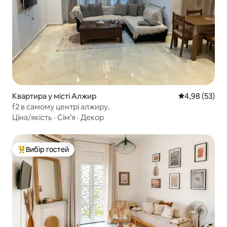
Квартира у місті Алжир
Середня оцінк
4,98 (53)
f2 в самому центрі алжиру.
Ціна/якість
·
Сім’я
·
Декор
Вибір гостей
Топ вибір гостей