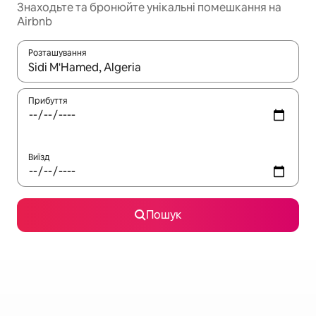
Знаходьте та бронюйте унікальні помешкання на
Airbnb
Розташування
Отримавши результати пошуку, використовуйте для навігації с
Прибуття
Виїзд
Пошук