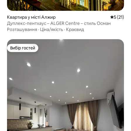
Квартира у місті Алжир
Середня оц
5 (21)
Дуплекс-пентхаус – ALGER Centre – стиль Осман
Розташування
·
Ціна/якість
·
Краєвид
Вибір гостей
Вибір гостей