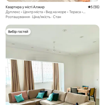
Квартира у місті Алжир
Середня оц
5 (55)
Дуплекс • Центр міста • Вид на море • Тераса •
Кондиціонер
Розташування
·
Ціна/якість
·
Стан
Вибір гостей
Вибір гостей