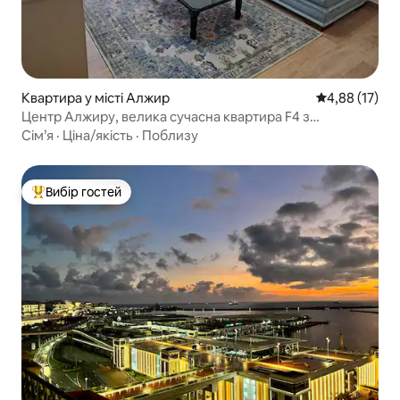
Квартира у місті Алжир
Середня оцінк
4,88 (17)
Центр Алжиру, велика сучасна квартира F4 з
кондиціонером
Сім’я
·
Ціна/якість
·
Поблизу
Вибір гостей
Топ вибір гостей