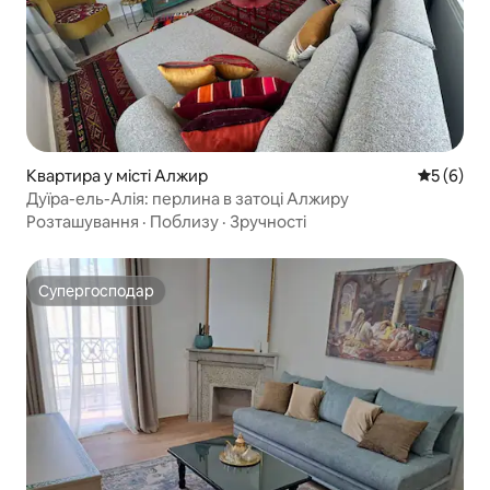
Квартира у місті Алжир
Середня о
5 (6)
Дуїра-ель-Алія: перлина в затоці Алжиру
Розташування
·
Поблизу
·
Зручності
Супергосподар
Супергосподар