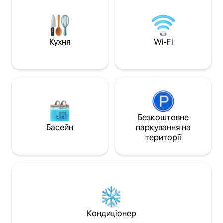
Сніданок включено. Розташування в
пральна машина) 
самому центрі, неподалік від
комфортного пер
магазинів, ресторанів, пам'яток і
громадського транспорту. Ідеальне
Кухня
Wi-Fi
помешкання для туристів або ділових
поїздок.
Безкоштовне
Басейн
паркування на
території
Кондиціонер