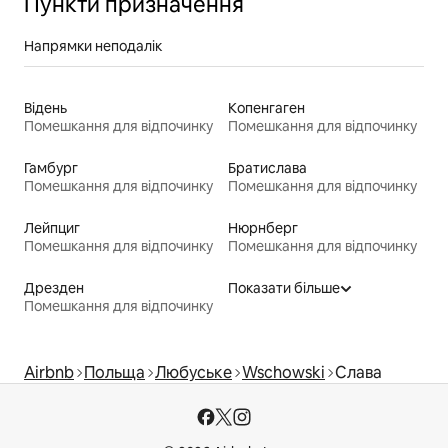
Пункти призначення
Напрямки неподалік
Відень
Копенгаген
Помешкання для відпочинку
Помешкання для відпочинку
Гамбург
Братислава
Помешкання для відпочинку
Помешкання для відпочинку
Лейпциг
Нюрнберг
Помешкання для відпочинку
Помешкання для відпочинку
Дрезден
Показати більше
Помешкання для відпочинку
Airbnb
Польща
Любуське
Wschowski
Слава