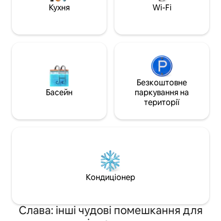
Славське – ідеально підходить для
становить близьк
Кухня
Wi-Fi
купання, прогулянок та заходу сонця.
Безкоштовне
Басейн
паркування на
території
Кондиціонер
Слава: інші чудові помешкання для