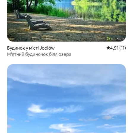
Будинок у місті Jodłów
Середня оцінк
4,91 (11)
М'ятний будиночок біля озера