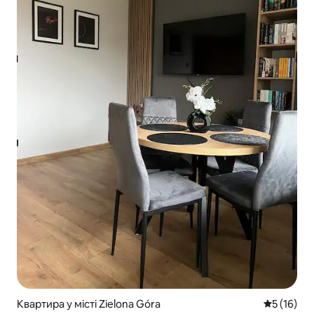
Квартира у місті Zielona Góra
Середня оц
5 (16)