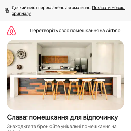
Перейти
Деякий вміст перекладено автоматично. 
Показати мовою 
до
оригіналу
вмісту
Перетворіть своє помешкання на Airbnb
Слава: помешкання для відпочинку
Знаходьте та бронюйте унікальні помешкання на