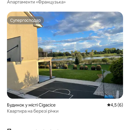
Апартаменти «Французька»
Супергосподар
Супергосподар
Будинок у місті Cigacice
Середня оці
4,5 (6)
Квартира на березі річки