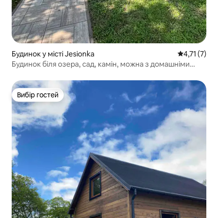
Будинок у місті Jesionka
Середня оцін
4,71 (7)
Будинок біля озера, сад, камін, можна з домашніми
тваринами
Вибір гостей
Вибір гостей