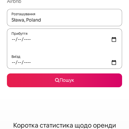
Airbnb
Розташування
Отримавши результати пошуку, використовуйте для навігації с
Прибуття
Виїзд
Пошук
Коротка статистика щодо оренди