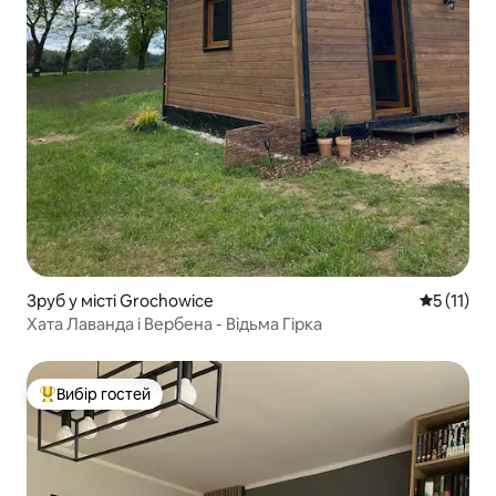
Зруб у місті Grochowice
Середня оц
5 (11)
Хата Лаванда і Вербена - Відьма Гірка
Вибір гостей
Топ вибір гостей