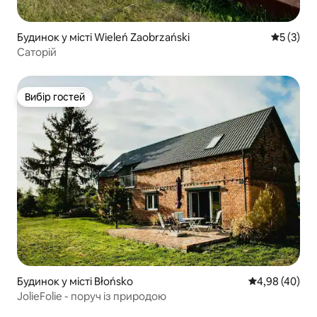
Будинок у місті Wieleń Zaobrzański
Середня о
5 (3)
Саторій
Вибір гостей
Вибір гостей
Будинок у місті Błońsko
Середня оцінка
4,98 (40)
JolieFolie - поруч із природою