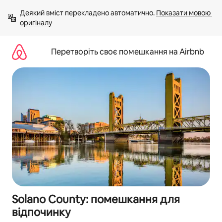
Перейти
Деякий вміст перекладено автоматично. 
Показати мовою 
до
оригіналу
вмісту
Перетворіть своє помешкання на Airbnb
Solano County: помешкання для
відпочинку