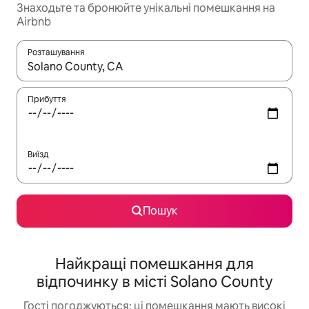
Знаходьте та бронюйте унікальні помешкання на
Airbnb
Розташування
Отримавши результати пошуку, використовуйте для навігації с
Прибуття
Виїзд
Пошук
Найкращі помешкання для
відпочинку в місті Solano County
Гості погоджуються: ці помешкання мають високі