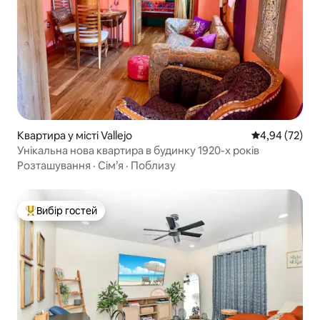
Квартира у місті Vallejo
Середня оцінк
4,94 (72)
Унікальна нова квартира в будинку 1920-х років
Розташування
·
Сім’я
·
Поблизу
Вибір гостей
Топ вибір гостей