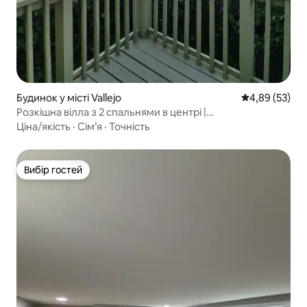
Будинок у місті Vallejo
Середня оцінк
4,89 (53)
Розкішна вілла з 2 спальнями в центрі |
Приголомшливий краєвид на затоку
Ціна/якість
·
Сім’я
·
Точність
Вибір гостей
Вибір гостей