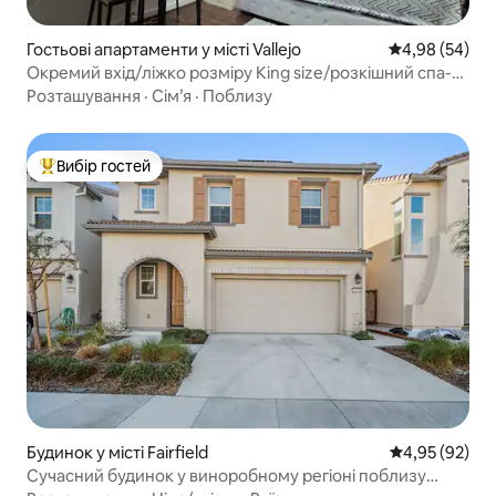
Гостьові апартаменти у місті Vallejo
Середня оцінка
4,98 (54)
Окремий вхід/ліжко розміру King size/розкішний спа-
душ
Розташування
·
Сім’я
·
Поблизу
Вибір гостей
Топ вибір гостей
Будинок у місті Fairfield
Середня оцінк
4,95 (92)
Сучасний будинок у виноробному регіоні поблизу