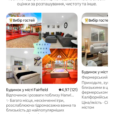
оцінки за розташування, чистоту та інше.
Вибір гостей
Вибір гостей
Топ вибір гостей
Топ вибір гостей
Будинок у місті Fai
Фермерський буд
багаття та видом 
Приходьте, зупині
регіоні
близькими в цьо
Будинок у місті Fairfield
Середня оцінка: 4,97 з 5, відгук
4,97 (121)
фермерському бу
Відпочинок і розваги поблизу Напи!
Каліфорнійської ви
4 спальні з гідромасажною ванною та
✨ Багато місця, нескінченні ігри,
знаходимося всьо
Ціна/якість
·
Сім’я
ігровою кімнатою
розслаблююча гідромасажна ванна та
хвилинах їзди від
містом
близькість до найпопулярніших
хвилинах їзди ві