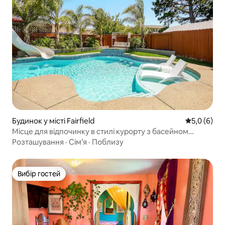
Будинок у місті Fairfield
Середня оці
5,0 (6)
Місце для відпочинку в стилі курорту з басейном
поблизу долини Напа
Розташування
·
Сім’я
·
Поблизу
Вибір гостей
Вибір гостей