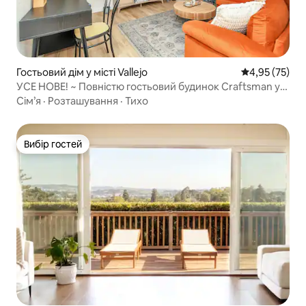
Гостьовий дім у місті Vallejo
Середня оцінк
4,95 (75)
УСЕ НОВЕ! ~ Повністю гостьовий будинок Craftsman у
парку
Сім’я
·
Розташування
·
Тихо
Вибір гостей
Вибір гостей