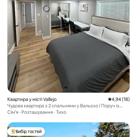
Квартира у місті Vallejo
Середня оцінк
4,94 (18)
Чудова квартира з 2 спальнями у Вальєхо | Поруч із
поромом до Сан-Франциско та Напи
Сім’я
·
Розташування
·
Тихо
Вибір гостей
Топ вибір гостей