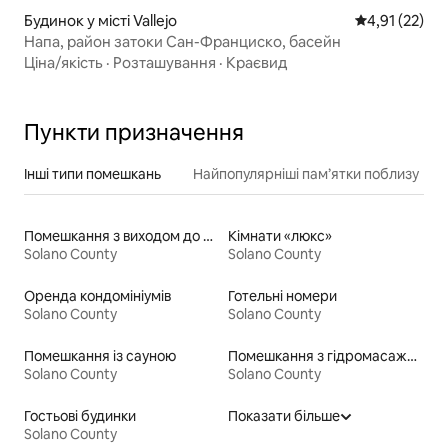
Будинок у місті Vallejo
Середня оцінк
4,91 (22)
Напа, район затоки Сан-Франциско, басейн
Ціна/якість
·
Розташування
·
Краєвид
Пункти призначення
Інші типи помешкань
Найпопулярніші пам’ятки поблизу
Помешкання з виходом до озера
Кімнати «люкс»
Solano County
Solano County
Оренда кондомініумів
Готельні номери
Solano County
Solano County
Помешкання із сауною
Помешкання з гідромасажною ванною
Solano County
Solano County
Гостьові будинки
Показати більше
Solano County