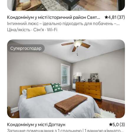
Кондомініум у місті Історичний район Святог
Середня оцінк
4,81 (37)
о Чарльза
Інтимний люкс – ідеально підходить для побачень –
люкс Fox
Ціна/якість
·
Сім’я
·
Wi-Fi
Супергосподар
Супергосподар
Кондомініум у місті Догтаун
Середня оці
5,0 (3)
Затишне помешкання з 1 спальнею | 1 ванною кімнатою