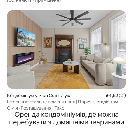
Гостинність
·
Приміщення
Кондомініум у місті Сент-Луїс
Середня оцінк
4,62 (21)
Історичне стильне помешкання | Поруч із стадіоном
Буш і Аркою
Сім’я
·
Розташування
·
Тихо
Оренда кондомініумів, де можна
перебувати з домашніми тваринами