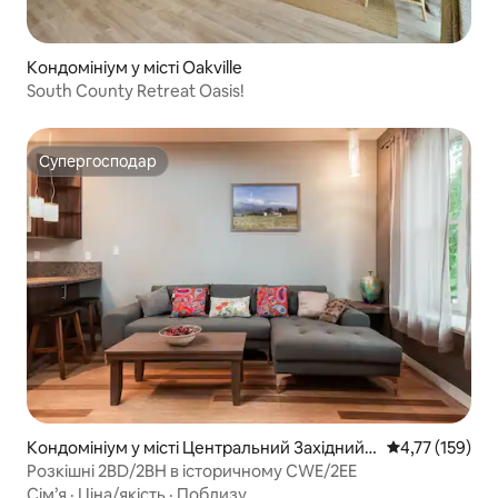
Кондомініум у місті Oakville
South County Retreat Oasis!
Супергосподар
Супергосподар
Кондомініум у місті Центральний Західний
Середня оцінка
4,77 (159)
Кінець
Розкішні 2BD/2BH в історичному CWE/2EE
Сім’я
·
Ціна/якість
·
Поблизу