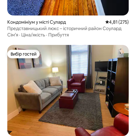
Кондомініум у місті Сулард
Середня оцінка
4,81 (275)
Представницький люкс – історичний район Соулард
Сім’я
·
Ціна/якість
·
Прибуття
Вибір гостей
Вибір гостей