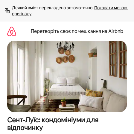
Перейти
Деякий вміст перекладено автоматично. 
Показати мовою 
до
оригіналу
вмісту
Перетворіть своє помешкання на Airbnb
Сент-Луїс: кондомініуми для
відпочинку