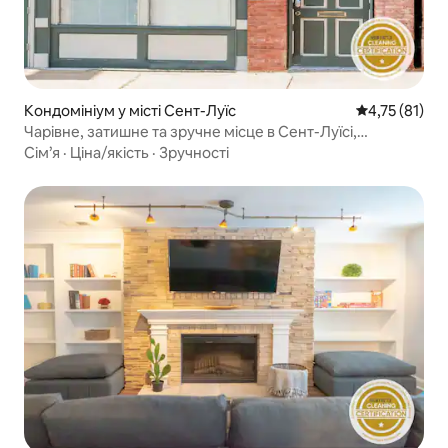
Кондомініум у місті Сент-Луїс
Середня оцінк
4,75 (81)
Чарівне, затишне та зручне місце в Сент-Луїсі,
ABODEbucks
Сім’я
·
Ціна/якість
·
Зручності