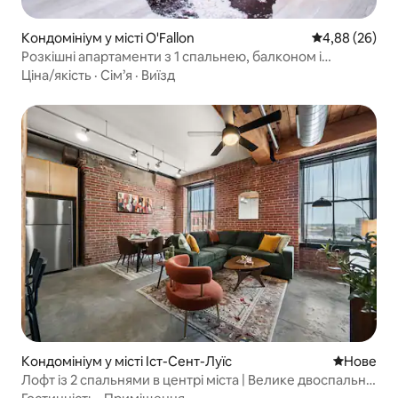
Кондомініум у місті O'Fallon
Середня оцінка
4,88 (26)
Розкішні апартаменти з 1 спальнею, балконом і
тренажерним залом
Ціна/якість
·
Сім’я
·
Виїзд
Кондомініум у місті Іст-Сент-Луїс
Нове місц
Нове
Лофт із 2 спальнями в центрі міста | Велике двоспальне
ліжко + велике двоспальне ліжко | 6 місць