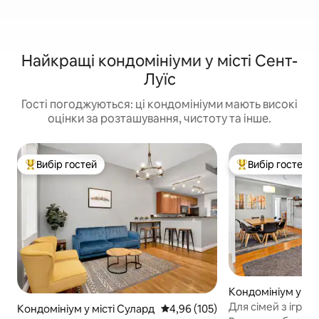
Найкращі кондомініуми у місті Сент-
Луїс
Гості погоджуються: ці кондомініуми мають високі
оцінки за розташування, чистоту та інше.
Вибір гостей
Вибір гостей
Топ вибір гостей
Топ вибір гостей
Кондомініум у міс
уїс
Для сімей з ігро
Кондомініум у місті Сулард
Середня оцінка: 4,96 з 5, відгук
4,96 (105)