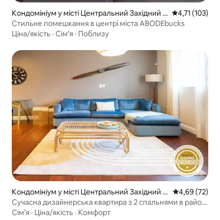
Кондомініум у місті Центральний Західний К
Середня оцінка
4,71 (103)
інець
Стильне помешкання в центрі міста ABODEbucks
Ціна/якість
·
Сім’я
·
Поблизу
Кондомініум у місті Центральний Західний Кі
Середня оцінк
4,69 (72)
нець
Сучасна дизайнерська квартира з 2 спальнями в районі
CWE, ABODEbucks
Сім’я
·
Ціна/якість
·
Комфорт