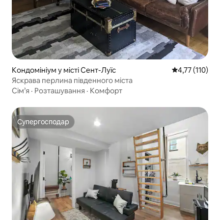
Кондомініум у місті Сент-Луїс
Середня оцінка
4,77 (110)
Яскрава перлина південного міста
Сім’я
·
Розташування
·
Комфорт
Супергосподар
Супергосподар