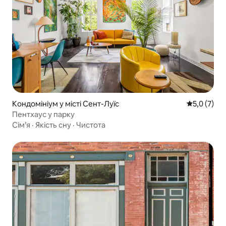
Кондомініум у місті Сент-Луїс
Середня оці
5,0 (7)
Пентхаус у парку
Сім’я
·
Якість сну
·
Чистота