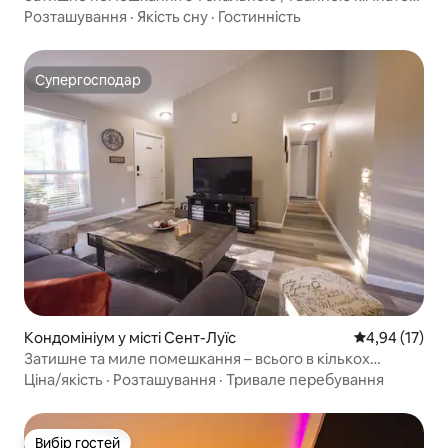
- Пральна/сушильна машина - Близько до всього!
Розташування
·
Якість сну
·
Гостинність
Супергосподар
Супергосподар
Кондомініум у місті Сент-Луїс
Середня оцінк
4,94 (17)
Затишне та миле помешкання – всього в кількох
хвилинах від West Port Plaza!
Ціна/якість
·
Розташування
·
Тривале перебування
Вибір гостей