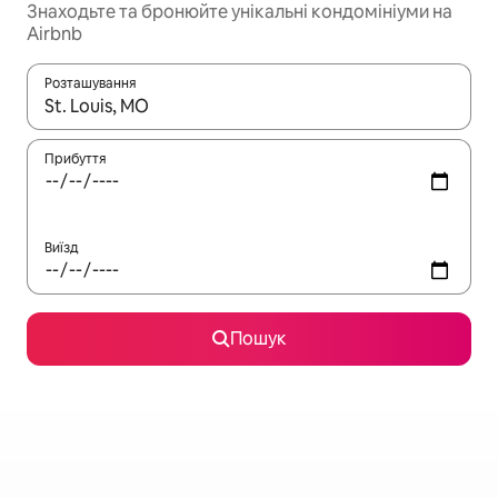
Знаходьте та бронюйте унікальні кондомініуми на
Airbnb
Розташування
Отримавши результати пошуку, використовуйте для навігації с
Прибуття
Виїзд
Пошук