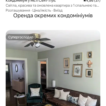
Кондомініум у місті Сент-Луїс
Середня оцінк
4,86 (37)
Світла, красива та оновлена квартира з 1 спальнею та
1 ванною кімнатою
Розташування
·
Ціна/якість
·
Виїзд
Оренда окремих кондомініумів
Супергосподар
Супергосподар