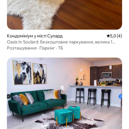
Кондомініум у місті Сулард
Середня оці
5,0 (4)
Oasis In Soulard: безкоштовне паркування, велика 1
спальня
Розташування
·
Паркінг
·
ТБ