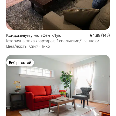
Кондомініум у місті Сент-Луїс
Середня оцінка
4,88 (145)
Історична, тиха квартира з 2 спальнями/1 ванною/
робочим місцем
Ціна/якість
·
Сім’я
·
Тихо
Вибір гостей
Вибір гостей