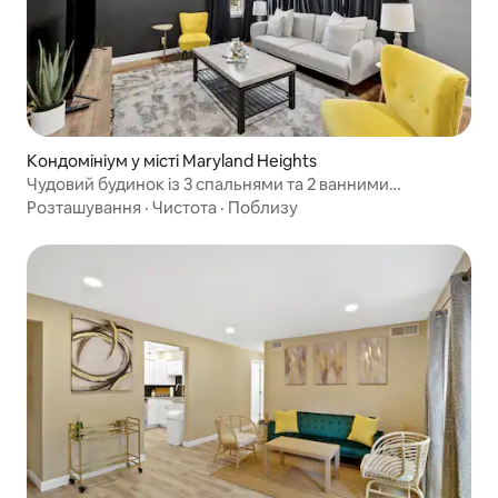
Кондомініум у місті Maryland Heights
Чудовий будинок із 3 спальнями та 2 ванними
кімнатами в Меріленд-Гайтс
Розташування
·
Чистота
·
Поблизу