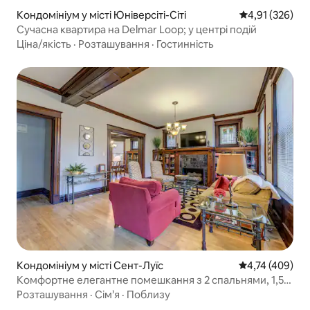
Кондомініум у місті Юніверсіті-Сіті
Середня оцінка
4,91 (326)
Сучасна квартира на Delmar Loop; у центрі подій
Ціна/якість
·
Розташування
·
Гостинність
Кондомініум у місті Сент-Луїс
Середня оцінка
4,74 (409)
Комфортне елегантне помешкання з 2 спальнями, 1,5
бати, розташоване в центрі міста.
Розташування
·
Сім’я
·
Поблизу