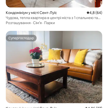
Кондомініум у місті Сент-Луїс
Середня оцін
4,8 (64)
Чудова, тепла квартира в центрі міста з 1 спальнею та
1 ванною кімнатою
Розташування
·
Сім’я
·
Парки
Супергосподар
Супергосподар