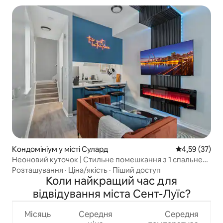
Кондомініум у місті Сулард
Середня оцінк
4,59 (37)
Неоновий куточок | Стильне помешкання з 1 спальнею
в районі Сулар
Розташування
·
Ціна/якість
·
Піший доступ
Коли найкращий час для
відвідування міста Сент-Луїс?
Місяць
Середня
Середня