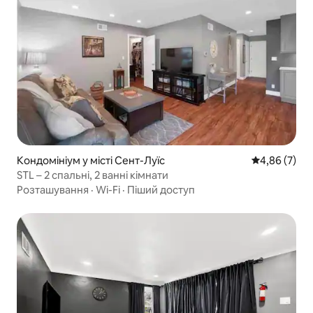
Кондомініум у місті Сент-Луїс
Середня оцін
4,86 (7)
STL – 2 спальні, 2 ванні кімнати
Розташування
·
Wi-Fi
·
Піший доступ