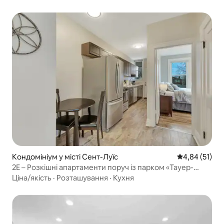
Кондомініум у місті Сент-Луїс
Середня оцінк
4,84 (51)
2E – Розкішні апартаменти поруч із парком «Тауер-
Гроув»
Ціна/якість
·
Розташування
·
Кухня