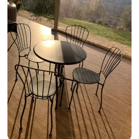
для сидіння з видом на культову
скористатися на
статую Білого коня. Це спокійне місце
місцем. Ідеально
для відпочинку, розташоване за
пішоходів, велоси
галявиною з польовими квітами, з
шукає заспокійли
власною доріжкою та паркувальним
місцем.