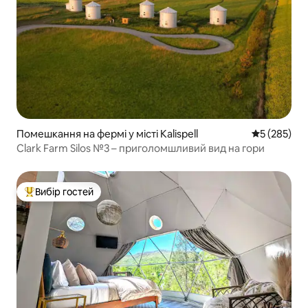
Помешкання на фермі у місті Kalispell
Середня оці
5 (285)
Clark Farm Silos №3 – приголомшливий вид на гори
Вибір гостей
Топ вибір гостей