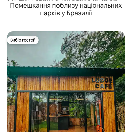
Помешкання поблизу національних
відпочинок! ГІДРОМАСАЖНА ВАННА та краєвиди~
парків у Бразилії
Вибір гостей
Вибір гостей