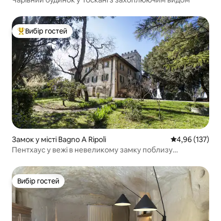
Вибір гостей
Топ вибір гостей
Замок у місті Bagno A Ripoli
Середня оцінка
4,96 (137)
Пентхаус у вежі в невеликому замку поблизу
Флоренції
Вибір гостей
Вибір гостей