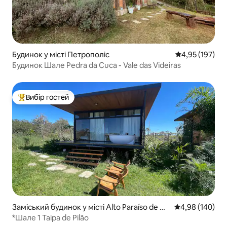
Будинок у місті Петрополіс
Середня оцінка
4,95 (197)
Будинок Шале Pedra da Cuca - Vale das Videiras
Вибір гостей
Топ вибір гостей
Заміський будинок у місті Alto Paraíso de Go
Середня оцінка:
4,98 (140)
iás
*Шале 1 Taipa de Pilão