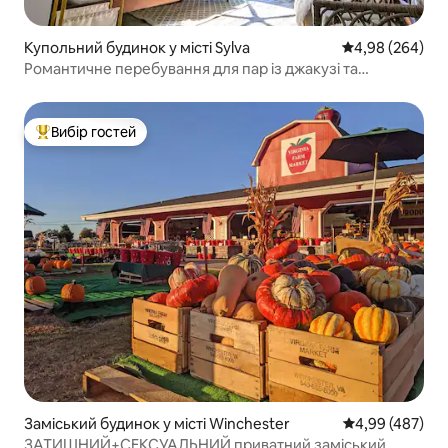
Купольний будинок у місті Sylva
Середня оцінка:
4,98 (264)
Романтичне перебування для пар із джакузі та
чудовими краєвидами
Вибір гостей
Топ вибір гостей
Заміський будинок у місті Winchester
Середня оцінка:
4,99 (487)
ЗАТИШНИЙ+СЕКСУАЛЬНИЙ приватний заміський