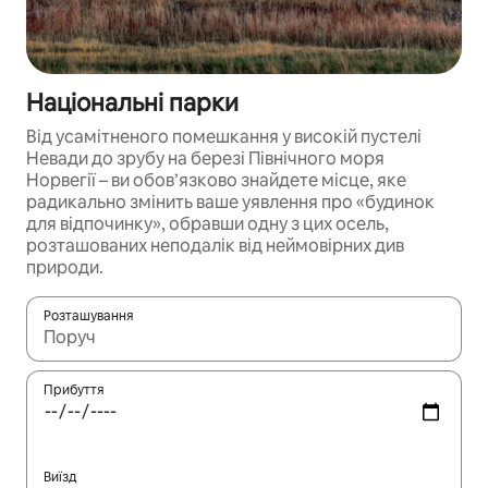
Національні парки
Від усамітненого помешкання у високій пустелі
Невади до зрубу на березі Північного моря
Норвегії – ви обов’язково знайдете місце, яке
радикально змінить ваше уявлення про «будинок
для відпочинку», обравши одну з цих осель,
розташованих неподалік від неймовірних див
природи.
Розташування
Отримавши результати пошуку, використовуйте для навігації с
Прибуття
Виїзд