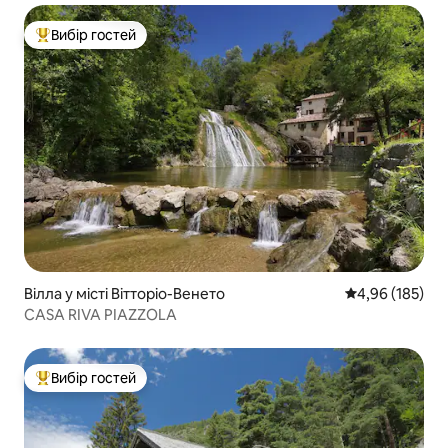
Вибір гостей
Топ вибір гостей
Вілла у місті Вітторіо-Венето
Середня оцінка
4,96 (185)
CASA RIVA PIAZZOLA
Вибір гостей
Топ вибір гостей