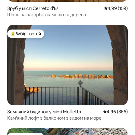
Зруб у місті Cerreto d'Esi
Середня оцінка
4,99 (159)
Шале на пагорбі з каменю та дерева.
Вибір гостей
Топ вибір гостей
Земляний будинок у місті Molfetta
Середня оцінка:
4,96 (366)
Кам'яний лофт з балконом з видом на море