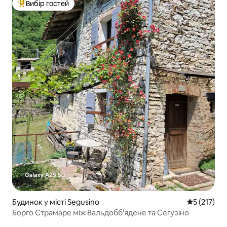
Вибір гостей
Топ вибір гостей
Будинок у місті Segusino
Середня оці
5 (217)
Борго Страмаре між Вальдобб'ядене та Сегузіно