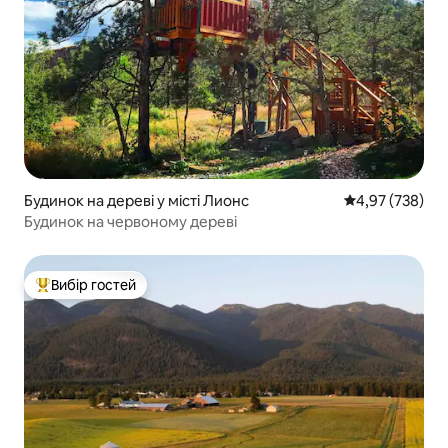
Будинок на дереві у місті Лионс
Середня оцінка:
4,97 (738)
Будинок на червоному дереві
Вибір гостей
Топ вибір гостей