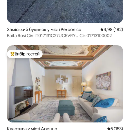
Заміський будинок у місті Perdonico
Середня оцінка
4,98 (182)
Baita Rosi Cin:IT017131C27UC5VRYU Cir:01713100002
Вибір гостей
Топ вибір гостей
Квартира у місті Ареццо
Середня оці
5 (153)