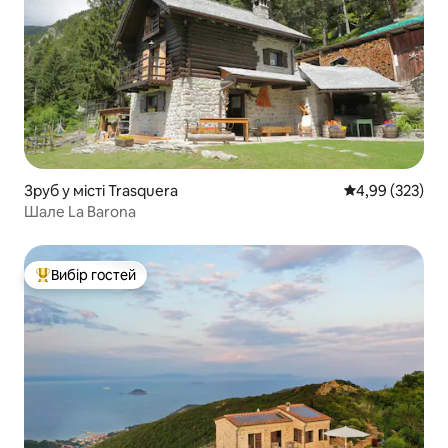
Зруб у місті Trasquera
Середня оцінка:
4,99 (323)
Шале La Barona
Вибір гостей
Топ вибір гостей