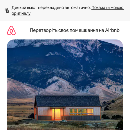
Перейти
Деякий вміст перекладено автоматично. 
Показати мовою 
до
оригіналу
вмісту
Перетворіть своє помешкання на Airbnb