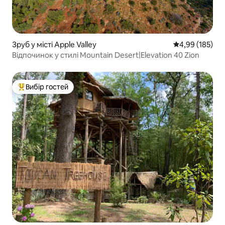
Зруб у місті Apple Valley
Середня оцінка
4,99 (185)
Відпочинок у стилі Mountain Desert|Elevation 40 Zion
Вибір гостей
Топ вибір гостей