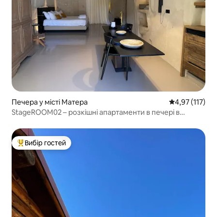
Печера у місті Матера
Середня оцінка
4,97 (117)
StageROOM02 – розкішні апартаменти в печері в
історичній Матері
Вибір гостей
Топ вибір гостей