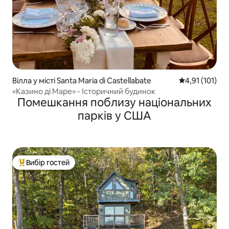
Вілла у місті Santa Maria di Castellabate
Середня оцінка
4,91 (101)
«Казино ді Маре» - Історичний будинок
Помешкання поблизу національних
парків у США
Вибір гостей
Топ вибір гостей