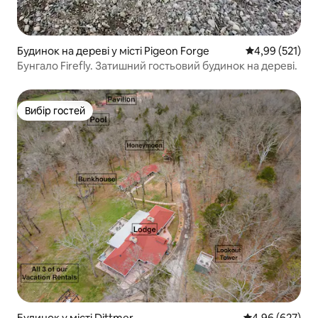
Будинок на дереві у місті Pigeon Forge
Середня оцінка
4,99 (521)
Бунгало Firefly. Затишний гостьовий будинок на дереві.
Вибір гостей
Вибір гостей
Будинок у місті Dittmer
Середня оцінка:
4,96 (627)