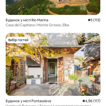
Будинок у місті Rio Marina
Середня оці
5 (113)
Casa del Capitano | Monte Grosso, Elba
Вибір гостей
Вибір гостей
Будинок у місті Pontassieve
Середня оцінка
4,96 (117)
Чарівний будинок у Тоскані з захоплюючим видом