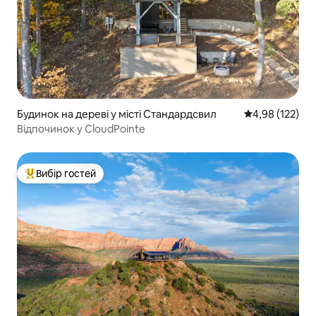
Будинок на дереві у місті Стандардсвил
Середня оцінка
4,98 (122)
Відпочинок у CloudPointe
Вибір гостей
Топ вибір гостей