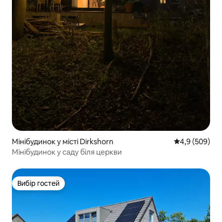
Мінібудинок у місті Dirkshorn
Середня оцінка
4,9 (509)
Мінібудинок у саду біля церкви
Вибір гостей
Вибір гостей