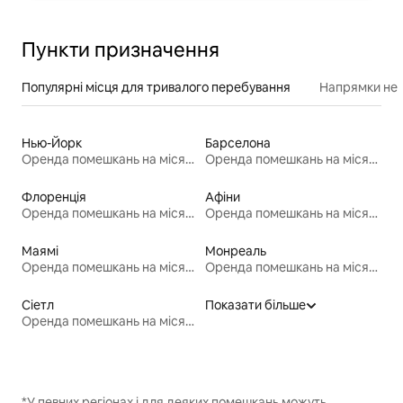
Пункти призначення
Популярні місця для тривалого перебування
Напрямки неп
Нью-Йорк
Барселона
Оренда помешкань на місяць
Оренда помешкань на місяць
Флоренція
Афіни
Оренда помешкань на місяць
Оренда помешкань на місяць
Маямі
Монреаль
Оренда помешкань на місяць
Оренда помешкань на місяць
Сіетл
Показати більше
Оренда помешкань на місяць
*У певних регіонах і для деяких помешкань можуть