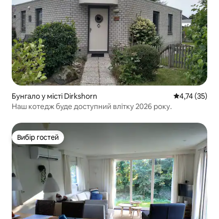
Бунгало у місті Dirkshorn
Середня оцінк
4,74 (35)
Наш котедж буде доступний влітку 2026 року.
Вибір гостей
Вибір гостей