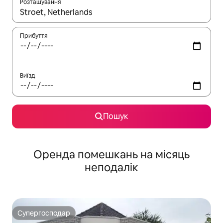
Розташування
Отримавши результати пошуку, використовуйте для навігації с
Прибуття
Виїзд
Пошук
Оренда помешкань на місяць
неподалік
Супергосподар
Супергосподар