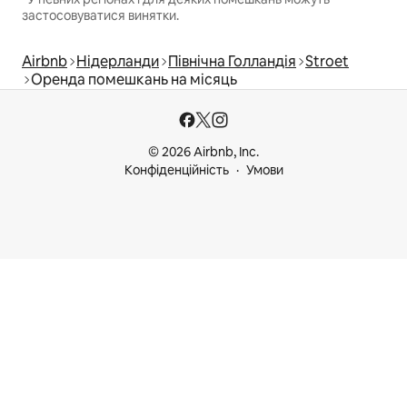
застосовуватися винятки.
Airbnb
Нідерланди
Північна Голландія
Stroet
Оренда помешкань на місяць
© 2026 Airbnb, Inc.
Конфіденційність
Умови