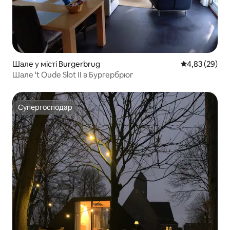
Шале у місті Burgerbrug
Середня оцінк
4,83 (29)
Шале 't Oude Slot II в Бургербрюг
Супергосподар
Супергосподар