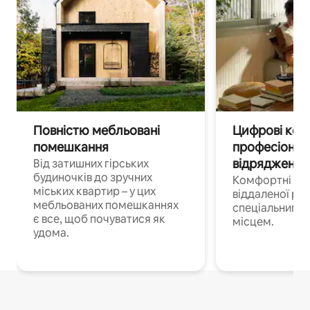
Повністю мебльовані
Цифрові кочі
помешкання
професіонал
відрядження
Від затишних гірських
будиночків до зручних
Комфортні по
міських квартир – у цих
віддаленої роб
мебльованих помешканнях
спеціальним 
є все, щоб почуватися як
місцем.
удома.