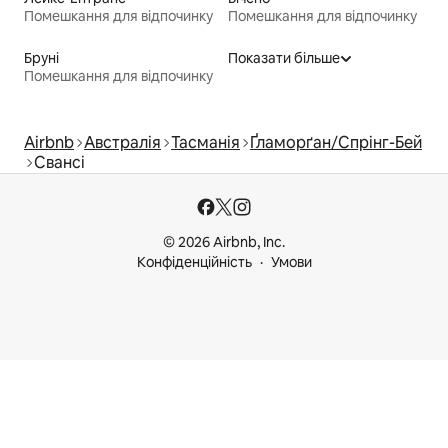
Помешкання для відпочинку
Помешкання для відпочинку
Бруні
Показати більше
Помешкання для відпочинку
Airbnb
Австралія
Тасманія
Ґламорґан/Спрінг-Бей
Свансі
© 2026 Airbnb, Inc.
Конфіденційність
Умови