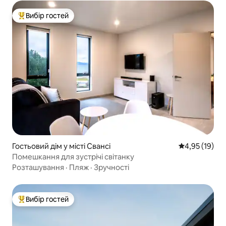
Вибір гостей
Топ вибір гостей
Гостьовий дім у місті Свансі
Середня оцінк
4,95 (19)
Помешкання для зустрічі світанку
Розташування
·
Пляж
·
Зручності
Вибір гостей
Топ вибір гостей