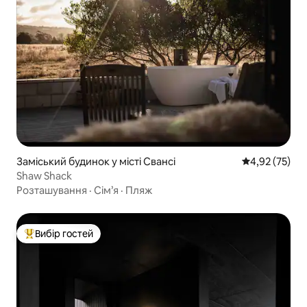
Заміський будинок у місті Свансі
Середня оцінк
4,92 (75)
Shaw Shack
Розташування
·
Сім’я
·
Пляж
Вибір гостей
Топ вибір гостей