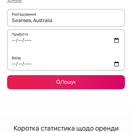
Airbnb
Розташування
Отримавши результати пошуку, використовуйте для навігації с
Прибуття
Виїзд
Пошук
Коротка статистика щодо оренди