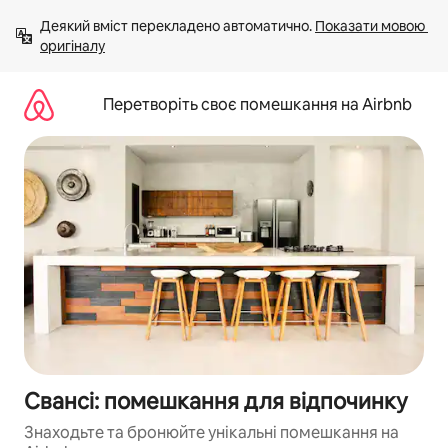
Перейти
Деякий вміст перекладено автоматично. 
Показати мовою 
до
оригіналу
вмісту
Перетворіть своє помешкання на Airbnb
Свансі: помешкання для відпочинку
Знаходьте та бронюйте унікальні помешкання на