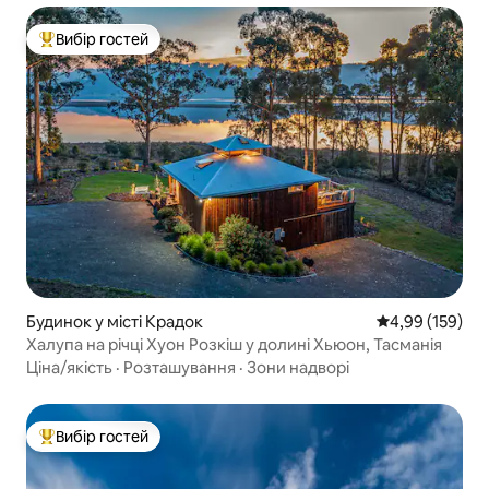
Вибір гостей
Топ вибір гостей
Будинок у місті Крадок
Середня оцінка
4,99 (159)
Халупа на річці Хуон Розкіш у долині Хьюон, Тасманія
Ціна/якість
·
Розташування
·
Зони надворі
Вибір гостей
Топ вибір гостей