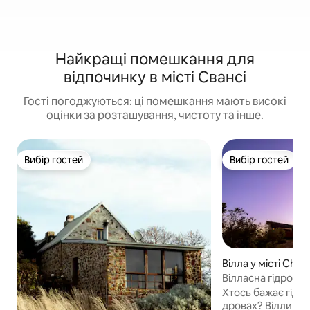
Найкращі помешкання для
відпочинку в місті Свансі
Гості погоджуються: ці помешкання мають високі
оцінки за розташування, чистоту та інше.
Вибір гостей
Вибір гостей
Вибір гостей
Вибір гостей
Вілла у місті Chai
ns
Вілласна гідромас
Beach Co
Хтось бажає гідр
дровах? Вілли Little Beach