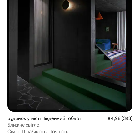
Будинок у місті Південний Гобарт
Середня оцінка:
4,98 (393)
Ближнє світло.
Сім’я
·
Ціна/якість
·
Точність