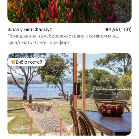
Вілла у місті Фалмут
Середня оцінка: 
4,95 (1 181)
Помешкання на узбережжі океану з каміном між
пляжем Бей-оф-Файрс і мисом Вайнглас
Ціна/якість
·
Сім’я
·
Комфорт
Вибір гостей
Топ вибір гостей