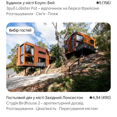
Будинок у місті Коулс-Бей
Середня оці
5 (156)
Зруб Lobster Pot – відпочинок на березі Фрейсіне
Розташування
·
Сім’я
·
Пляж
Вибір гостей
Вибір гостей
Гостьовий дім у місті Західний Лонсестон
Середня оцінка:
4,94 (490)
Студія Birdhouse 2 – архітектурний досвід
Розташування
·
Ціна/якість
·
Пересування містом