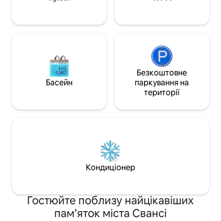
з книгою та келихом вина Lisdillon
Pinot. 25 хвилин до порома на острів
Марія, ~1 година до Фрейсінета.
Безкоштовне
Басейн
паркування на
території
Кондиціонер
Гостюйте поблизу найцікавіших
пам’яток міста Свансі