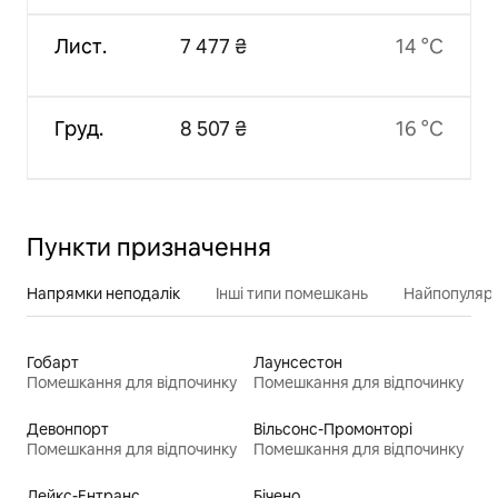
Лист.
7 477 ₴
14 °C
Груд.
8 507 ₴
16 °C
Пункти призначення
Напрямки неподалік
Інші типи помешкань
Найпопулярн
Гобарт
Лаунсестон
Помешкання для відпочинку
Помешкання для відпочинку
Девонпорт
Вільсонс-Промонторі
Помешкання для відпочинку
Помешкання для відпочинку
Лейкс-Ентранс
Бічено