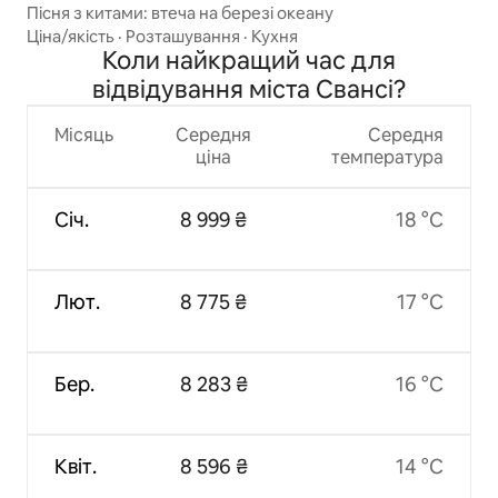
Пісня з китами: втеча на березі океану
Ціна/якість
·
Розташування
·
Кухня
Коли найкращий час для
відвідування міста Свансі?
Місяць
Середня
Середня
ціна
температура
Січ.
8 999 ₴
18 °C
Лют.
8 775 ₴
17 °C
Бер.
8 283 ₴
16 °C
Квіт.
8 596 ₴
14 °C